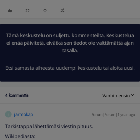
Tämä keskustelu on suljettu kommenteilta. Keskustelua
ei enää päivitetä, eivätkä sen tiedot ole välttämättä ajan
tasalla.
Etsi samasta aiheesta uudempi keskustelu
tai
aloita uusi.
4 kommenttia
Vanhin ensin
jarmokap
Forum|Forum|1 year ago
J
Tarkistappa lähettämäsi viestin pituus.
Wikipediasta: