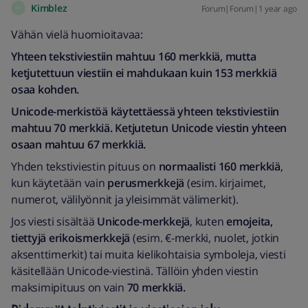
Kimblez
Forum|Forum|1 year ago
K
Vähän vielä huomioitavaa:
Yhteen tekstiviestiin mahtuu 160 merkkiä, mutta
ketjutettuun viestiin ei mahdukaan kuin 153 merkkiä
osaa kohden.
Unicode-merkistöä käytettäessä yhteen tekstiviestiin
mahtuu 70 merkkiä. Ketjutetun Unicode viestin yhteen
osaan mahtuu 67 merkkiä.
Yhden tekstiviestin pituus on
normaalisti 160 merkkiä
,
kun käytetään vain
perusmerkkejä
(esim. kirjaimet,
numerot, välilyönnit ja yleisimmät välimerkit).
Jos viesti sisältää
Unicode-merkkejä
, kuten
emojeita,
tiettyjä erikoismerkkejä
(esim. €-merkki, nuolet, jotkin
aksenttimerkit) tai muita kielikohtaisia symboleja, viesti
käsitellään Unicode-viestinä. Tällöin yhden viestin
maksimipituus on vain
70 merkkiä.