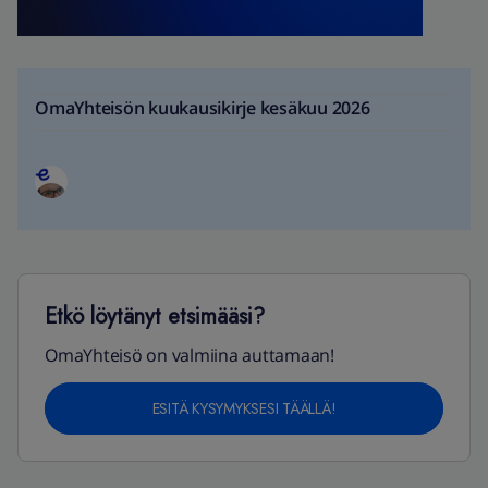
OmaYhteisön kuukausikirje kesäkuu 2026
Etkö löytänyt etsimääsi?
OmaYhteisö on valmiina auttamaan!
ESITÄ KYSYMYKSESI TÄÄLLÄ!