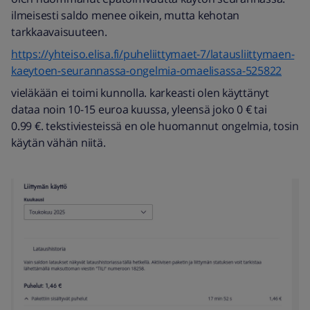
ilmeisesti saldo menee oikein, mutta kehotan
tarkkaavaisuuteen.
https://yhteiso.elisa.fi/puheliittymaet-7/latausliittymaen-
kaeytoen-seurannassa-ongelmia-omaelisassa-525822
vieläkään ei toimi kunnolla. karkeasti olen käyttänyt
dataa noin 10-15 euroa kuussa, yleensä joko 0 € tai
0.99 €. tekstiviesteissä en ole huomannut ongelmia, tosin
käytän vähän niitä.