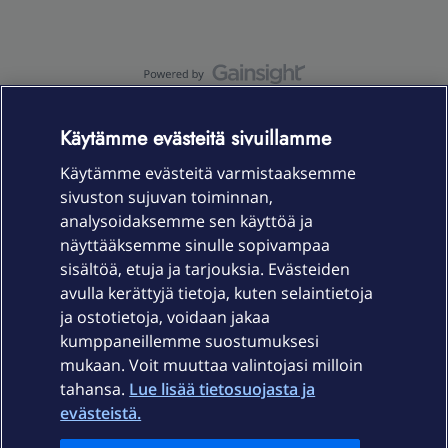
OmaYhteisö-käyttöehdot
Accessibility statement
Käytämme evästeitä sivuillamme
Käytämme evästeitä varmistaaksemme
sivuston sujuvan toiminnan,
Laitteet & liittymät
analysoidaksemme sen käyttöä ja
näyttääksemme sinulle sopivampaa
sisältöä, etuja ja tarjouksia. Evästeiden
Palvelut
avulla kerättyjä tietoja, kuten selaintietoja
ja ostotietoja, voidaan jakaa
Tuki
kumppaneillemme suostumuksesi
mukaan. Voit muuttaa valintojasi milloin
tahansa.
Lue lisää tietosuojasta ja
Ajankohtaista
evästeistä.