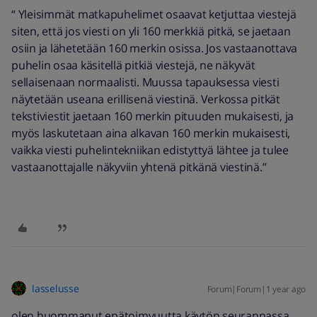
“ Yleisimmät matkapuhelimet osaavat ketjuttaa viestejä
siten, että jos viesti on yli 160 merkkiä pitkä, se jaetaan
osiin ja lähetetään 160 merkin osissa. Jos vastaanottava
puhelin osaa käsitellä pitkiä viestejä, ne näkyvät
sellaisenaan normaalisti. Muussa tapauksessa viesti
näytetään useana erillisenä viestinä. Verkossa pitkät
tekstiviestit jaetaan 160 merkin pituuden mukaisesti, ja
myös laskutetaan aina alkavan 160 merkin mukaisesti,
vaikka viesti puhelintekniikan edistyttyä lähtee ja tulee
vastaanottajalle näkyviin yhtenä pitkänä viestinä.”
lasselusse
Forum|Forum|1 year ago
olen huommanut epätoimvuutta käytön seurannassa.