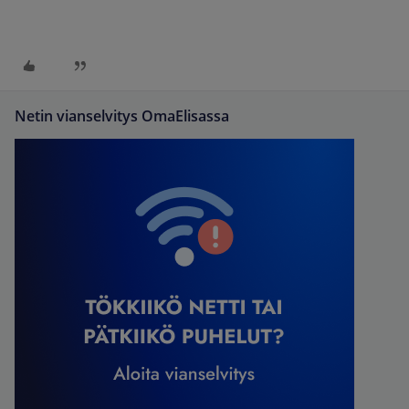
Netin vianselvitys OmaElisassa