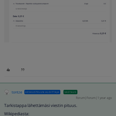
tontze
KESKUSTELUN ALOITTAJA
VASTAUS
Forum|Forum|1 year ago
Tarkistappa lähettämäsi viestin pituus.
Wikipediasta: