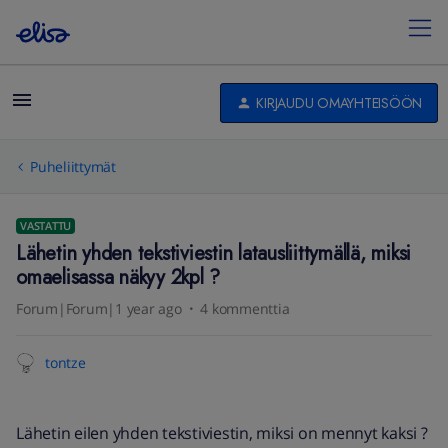
KIRJAUDU OMAYHTEISÖÖN
Puheliittymät
VASTATTU
Lähetin yhden tekstiviestin latausliittymällä, miksi
omaelisassa näkyy 2kpl ?
Forum|Forum|1 year ago
4 kommenttia
tontze
Lähetin eilen yhden tekstiviestin, miksi on mennyt kaksi ?