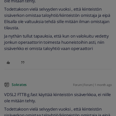
ole mitään tehty.
Todettakoon vielä selvyyden vuoksi , että kiinteistön
sisäverkon omistaa taloyhtiö/kiinteistön omistaja ja eipä
Elisalla ole valtuuksia tehdä sille mitään ilman omistajan
tilausta.
Ja nythän tullut tapauksia, että kun on valokuitu vedetty
jonkun operaattorin toimesta huoneistoihin asti, niin
sisäverkko ei omista taloyhtiö vaan operaattori
Sokrates
Forum|Forum|1 month ago
VDSL2 FTTB g.fast käyttää kiinteistön sisäverkkoa, ei niille
ole mitään tehty.
Todettakoon vielä selvyyden vuoksi , että kiinteistön
sisäverkon omistaa taloyhtiö/kiinteistön omistaja ja eipä