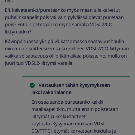
nyt.
Eli, kaivetaanko/puretaanko myös maan alle kaivetut
puhelinkaapelit pois vai vain pylväissä olevat puretaan
pois? Entä lopetetaanko myös samalla VDSL2/CO-
liittymätkin?
Kävinpä tuossa yks päivä katsomassa saatavuushaulla
niin mun osoitteeseen saisi edelleen VDSL2/CO-liittymän
vaikka se saatavuus oli pitkän aikaa poissa, no, mulla on
juuri tuo VDSL2-liittymä varalla.
Vastauksen tähän kysymykseen
jakoi
sakarialanne
En osaa sanoa puretaanko kaikki
maakaapelitkin, mutta ensin poistetaan
liittymät ja keskuslaitteet
käytöstä. Kysynnän mukaan VDSL
CO/FTTC liittymät korvataan kuidulla ja