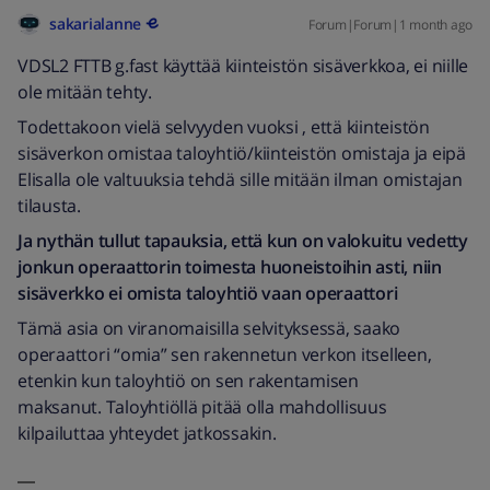
sakarialanne
Forum|Forum|1 month ago
VDSL2 FTTB g.fast käyttää kiinteistön sisäverkkoa, ei niille
ole mitään tehty.
Todettakoon vielä selvyyden vuoksi , että kiinteistön
sisäverkon omistaa taloyhtiö/kiinteistön omistaja ja eipä
Elisalla ole valtuuksia tehdä sille mitään ilman omistajan
tilausta.
Ja nythän tullut tapauksia, että kun on valokuitu vedetty
jonkun operaattorin toimesta huoneistoihin asti, niin
sisäverkko ei omista taloyhtiö vaan operaattori
Tämä asia on viranomaisilla selvityksessä, saako
operaattori “omia” sen rakennetun verkon itselleen,
etenkin kun taloyhtiö on sen rakentamisen
maksanut. Taloyhtiöllä pitää olla mahdollisuus
kilpailuttaa yhteydet jatkossakin.