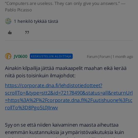
“Computers are useless. They can only give you answers.” ―
Pablo Picasso
1 henkilö tykkää tästä
JV0600
Forum|Forum|1 month ago
KESKUSTELUN ALOITTAJA
Ainakin kilpailija jättää maakaapelit maahan eikä kerää
niitä pois toisinkuin ilmajohdot:
https://corporate.dna.fi/lehdistotiedotteet?
scrollTo=&type=stt2&id=72178490&status=all&returnUrl
=https%3A%2F%2Fcorporate.dna.fi%2Fuutishuone%3Fsc
rollTo%3D8Pgo5L0JIrwv
Syy on se että niiden kaivaminen maasta aiheuttaa
enemmän kustannuksia ja ympäristövaikutuksia kuin