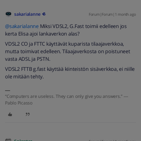
sakarialanne
Forum|Forum|1 month ago
@sakarialanne
Miksi VDSL2, G.Fast toimii edelleen jos
kerta Elisa ajoi lankaverkon alas?
VDSL2 CO ja FTTC käyttävät kuparista tilaajaverkkoa,
mutta toimivat edelleen. Tilaajaverkosta on poistuneet
vasta ADSL ja PSTN.
VDSL2 FTTB g.fast käyttää kiinteistön sisäverkkoa, ei niille
ole mitään tehty.
“Computers are useless. They can only give you answers.” ―
Pablo Picasso