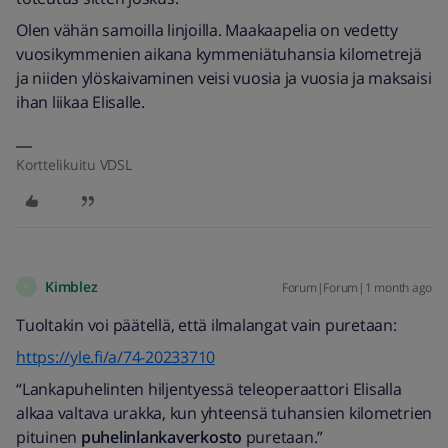
Olen vähän samoilla linjoilla. Maakaapelia on vedetty
vuosikymmenien aikana kymmeniätuhansia kilometrejä
ja niiden ylöskaivaminen veisi vuosia ja vuosia ja maksaisi
ihan liikaa Elisalle.
Korttelikuitu VDSL
Kimblez
Forum|Forum|1 month ago
K
Tuoltakin voi päätellä, että ilmalangat vain puretaan:
https://yle.fi/a/74-20233710
“Lankapuhelinten hiljentyessä teleoperaattori Elisalla
alkaa valtava urakka, kun yhteensä tuhansien kilometrien
pituinen
puhelinlankaverkosto
puretaan.”