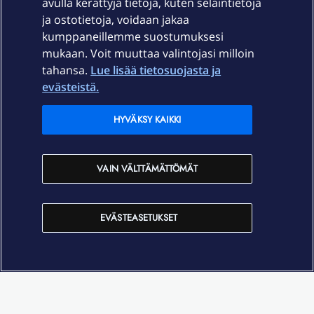
avulla kerättyjä tietoja, kuten selaintietoja
ja ostotietoja, voidaan jakaa
Tuki
kumppaneillemme suostumuksesi
mukaan. Voit muuttaa valintojasi milloin
tahansa.
Lue lisää tietosuojasta ja
Ajankohtaista
evästeistä.
Elisa Oyj
HYVÄKSY KAIKKI
In English
VAIN VÄLTTÄMÄTTÖMÄT
På Svenska
EVÄSTEASETUKSET
Sopimusehdot
Tietosuoja
Saavutettavuus
Evästeasetukset
Tekijänoikeudet © 2026 Elisa Oyj.