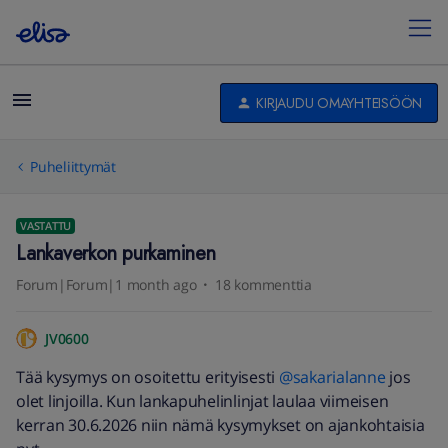
KIRJAUDU OMAYHTEISÖÖN
Puheliittymät
VASTATTU
Lankaverkon purkaminen
Forum|Forum|1 month ago
18 kommenttia
JV0600
Tää kysymys on osoitettu erityisesti ​
@sakarialanne
jos
olet linjoilla. Kun lankapuhelinlinjat laulaa viimeisen
kerran 30.6.2026 niin nämä kysymykset on ajankohtaisia