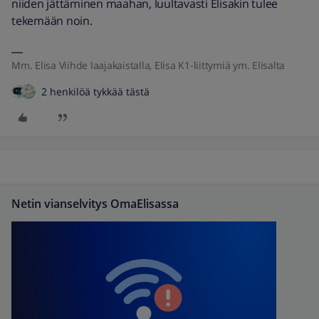
niiden jättäminen maahan, luultavasti Elisakin tulee
tekemään noin.
Mm. Elisa Viihde laajakaistalla, Elisa K1-liittymiä ym. Elisalta
2 henkilöä tykkää tästä
Netin vianselvitys OmaElisassa