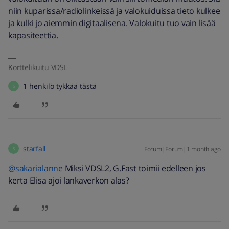
niin kuparissa/radiolinkeissä ja valokuiduissa tieto kulkee
ja kulki jo aiemmin digitaalisena. Valokuitu tuo vain lisää
kapasiteettia.
Korttelikuitu VDSL
1 henkilö tykkää tästä
S
starfall
Forum|Forum|1 month ago
S
@sakarialanne
Miksi VDSL2, G.Fast toimii edelleen jos
kerta Elisa ajoi lankaverkon alas?