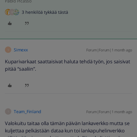
Pablo Picasso
3 henkilöä tykkää tästä
B
Simexx
Forum|Forum|1 month ago
S
Kuparivarkaat saattaisivat haluta tehdä työn, jos saisivat
pitää “saaliin”.
Team_Finland
Forum|Forum|1 month ago
T
Valokuitu taitaa olla tämän päivän lankaverkko mutta se
kuljettaa pelkästään dataa kun toi lankapuhelinverkko