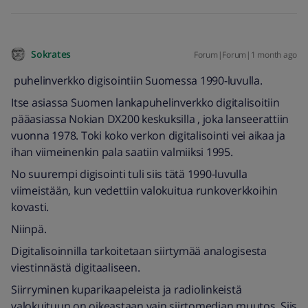
Sokrates
Forum|Forum|1 month ago
puhelinverkko digisointiin Suomessa 1990-luvulla.
Itse asiassa Suomen lankapuhelinverkko digitalisoitiin
pääasiassa Nokian DX200 keskuksilla , joka lanseerattiin
vuonna 1978. Toki koko verkon digitalisointi vei aikaa ja
ihan viimeinenkin pala saatiin valmiiksi 1995.
No suurempi digisointi tuli siis tätä 1990-luvulla
viimeistään, kun vedettiin valokuitua runkoverkkoihin
kovasti.
Niinpä.
Digitalisoinnilla tarkoitetaan siirtymää analogisesta
viestinnästä digitaaliseen.
Siirryminen kuparikaapeleista ja radiolinkeistä
valokuituun on oikeastaan vain siirtomedian muutos. Siis