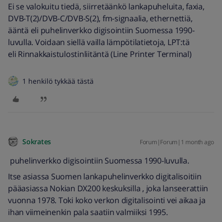
Ei se valokuitu tiedä, siirretäänkö lankapuheluita, faxia,
DVB-T(2)/DVB-C/DVB-S(2), fm-signaalia, ethernettiä,
ääntä eli puhelinverkko digisointiin Suomessa 1990-
luvulla. Voidaan siellä vailla lämpötilatietoja, LPT:tä
eli Rinnakkaistulostinliitäntä (Line Printer Terminal)
1 henkilö tykkää tästä
Sokrates
Forum|Forum|1 month ago
puhelinverkko digisointiin Suomessa 1990-luvulla.
Itse asiassa Suomen lankapuhelinverkko digitalisoitiin
pääasiassa Nokian DX200 keskuksilla , joka lanseerattiin
vuonna 1978. Toki koko verkon digitalisointi vei aikaa ja
ihan viimeinenkin pala saatiin valmiiksi 1995.