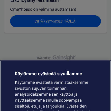
Etkö löytänyt etsimääsi?
OmaYhteisö on valmiina auttamaan!
ESITÄ KYSYMYKSESI TÄÄLLÄ!
OmaYhteisö-käyttöehdot
Accessibility statement
Käytämme evästeitä sivuillamme
Käytämme evästeitä varmistaaksemme
sivuston sujuvan toiminnan,
Laitteet & liittymät
analysoidaksemme sen käyttöä ja
näyttääksemme sinulle sopivampaa
sisältöä, etuja ja tarjouksia. Evästeiden
Palvelut