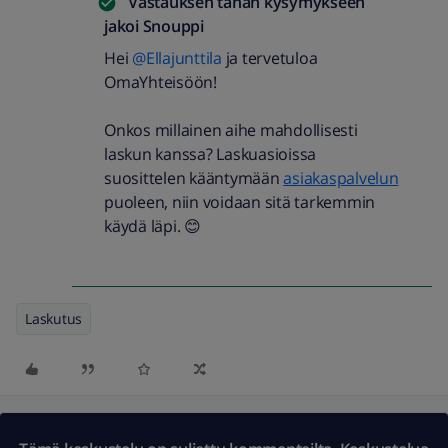
Vastauksen tähän kysymykseen
jakoi
Snouppi
Hei
@Ellajunttila
ja tervetuloa
OmaYhteisöön!
Onkos millainen aihe mahdollisesti
laskun kanssa? Laskuasioissa
suosittelen kääntymään
asiakaspalvelun
puoleen, niin voidaan sitä tarkemmin
käydä läpi. 😊
Laskutus