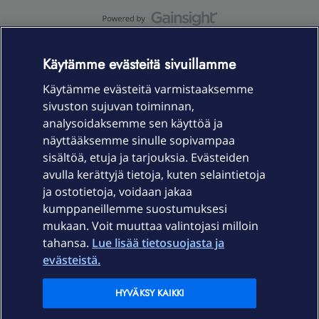
OmaYhteisö-käyttöehdot
Accessibility statement
Käytämme evästeitä sivuillamme
Käytämme evästeitä varmistaaksemme
sivuston sujuvan toiminnan,
Laitteet & liittymät
analysoidaksemme sen käyttöä ja
näyttääksemme sinulle sopivampaa
sisältöä, etuja ja tarjouksia. Evästeiden
Palvelut
avulla kerättyjä tietoja, kuten selaintietoja
ja ostotietoja, voidaan jakaa
Tuki
kumppaneillemme suostumuksesi
mukaan. Voit muuttaa valintojasi milloin
tahansa.
Lue lisää tietosuojasta ja
Ajankohtaista
evästeistä.
Elisa Oyj
HYVÄKSY KAIKKI