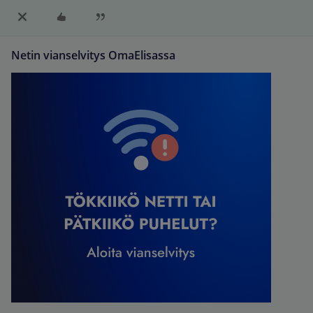
Netin vianselvitys OmaElisassa