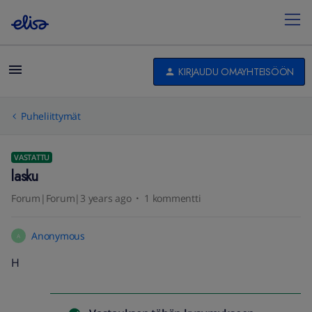
KIRJAUDU OMAYHTEISÖÖN
Puheliittymät
VASTATTU
lasku
Forum|Forum|3 years ago
1 kommentti
Anonymous
A
H