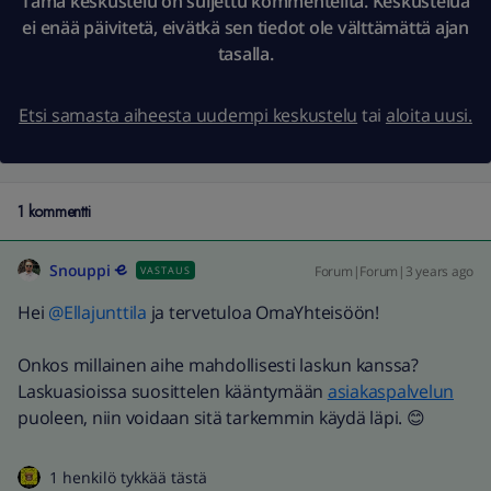
Tämä keskustelu on suljettu kommenteilta. Keskustelua
ei enää päivitetä, eivätkä sen tiedot ole välttämättä ajan
tasalla.
Etsi samasta aiheesta uudempi keskustelu
tai
aloita uusi.
1 kommentti
Snouppi
Forum|Forum|3 years ago
VASTAUS
Hei
@Ellajunttila
ja tervetuloa OmaYhteisöön!
Onkos millainen aihe mahdollisesti laskun kanssa?
Laskuasioissa suosittelen kääntymään
asiakaspalvelun
puoleen, niin voidaan sitä tarkemmin käydä läpi. 😊
1 henkilö tykkää tästä