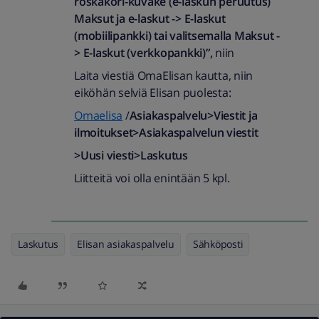
roskakori-kuvake (e-laskun peruutus)
Maksut ja e-laskut -> E-laskut
(mobiilipankki) tai valitsemalla Maksut -
> E-laskut (verkkopankki)”,
niin
Laita viestiä OmaElisan kautta, niin
eiköhän selviä Elisan puolesta:
Omaelisa
/
Asiakaspalvelu>Viestit ja
ilmoitukset>Asiakaspalvelun viestit
>Uusi viesti>Laskutus
Liitteitä voi olla enintään 5 kpl.
Laskutus
Elisan asiakaspalvelu
Sähköposti