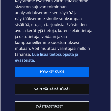
Käytämme evästeitä varmistaaksemme
sivuston sujuvan toiminnan,
Laitteet & liittymät
analysoidaksemme sen käyttöä ja
näyttääksemme sinulle sopivampaa
sisältöä, etuja ja tarjouksia. Evästeiden
Palvelut
avulla kerättyjä tietoja, kuten selaintietoja
ja ostotietoja, voidaan jakaa
Tuki
kumppaneillemme suostumuksesi
mukaan. Voit muuttaa valintojasi milloin
tahansa.
Lue lisää tietosuojasta ja
Ajankohtaista
evästeistä.
Elisa Oyj
HYVÄKSY KAIKKI
In English
VAIN VÄLTTÄMÄTTÖMÄT
På Svenska
EVÄSTEASETUKSET