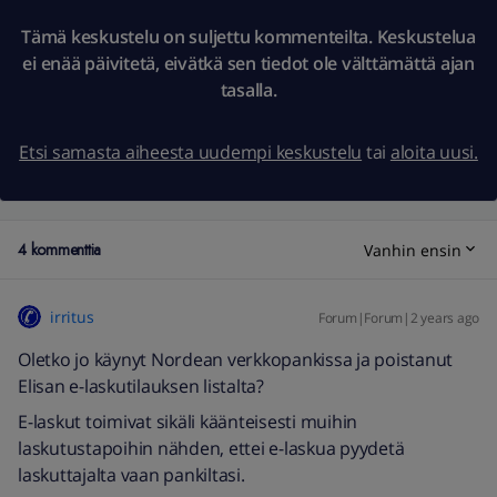
Tämä keskustelu on suljettu kommenteilta. Keskustelua
ei enää päivitetä, eivätkä sen tiedot ole välttämättä ajan
tasalla.
Etsi samasta aiheesta uudempi keskustelu
tai
aloita uusi.
4 kommenttia
Vanhin ensin
irritus
Forum|Forum|2 years ago
Oletko jo käynyt Nordean verkkopankissa ja poistanut
Elisan e-laskutilauksen listalta?
E-laskut toimivat sikäli käänteisesti muihin
laskutustapoihin nähden, ettei e-laskua pyydetä
laskuttajalta vaan pankiltasi.