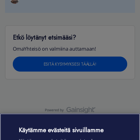
Etkö löytänyt etsimääsi?
OmaYhteisö on valmiina auttamaan!
ESITÄ KYSYMYKSESI TÄÄLLÄ!
OmaYhteisö-käyttöehdot
Accessibility statement
Käytämme evästeitä sivuillamme