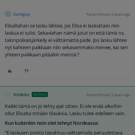
Euroguy
Forum|Forum|2 years ago
E
Elisaltahan se lasku lähtee, jos Elisa ei laskuttaisi niin
laskua ei tulisi. Sekaviahan nämä jutut on että tämä ns.
talonpoikaisjärkeily ei välttämättä päde. Jos lasku lähtee
nyt kahteen paikkaan niin sekavammaksi menee, kai sen
yhteen paikkaan pitääkin mennä ?
Kimblez
Forum|Forum|2 years ago
VASTAUS
K
Kaikki tämä on jo tehty ajat sitten. Ei ole enää aikoihin
ollut Elisalta mitään tilauksia. Lasku tulee edelleen vain.
Kun kuitenkin noin olet tehnyt Nordeassa:
“E-laskujen poisto tapahtuu valitsemalla peruutettava