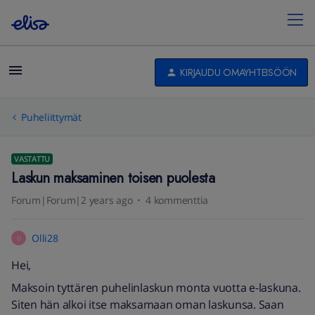
KIRJAUDU OMAYHTEISÖÖN
Puheliittymät
VASTATTU
Laskun maksaminen toisen puolesta
Forum|Forum|2 years ago
4 kommenttia
Olli28
O
Hei,
Maksoin tyttären puhelinlaskun monta vuotta e-laskuna.
Siten hän alkoi itse maksamaan oman laskunsa. Saan