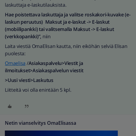
laskuttaja e-laskutilauksista.
Hae poistettava laskuttaja ja valitse roskakori-kuvake (e-
laskun peruutus) Maksut ja e-laskut -> E-laskut
(mobiilipankki) tai valitsemalla Maksut -> E-laskut
(verkkopankki)”,
niin
Laita viestiä OmaElisan kautta, niin eiköhän selviä Elisan
puolesta:
Omaelisa
/
Asiakaspalvelu>Viestit ja
ilmoitukset>Asiakaspalvelun viestit
>Uusi viesti>Laskutus
Liitteitä voi olla enintään 5 kpl.
Netin vianselvitys OmaElisassa