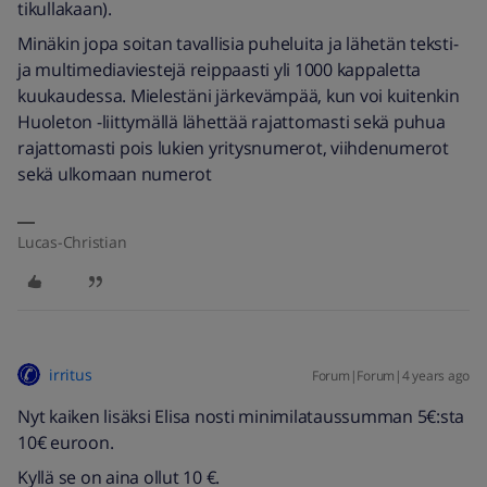
tikullakaan).
Minäkin jopa soitan tavallisia puheluita ja lähetän teksti-
ja multimediaviestejä reippaasti yli 1000 kappaletta
kuukaudessa. Mielestäni järkevämpää, kun voi kuitenkin
Huoleton -liittymällä lähettää rajattomasti sekä puhua
rajattomasti pois lukien yritysnumerot, viihdenumerot
sekä ulkomaan numerot
Lucas-Christian
irritus
Forum|Forum|4 years ago
Nyt kaiken lisäksi Elisa nosti minimilataussumman 5€:sta
10€ euroon.
Kyllä se on aina ollut 10 €.