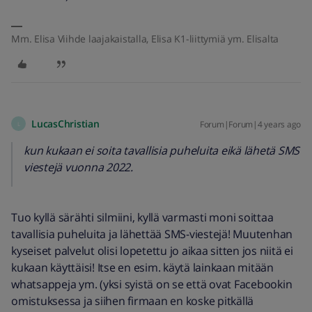
Mm. Elisa Viihde laajakaistalla, Elisa K1-liittymiä ym. Elisalta
LucasChristian
Forum|Forum|4 years ago
L
kun kukaan ei soita tavallisia puheluita eikä lähetä SMS
viestejä vuonna 2022.
Tuo kyllä särähti silmiini, kyllä varmasti moni soittaa
tavallisia puheluita ja lähettää SMS-viestejä! Muutenhan
kyseiset palvelut olisi lopetettu jo aikaa sitten jos niitä ei
kukaan käyttäisi! Itse en esim. käytä lainkaan mitään
whatsappeja ym. (yksi syistä on se että ovat Facebookin
omistuksessa ja siihen firmaan en koske pitkällä