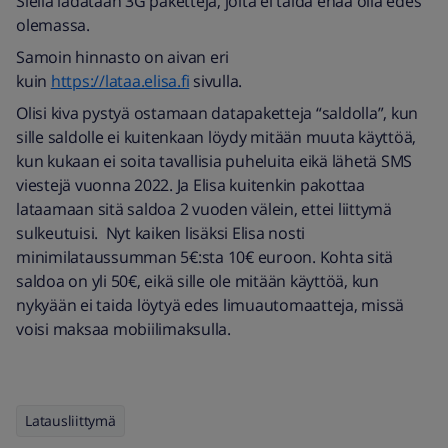
Siellä ladataan 3G paketteja, joita ei taida enää olla edes
olemassa.
Samoin hinnasto on aivan eri
kuin
https://lataa.elisa.fi
sivulla.
Olisi kiva pystyä ostamaan datapaketteja “saldolla”, kun
sille saldolle ei kuitenkaan löydy mitään muuta käyttöä,
kun kukaan ei soita tavallisia puheluita eikä lähetä SMS
viestejä vuonna 2022. Ja Elisa kuitenkin pakottaa
lataamaan sitä saldoa 2 vuoden välein, ettei liittymä
sulkeutuisi. Nyt kaiken lisäksi Elisa nosti
minimilataussumman 5€:sta 10€ euroon. Kohta sitä
saldoa on yli 50€, eikä sille ole mitään käyttöä, kun
nykyään ei taida löytyä edes limuautomaatteja, missä
voisi maksaa mobiilimaksulla.
Latausliittymä