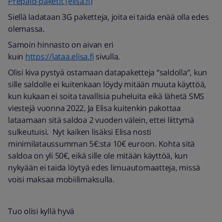
Prepaid-paketit (elisa.fi)
Siellä ladataan 3G paketteja, joita ei taida enää olla edes
olemassa.
Samoin hinnasto on aivan eri
kuin
https://lataa.elisa.fi
sivulla.
Olisi kiva pystyä ostamaan datapaketteja “saldolla”, kun
sille saldolle ei kuitenkaan löydy mitään muuta käyttöä,
kun kukaan ei soita tavallisia puheluita eikä lähetä SMS
viestejä vuonna 2022. Ja Elisa kuitenkin pakottaa
lataamaan sitä saldoa 2 vuoden välein, ettei liittymä
sulkeutuisi. Nyt kaiken lisäksi Elisa nosti
minimilataussumman 5€:sta 10€ euroon. Kohta sitä
saldoa on yli 50€, eikä sille ole mitään käyttöä, kun
nykyään ei taida löytyä edes limuautomaatteja, missä
voisi maksaa mobiilimaksulla.
Tuo olisi kyllä hyvä