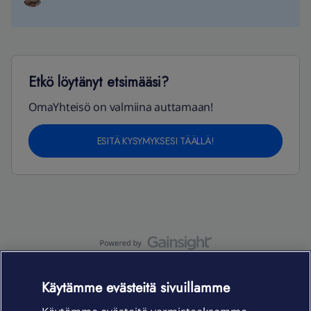
Etkö löytänyt etsimääsi?
OmaYhteisö on valmiina auttamaan!
ESITÄ KYSYMYKSESI TÄÄLLÄ!
OmaYhteisö-käyttöehdot
Accessibility statement
Käytämme evästeitä sivuillamme