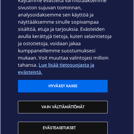
Käytämme evästeitä varmistaaksemme
sivuston sujuvan toiminnan,
Laitteet & liittymät
analysoidaksemme sen käyttöä ja
näyttääksemme sinulle sopivampaa
sisältöä, etuja ja tarjouksia. Evästeiden
Palvelut
avulla kerättyjä tietoja, kuten selaintietoja
ja ostotietoja, voidaan jakaa
Tuki
kumppaneillemme suostumuksesi
mukaan. Voit muuttaa valintojasi milloin
tahansa.
Lue lisää tietosuojasta ja
Ajankohtaista
evästeistä.
Elisa Oyj
HYVÄKSY KAIKKI
In English
VAIN VÄLTTÄMÄTTÖMÄT
På Svenska
EVÄSTEASETUKSET