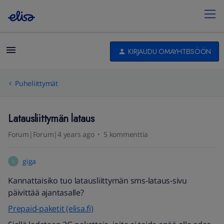
KIRJAUDU OMAYHTEISÖÖN
Puheliittymät
Latausliittymän lataus
Forum|Forum|4 years ago
5 kommenttia
giga
G
Kannattaisiko tuo latausliittymän sms-lataus-sivu
päivittää ajantasalle?
Prepaid-paketit (elisa.fi)