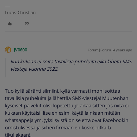
Lucas-Christian
JV0600
Forum|Forum|4 years ago
kun kukaan ei soita tavallisia puheluita eikä lähetä SMS
viestejä vuonna 2022.
Tuo kyllä särähti silmiini, kyllä varmasti moni soittaa
tavallisia puheluita ja lähettää SMS-viestejä! Muutenhan
kyseiset palvelut olisi lopetettu jo aikaa sitten jos niitä ei
kukaan käyttäisi! Itse en esim. käytä lainkaan mitään
whatsappeja ym. (yksi syistä on se että ovat Facebookin
omistuksessa ja siihen firmaan en koske pitkällä
tikullakaan).