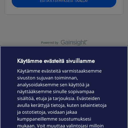
ESITÄ KYSYMYKSESI TÄÄLLÄ!
OmaYhteisö-käyttöehdot
Accessibility statement
Käytämme evästeitä sivuillamme
Käytämme evästeitä varmistaaksemme
sivuston sujuvan toiminnan,
Laitteet & liittymät
analysoidaksemme sen käyttöä ja
näyttääksemme sinulle sopivampaa
sisältöä, etuja ja tarjouksia. Evästeiden
Palvelut
avulla kerättyjä tietoja, kuten selaintietoja
ja ostotietoja, voidaan jakaa
Tuki
kumppaneillemme suostumuksesi
mukaan. Voit muuttaa valintojasi milloin