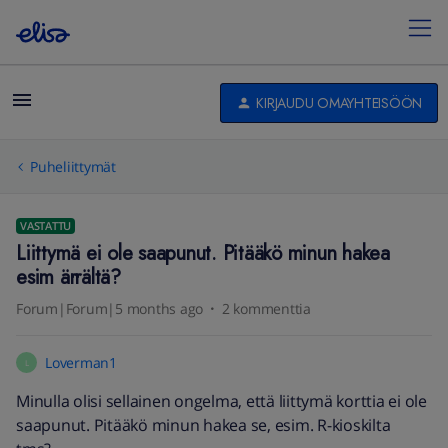
KIRJAUDU OMAYHTEISÖÖN
Puheliittymät
VASTATTU
Liittymä ei ole saapunut. Pitääkö minun hakea
esim ärrältä?
Forum|Forum|5 months ago
2 kommenttia
Loverman1
L
Minulla olisi sellainen ongelma, että liittymä korttia ei ole
saapunut. Pitääkö minun hakea se, esim. R-kioskilta