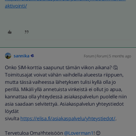
aktivointi/
sannika
Forum|Forum|5 months ago
Onko SIM-korttia saapunut tämän viikon aikana? 🤔
Toimitusajat voivat vähän vaihdella alueesta riippuen,
mutta tässä vaiheessa lähetyksen tulisi kyllä olla jo
perillä. Mikäli ​yllä annetuista vinkeistä ei ollut jo apua,
kannattaa olla yhteydessä asiakaspalvelun puolelle niin
asia saadaan selvitettyä. Asiakaspalvelun yhteystiedot
löydät
sivulta
https://elisa.fi/asiakaspalvelu/yhteystiedot/
.
Tervetuloa OmaYhteisöön ​
@Loverman1
! 😊