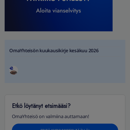
OmaYhteisön kuukausikirje kesäkuu 2026
Etkö löytänyt etsimääsi?
OmaYhteisö on valmiina auttamaan!