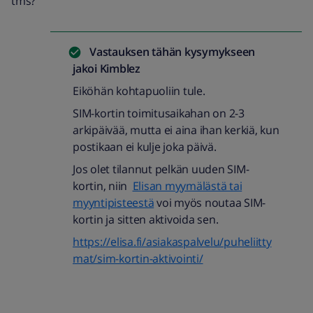
tms?
Vastauksen tähän kysymykseen
jakoi
Kimblez
Eiköhän kohtapuoliin tule.
SIM-kortin toimitusaikahan on 2-3
arkipäivää, mutta ei aina ihan kerkiä, kun
postikaan ei kulje joka päivä.
Jos olet tilannut pelkän uuden SIM-
kortin, niin
Elisan myymälästä tai
myyntipisteestä
voi myös noutaa SIM-
kortin ja sitten aktivoida sen.
https://elisa.fi/asiakaspalvelu/puheliitty
mat/sim-kortin-aktivointi/