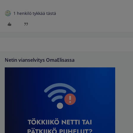
1 henkilö tykkää tästä
Netin vianselvitys OmaElisassa