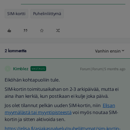
SIM-kortti
Puhelinliittymä
2 kommenttia
Vanhin ensin
Kimblez
Forum|Forum|5 months ago
VASTAUS
K
Eiköhän kohtapuoliin tule.
SIM-kortin toimitusaikahan on 2-3 arkipäivää, mutta ei
aina ihan kerkiä, kun postikaan ei kulje joka päivä.
Jos olet tilannut pelkän uuden SIM-kortin, niin
Elisan
myymälästä tai myyntipisteestä
voi myös noutaa SIM-
kortin ja sitten aktivoida sen.
https://elisa.fi/asiakaspalvelu/puheliittymat/sim-kortin-