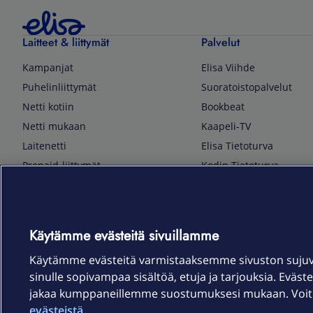
Laitteet & liittymät
Palvelut
Kampanjat
Elisa Viihde
Puhelinliittymät
Suoratoistopalvelut
Netti kotiin
Bookbeat
Netti mukaan
Kaapeli-TV
Laitenetti
Elisa Tietoturva
Prepaid-liittymät
Kodin Tietoturva
Puhelimet ja tarvikkeet
Mobiilivarmenne
Tietotekniikka
Kuka soittaa
Pelaaminen
Sähköpostipalvelu
Käytämme evästeitä sivuillamme
TV & audio
Elisa Kotiverkko
Käytämme evästeitä varmistaaksemme sivuston suju
Kodinkoneet
Elisa Pilvilinna
sinulle sopivampaa sisältöä, etuja ja tarjouksia. Eväste
Kamerat ja dronet
Elisa Laiteturva
jakaa kumppaneillemme suostumuksesi mukaan. Voit m
Kellot ja rannekkeet
Elisa Rinnakkaisliittymä
evästeistä.