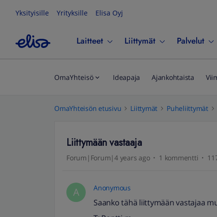
Yksityisille
Yrityksille
Elisa Oyj
Laitteet
Liittymät
Palvelut
OmaYhteisö
Ideapaja
Ajankohtaista
Vii
OmaYhteisön etusivu
Liittymät
Puheliittymät
Liittymään vastaaja
Forum|Forum|4 years ago
1 kommentti
117
Anonymous
A
Saanko tähä liittymään vastajaa