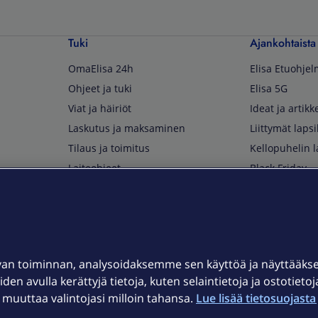
Tuki
Ajankohtaista
OmaElisa 24h
Elisa Etuohje
Ohjeet ja tuki
Elisa 5G
Viat ja häiriöt
Ideat ja artikke
Laskutus ja maksaminen
Liittymät lapsi
Tilaus ja toimitus
Kellopuhelin l
Laiteohjeet
Black Friday
Asiakaspalvelun yhteystiedot
Huippuetuja El
Soita Omagurulle
OmaYhteisö
Myymälät ja myyntipisteet
van toiminnan, analysoidaksemme sen käyttöä ja näyttääk
Kuuluvuuskartta
iden avulla kerättyjä tietoja, kuten selaintietoja ja ostotieto
Asiakastiedotteet
uuttaa valintojasi milloin tahansa.
Lue lisää tietosuojasta 
t
OmaElisa-sovellus