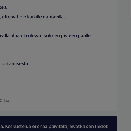
:30
.
 etteivät ole kaikille nähtävillä.
kealla alhaalla olevan kolmen pisteen päälle
joittamisesta.
Jaa
 Keskustelua ei enää päivitetä, eivätkä sen tiedot