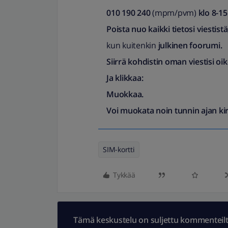
010 190 240
(mpm/pvm)
klo 8-15
Poista nuo kaikki tietosi viestistä,
kun kuitenkin
julkinen foorumi.
Siirrä kohdistin oman viestisi oi
Ja klikkaa:
Muokkaa.
Voi muokata noin tunnin ajan kir
SIM-kortti
Tykkää
Tämä keskustelu on suljettu kommenteilta.