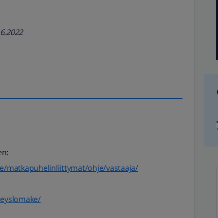
.6.2022
en:
ihe/matkapuhelinliittymat/ohje/vastaaja/
hteyslomake/