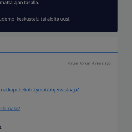
ämättä ajan tasalla.
uudempi keskustelu
tai
aloita uusi.
Forum|Forum|4 years ago
:
e/matkapuhelinliittymat/ohje/vastaaja/
eyslomake/
0
.