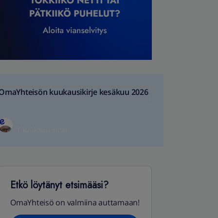
OmaYhteisön kuukausikirje kesäkuu 2026
1 kuukausi sitten
Etkö löytänyt etsimääsi?
OmaYhteisö on valmiina auttamaan!