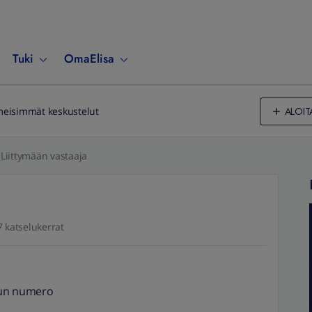
Tuki
OmaElisa
ALOIT
meisimmät keskustelut
Liittymään vastaaja
 katselukerrat
 mun numero