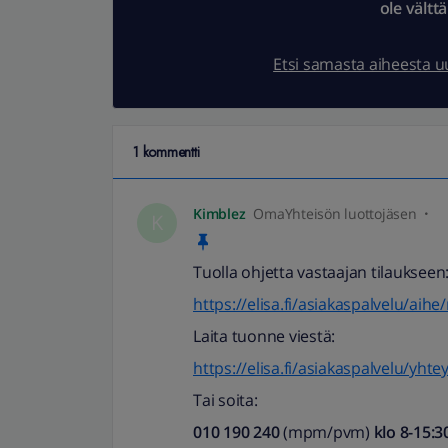
ole vältt
Etsi samasta aiheesta 
1 kommentti
Kimblez
OmaYhteisön luottojäsen
K
Tuolla ohjetta vastaajan tilaukseen
https://elisa.fi/asiakaspalvelu/aih
Laita tuonne viestä:
https://elisa.fi/asiakaspalvelu/yht
Tai soita:
010 190 240
(mpm/pvm)
klo 8-15:3