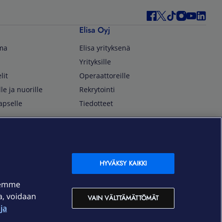
Elisa Oyj
lma
Elisa yrityksenä
Yrityksille
lit
Operaattoreille
lle ja nuorille
Rekrytointi
apselle
Tiedotteet
In English
isan asiakkaille
Customer Service
OmaElisa Self Service
HYVÄKSY KAIKKI
Moving to Finland
semme
Elisa Corporation
ja, voidaan
VAIN VÄLTTÄMÄTTÖMÄT
ja
På Svenska