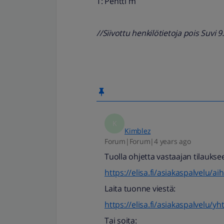
T: Pentti m
//Siivottu henkilötietoja pois Suvi 9
K
Kimblez
Forum|Forum|4 years ago
Tuolla ohjetta vastaajan tilaukse
https://elisa.fi/asiakaspalvelu/a
Laita tuonne viestä:
https://elisa.fi/asiakaspalvelu/y
Tai soita: