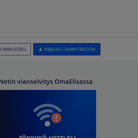
A KESKUSTELU
KIRJAUDU OMAYHTEISÖÖN
Netin vianselvitys OmaElisassa