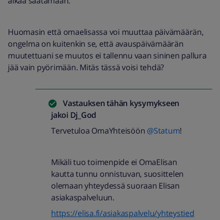
alkaa säätämään.
Huomasin että omaelisassa voi muuttaa päivämäärän,
ongelma on kuitenkin se, että avauspäivämäärän
muutettuani se muutos ei tallennu vaan sininen pallura
jää vain pyörimään. Mitäs tässä voisi tehdä?
Vastauksen tähän kysymykseen
jakoi
Dj_God
Tervetuloa OmaYhteisöön
@Statum
!
Mikäli tuo toimenpide ei OmaElisan
kautta tunnu onnistuvan, suosittelen
olemaan yhteydessä suoraan Elisan
asiakaspalveluun.
https://elisa.fi/asiakaspalvelu/yhteystied