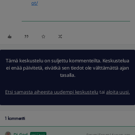
ot/
Tämä keskustelu on suljettu kommenteilta. Keskustelua
ei enää päivitetä, eivätkä sen tiedot ole välttämättä ajan
tasalla.
Etsi samasta aiheesta uudempi keskustelu
tai
aloita uusi.
1 kommentti
Dj_God
Forum|Forum|4 years ago
VASTAUS