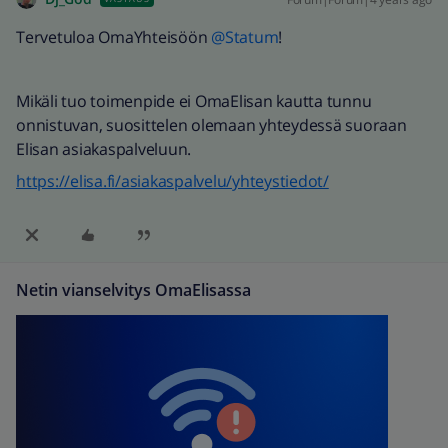
Tervetuloa OmaYhteisöön
@Statum
!
Mikäli tuo toimenpide ei OmaElisan kautta tunnu
onnistuvan, suosittelen olemaan yhteydessä suoraan
Elisan asiakaspalveluun.
https://elisa.fi/asiakaspalvelu/yhteystiedot/
Netin vianselvitys OmaElisassa