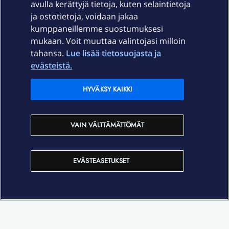
avulla kerättyjä tietoja, kuten selaintietoja
ja ostotietoja, voidaan jakaa
Tuki
kumppaneillemme suostumuksesi
mukaan. Voit muuttaa valintojasi milloin
tahansa.
Lue lisää tietosuojasta ja
Ajankohtaista
evästeistä.
Elisa Oyj
HYVÄKSY KAIKKI
In English
VAIN VÄLTTÄMÄTTÖMÄT
På Svenska
EVÄSTEASETUKSET
Sopimusehdot
Tietosuoja
Saavutettavuus
Evästeasetukset
Tekijänoikeudet © 2026 Elisa Oyj.