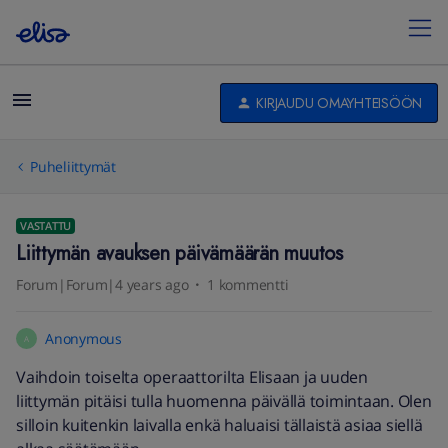
KIRJAUDU OMAYHTEISÖÖN
Puheliittymät
VASTATTU
Liittymän avauksen päivämäärän muutos
Forum|Forum|4 years ago
1 kommentti
Anonymous
A
Vaihdoin toiselta operaattorilta Elisaan ja uuden
liittymän pitäisi tulla huomenna päivällä toimintaan. Olen
silloin kuitenkin laivalla enkä haluaisi tällaistä asiaa siellä