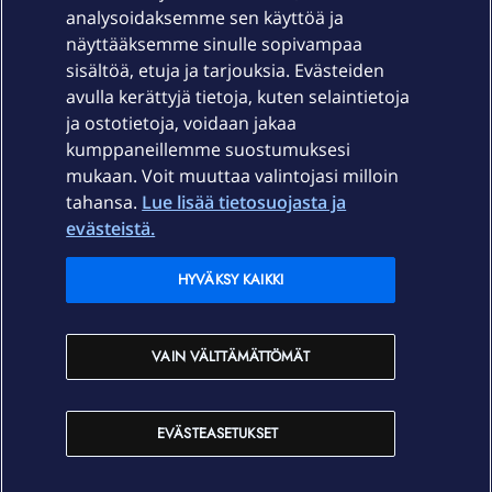
Laitteet & liittymät
analysoidaksemme sen käyttöä ja
näyttääksemme sinulle sopivampaa
sisältöä, etuja ja tarjouksia. Evästeiden
Palvelut
avulla kerättyjä tietoja, kuten selaintietoja
ja ostotietoja, voidaan jakaa
Tuki
kumppaneillemme suostumuksesi
mukaan. Voit muuttaa valintojasi milloin
tahansa.
Lue lisää tietosuojasta ja
Ajankohtaista
evästeistä.
Elisa Oyj
HYVÄKSY KAIKKI
In English
VAIN VÄLTTÄMÄTTÖMÄT
På Svenska
EVÄSTEASETUKSET
Sopimusehdot
Tietosuoja
Saavutettavuus
Evästeasetukset
Tekijänoikeudet © 2026 Elisa Oyj.