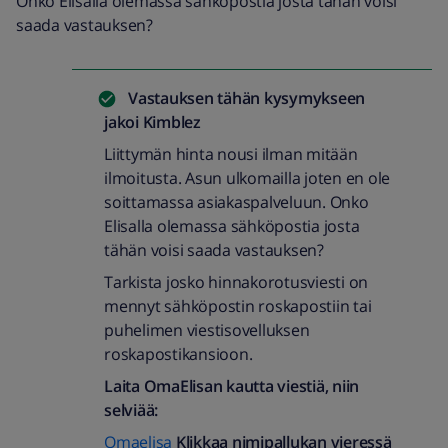
Onko Elisalla olemassa sähköpostia josta tähän voisi
saada vastauksen?
Vastauksen tähän kysymykseen
jakoi
Kimblez
Liittymän hinta nousi ilman mitään
ilmoitusta. Asun ulkomailla joten en ole
soittamassa asiakaspalveluun. Onko
Elisalla olemassa sähköpostia josta
tähän voisi saada vastauksen?
Tarkista josko hinnakorotusviesti on
mennyt sähköpostin roskapostiin tai
puhelimen viestisovelluksen
roskapostikansioon.
Laita OmaElisan kautta viestiä, niin
selviää:
Omaelisa
Klikkaa nimipallukan vieressä