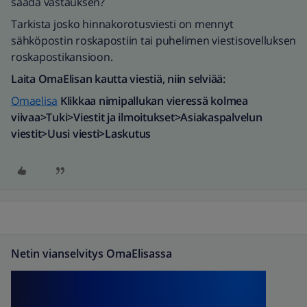
saada vastauksen?
Tarkista josko hinnakorotusviesti on mennyt
sähköpostin roskapostiin tai puhelimen viestisovelluksen
roskapostikansioon.
Laita OmaElisan kautta viestiä, niin selviää:
Omaelisa
Klikkaa nimipallukan vieressä kolmea
viivaa>Tuki>Viestit ja ilmoitukset>Asiakaspalvelun
viestit>Uusi viesti>Laskutus
Netin vianselvitys OmaElisassa