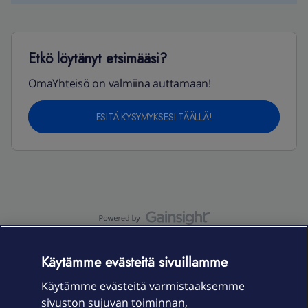
Etkö löytänyt etsimääsi?
OmaYhteisö on valmiina auttamaan!
ESITÄ KYSYMYKSESI TÄÄLLÄ!
OmaYhteisö-käyttöehdot
Accessibility statement
Käytämme evästeitä sivuillamme
Käytämme evästeitä varmistaaksemme
sivuston sujuvan toiminnan,