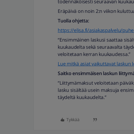
todennäköisesti seuraavan kuukaude
Eräpäivä on noin 2:n viikon kuluttu
Tuolla ohjetta:
https://elisa.fi/asiakaspalvelu/puhe
“Ensimmäinen laskusi saattaa sisä
kuukaudelta sekä seuraavalta täy
veloitetaan kerran kuukaudessa.”
Lue mitkä asiat vaikuttavat lask
Saitko ensimmäisen laskun liittymä
“Liittymämaksut veloitetaan päivä
lasku sisältää usein maksuja ensim
täydeltä kuukaudelta.”
Tykkää