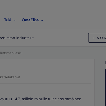
Tuki
OmaElisa
ALOIT
meisimmät keskustelut
liittymän lasku
katselukerrat
 avautuu 14.7, milloin minulle tulee ensimmäinen