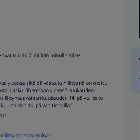
e avautuu 14.7, milloin minulle tulee
aa yleensä siitä päivästä, kun liittymä on otettu
västä. Lasku lähetetään yleensä kuukauden
os liittymä avataan kuukauden 14. päivä, lasku
kuukauden 14. päivän tienoilla.”
tua.
uheliittymat/tervetuloa/