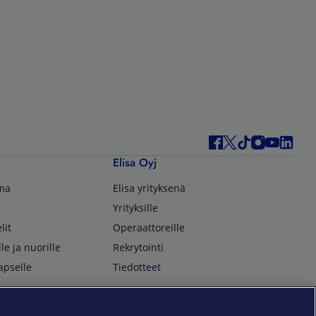
Elisa Oyj
lma
Elisa yrityksenä
Yrityksille
lit
Operaattoreille
lle ja nuorille
Rekrytointi
apselle
Tiedotteet
In English
isan asiakkaille