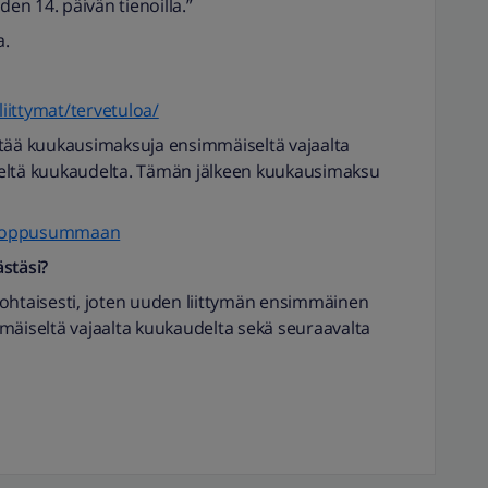
n 14. päivän tienoilla.”
a.
liittymat/tervetuloa/
ltää kuukausimaksuja ensimmäiseltä vajaalta
deltä kuukaudelta. Tämän jälkeen kuukausimaksu
un loppusummaan
stäsi?
kohtaisesti, joten uuden liittymän ensimmäinen
mäiseltä vajaalta kuukaudelta sekä seuraavalta