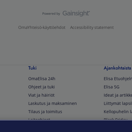
OmaYhteisö-käyttöehdot
Accessibility statement
Tuki
Ajankohtaista
OmaElisa 24h
Elisa Etuohje
Ohjeet ja tuki
Elisa 5G
Viat ja häiriöt
Ideat ja artikke
Laskutus ja maksaminen
Liittymät lapsi
Tilaus ja toimitus
Kellopuhelin l
Laiteohjeet
Black Friday
Asiakaspalvelun yhteystiedot
Huippuetuja El