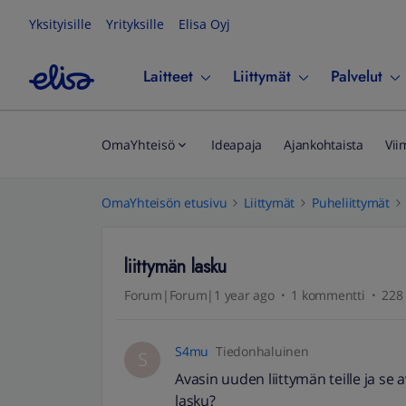
Yksityisille
Yrityksille
Elisa Oyj
Laitteet
Liittymät
Palvelut
OmaYhteisö
Ideapaja
Ajankohtaista
Vii
OmaYhteisön etusivu
Liittymät
Puheliittymät
liittymän lasku
Forum|Forum|1 year ago
1 kommentti
228 
S4mu
Tiedonhaluinen
S
Avasin uuden liittymän teille ja se
lasku?