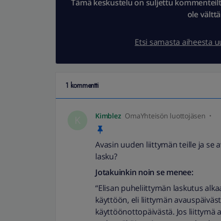
Tämä keskustelu on suljettu kommenteilta.
ole vältt
Etsi samasta aiheesta 
1 kommentti
Kimblez
OmaYhteisön luottojäsen
K
Avasin uuden liittymän teille ja se
lasku?
Jotakuinkin noin se menee:
“Elisan puheliittymän laskutus alkaa
käyttöön, eli liittymän avauspäivä
käyttöönottopäivästä. Jos liittymä 