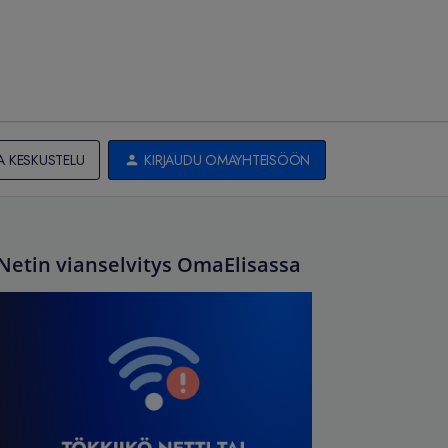
A KESKUSTELU
KIRJAUDU OMAYHTEISÖÖN
Netin vianselvitys OmaElisassa