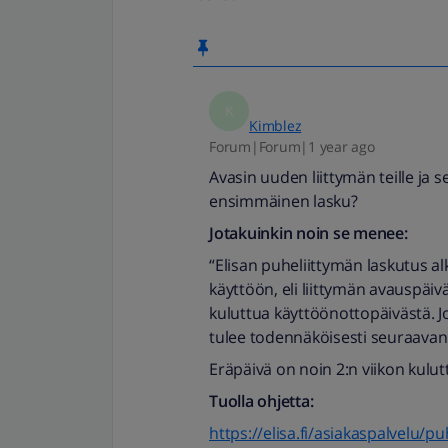
K
Kimblez
Forum|Forum|1 year ago
Avasin uuden liittymän teille ja s
ensimmäinen lasku?
Jotakuinkin noin se menee:
“Elisan puheliittymän laskutus alk
käyttöön, eli liittymän avauspäi
kuluttua käyttöönottopäivästä. J
tulee todennäköisesti seuraavan 
Eräpäivä on noin 2:n viikon kulut
Tuolla ohjetta:
https://elisa.fi/asiakaspalvelu/p