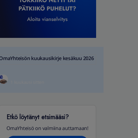
OmaYhteisön kuukausikirje kesäkuu 2026
1 kuukausi sitten
Etkö löytänyt etsimääsi?
OmaYhteisö on valmiina auttamaan!