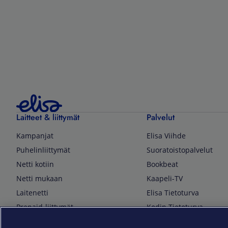
Laitteet & liittymät
Palvelut
Kampanjat
Elisa Viihde
Puhelinliittymät
Suoratoistopalvelut
Netti kotiin
Bookbeat
Netti mukaan
Kaapeli-TV
Laitenetti
Elisa Tietoturva
Prepaid-liittymät
Kodin Tietoturva
Puhelimet ja tarvikkeet
Mobiilivarmenne