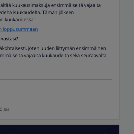
sältää kuukausimaksuja ensimmäiseltä vajaalta
ydeltä kuukaudelta. Tämän jälkeen
an kuukaudessa.”
skun loppusummaan
ymästäsi?
väkohtaisesti, joten uuden liittymän ensimmäinen
immäiseltä vajaalta kuukaudelta sekä seuraavalta
Jaa