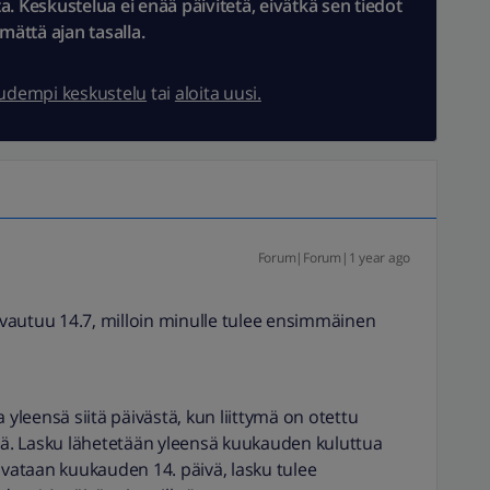
 Keskustelua ei enää päivitetä, eivätkä sen tiedot
ämättä ajan tasalla.
uudempi keskustelu
tai
aloita uusi.
Forum|Forum|1 year ago
 avautuu 14.7, milloin minulle tulee ensimmäinen
 yleensä siitä päivästä, kun liittymä on otettu
stä. Lasku lähetetään yleensä kuukauden kuluttua
avataan kuukauden 14. päivä, lasku tulee