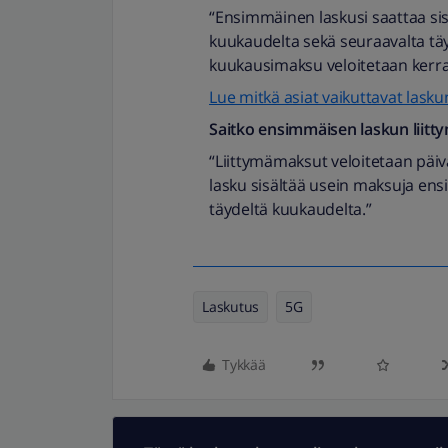
“Ensimmäinen laskusi saattaa si
kuukaudelta sekä seuraavalta tä
kuukausimaksu veloitetaan kerr
Lue mitkä asiat vaikuttavat la
Saitko ensimmäisen laskun liitt
“Liittymämaksut veloitetaan päi
lasku sisältää usein maksuja ens
täydeltä kuukaudelta.”
Laskutus
5G
Tykkää