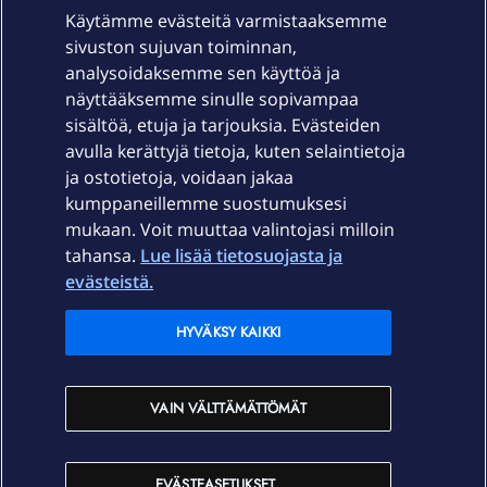
Käytämme evästeitä varmistaaksemme
sivuston sujuvan toiminnan,
Laitteet & liittymät
analysoidaksemme sen käyttöä ja
näyttääksemme sinulle sopivampaa
sisältöä, etuja ja tarjouksia. Evästeiden
Palvelut
avulla kerättyjä tietoja, kuten selaintietoja
ja ostotietoja, voidaan jakaa
Tuki
kumppaneillemme suostumuksesi
mukaan. Voit muuttaa valintojasi milloin
tahansa.
Lue lisää tietosuojasta ja
Ajankohtaista
evästeistä.
Elisa Oyj
HYVÄKSY KAIKKI
In English
VAIN VÄLTTÄMÄTTÖMÄT
På Svenska
EVÄSTEASETUKSET