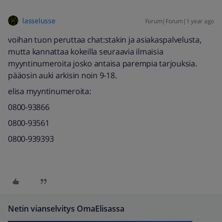
lasselusse
Forum|Forum|1 year ago
voihan tuon peruttaa chat:stakin ja asiakaspalvelusta,
mutta kannattaa kokeilla seuraavia ilmaisia
myyntinumeroita josko antaisa parempia tarjouksia.
pääosin auki arkisin noin 9-18.
elisa myyntinumeroita:
0800-93866
0800-93561
0800-939393
Netin vianselvitys OmaElisassa