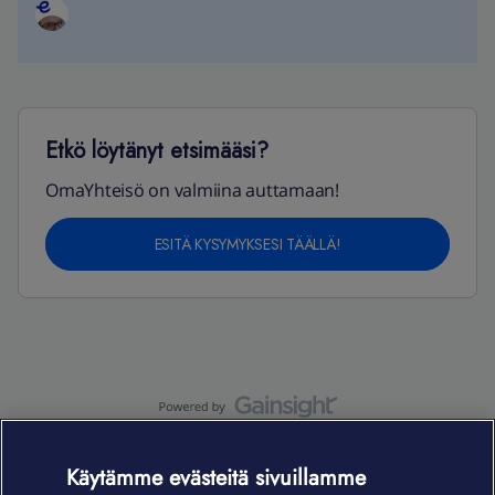
Etkö löytänyt etsimääsi?
OmaYhteisö on valmiina auttamaan!
ESITÄ KYSYMYKSESI TÄÄLLÄ!
OmaYhteisö-käyttöehdot
Accessibility statement
Käytämme evästeitä sivuillamme