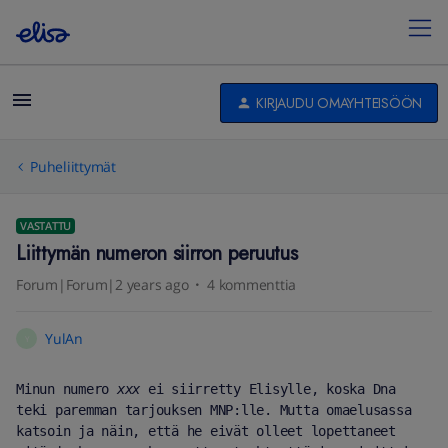
KIRJAUDU OMAYHTEISÖÖN
Puheliittymät
VASTATTU
Liittymän numeron siirron peruutus
Forum|Forum|2 years ago
4 kommenttia
YulAn
Y
Minun numero 
xxx
 ei siirretty Elisylle, koska Dna 
teki paremman tarjouksen MNP:lle. Mutta omaelusassa 
katsoin ja näin, että he eivät olleet lopettaneet 