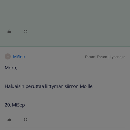
MiSep
Forum|Forum|1 year ago
M
Moro,
Haluaisin peruttaa liittymän siirron Moille.
MiSep