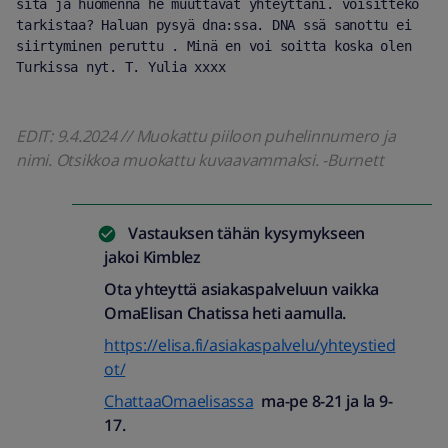
sitä ja huomenna he muuttavat yhteyttäni. voisitteko  
tarkistaa? Haluan pysyä dna:ssa. DNA ssä sanottu ei 
siirtyminen peruttu . Minä en voi soitta koska olen 
Turkissa nyt. T. Yulia xxxx
EDIT: 9.4.2024 // Muokattu piiloon puhelinnumero ja
nimi. Otsikkoa muokattu kuvaavammaksi. -Burnett
Vastauksen tähän kysymykseen
jakoi
Kimblez
Ota yhteyttä asiakaspalveluun vaikka
OmaElisan Chatissa heti aamulla.
https://elisa.fi/asiakaspalvelu/yhteystied
ot/
ChattaaOmaelisassa
ma-pe 8-21 ja la 9-
17.