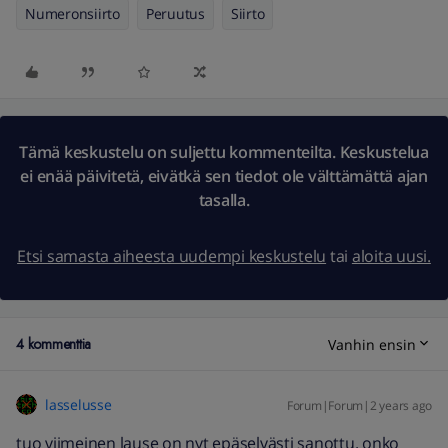
Numeronsiirto
Peruutus
Siirto
Tämä keskustelu on suljettu kommenteilta. Keskustelua
ei enää päivitetä, eivätkä sen tiedot ole välttämättä ajan
tasalla.
Etsi samasta aiheesta uudempi keskustelu
tai
aloita uusi.
4 kommenttia
Vanhin ensin
lasselusse
Forum|Forum|2 years ago
tuo viimeinen lause on nyt epäselvästi sanottu. onko