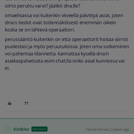
siirto peruttu vai ei? jäätkö dna:lle?
omaelisassa voi kuitenkin viiveellä päivittyä asiat, joten
dna:n tiedot ovat todennäköisesti enemmän oikein
koska se on lähtevä operaattori.
perussääntö kuitenkin on että operaattorit hoitaa siirrot
puolestasi ja myös peruutuksissa. joten oma sotkeminen
voi pahentaa tilannetta. kannattaa kysellä dna:n
asiakaspalvelusta esim chat:lla onko asiat kunnossa vai
ei.
Kimblez
Forum|Forum|2 years ago
VASTAUS
K