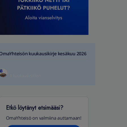
OmaYhteisön kuukausikirje kesäkuu 2026
1 kuukausi sitten
Etkö löytänyt etsimääsi?
OmaYhteisö on valmiina auttamaan!