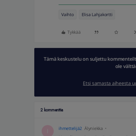
Vaihto
Elisa Lahjakortti
Tykkää
Tämä keskustelu on suljettu kommenteilta.
ole vältt
Etsi samasta aiheesta 
2 kommenttia
ihmettelijä2
Älyniekka
I