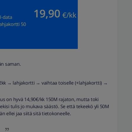
ään saman.
 2kk → lahjakortti → vaihtaa toiselle (+lahjakortti) →
ous on hyvä 14,90€/kk 150M rajaton, mutta toki
ekisi tulis jo mukava säästö. Se että tekeekö yli 50M
 ellei jaa siitä sitä tietokoneelle.