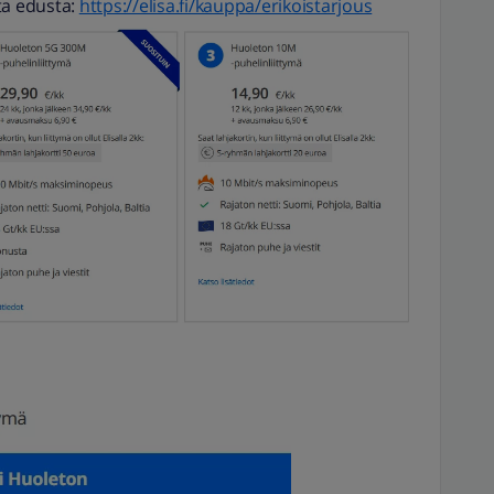
ta edusta:
https://elisa.fi/kauppa/erikoistarjous