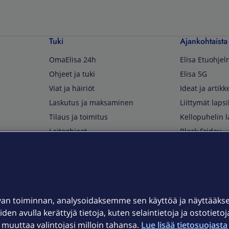
Tuki
Ajankohtaista
OmaElisa 24h
Elisa Etuohje
Ohjeet ja tuki
Elisa 5G
Viat ja häiriöt
Ideat ja artikke
Laskutus ja maksaminen
Liittymät lapsi
Tilaus ja toimitus
Kellopuhelin l
Laiteohjeet
Black Friday
Asiakaspalvelun yhteystiedot
Huippuetuja El
Soita Omagurulle
OmaYhteisö
Myymälät ja myyntipisteet
van toiminnan, analysoidaksemme sen käyttöä ja näyttääk
Kuuluvuuskartta
iden avulla kerättyjä tietoja, kuten selaintietoja ja ostotieto
Asiakastiedotteet
uuttaa valintojasi milloin tahansa.
Lue lisää tietosuojasta 