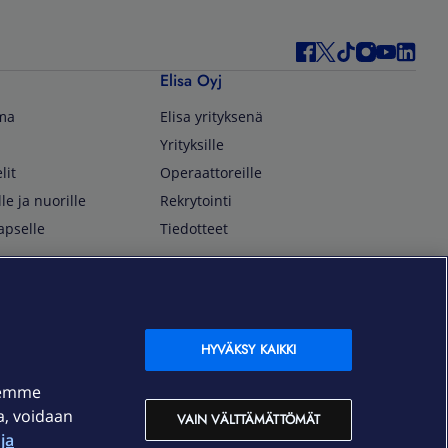
Elisa Oyj
lma
Elisa yrityksenä
Yrityksille
lit
Operaattoreille
lle ja nuorille
Rekrytointi
apselle
Tiedotteet
In English
isan asiakkaille
Customer Service
OmaElisa Self Service
HYVÄKSY KAIKKI
Moving to Finland
semme
Elisa Corporation
ja, voidaan
VAIN VÄLTTÄMÄTTÖMÄT
ja