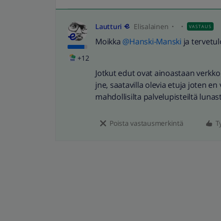
Lautturi
Elisalainen
VASTAUS
Moikka
@Hanski-Manski
ja tervetu
+12
Jotkut edut ovat ainoastaan verkko
jne, saatavilla olevia etuja joten e
mahdollisilta palvelupisteiltä luna
Poista vastausmerkintä
T