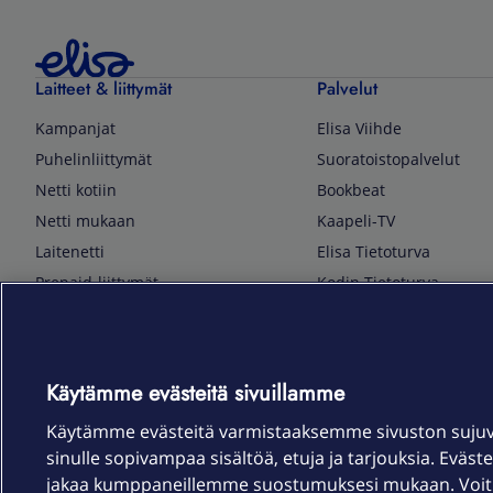
Laitteet & liittymät
Palvelut
Kampanjat
Elisa Viihde
Puhelinliittymät
Suoratoistopalvelut
Netti kotiin
Bookbeat
Netti mukaan
Kaapeli-TV
Laitenetti
Elisa Tietoturva
Prepaid-liittymät
Kodin Tietoturva
Puhelimet ja tarvikkeet
Mobiilivarmenne
Tietotekniikka
Kuka soittaa
Pelaaminen
Sähköpostipalvelu
Käytämme evästeitä sivuillamme
TV & audio
Elisa Kotiverkko
Käytämme evästeitä varmistaaksemme sivuston suju
Kodinkoneet
Elisa Pilvilinna
sinulle sopivampaa sisältöä, etuja ja tarjouksia. Eväste
Kamerat ja dronet
Elisa Laiteturva
jakaa kumppaneillemme suostumuksesi mukaan. Voit m