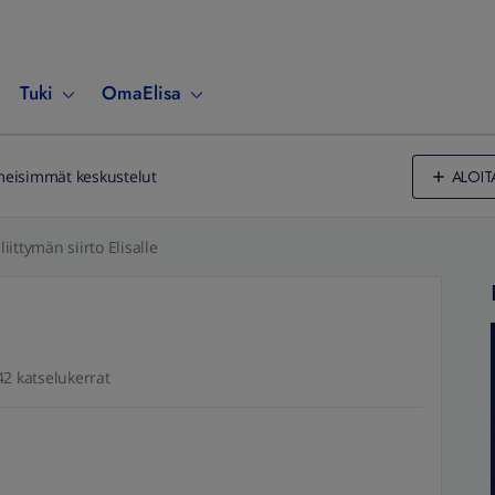
Tuki
OmaElisa
ALOIT
meisimmät keskustelut
liittymän siirto Elisalle
42 katselukerrat