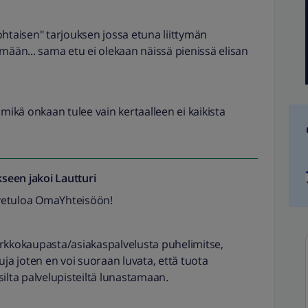
ohtaisen" tarjouksen jossa etuna liittymän
mään... sama etu ei olekaan näissä pienissä elisan
tu mikä onkaan tulee vain kertaalleen ei kaikista
seen jakoi
Lautturi
vetuloa OmaYhteisöön!
erkkokaupasta/asiakaspalvelusta puhelimitse,
etuja joten en voi suoraan luvata, että tuota
silta palvelupisteiltä lunastamaan.