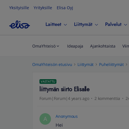
Yksityisille
Yrityksille
Elisa Oyj
Laitteet
Liittymät
Palvelut
OmaYhteisö
Ideapaja
Ajankohtaista
Vii
OmaYhteisön etusivu
Liittymät
Puheliittymät
VASTATTU
liittymän siirto Elisalle
Forum|Forum|4 years ago
2 kommenttia
2
Anonymous
A
Hei