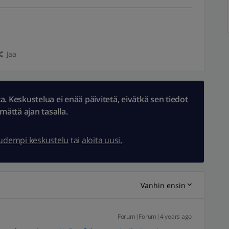
Jaa
 Keskustelua ei enää päivitetä, eivätkä sen tiedot
ämättä ajan tasalla.
uudempi keskustelu
tai
aloita uusi.
Vanhin ensin
Forum|Forum|4 years ago