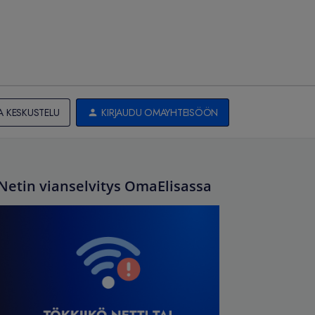
A KESKUSTELU
KIRJAUDU OMAYHTEISÖÖN
Netin vianselvitys OmaElisassa