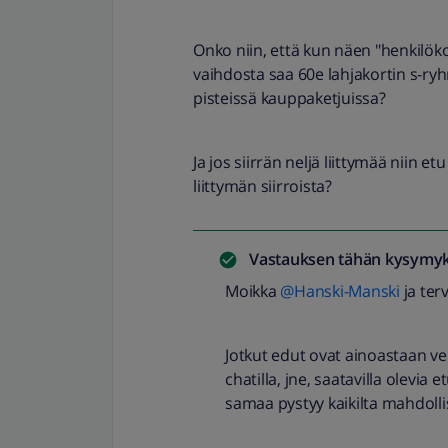
Onko niin, että kun näen "henkilök
vaihdosta saa 60e lahjakortin s-ryh
pisteissä kauppaketjuissa?
Ja jos siirrän neljä liittymää niin e
liittymän siirroista?
Vastauksen tähän kysymyk
Moikka
@Hanski-Manski
ja ter
Jotkut edut ovat ainoastaan v
chatilla, jne, saatavilla olevia 
samaa pystyy kaikilta mahdolli