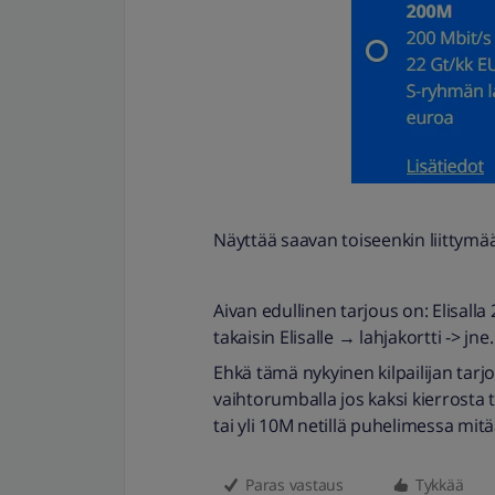
Näyttää saavan toiseenkin liittym
Aivan edullinen tarjous on: Elisalla
takaisin Elisalle → lahjakortti -> jne.
Ehkä tämä nykyinen kilpailijan tarj
vaihtorumballa jos kaksi kierrosta t
tai yli 10M netillä puhelimessa mitään
Paras vastaus
Tykkää