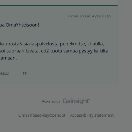
Forum|Forum|4 years ago
loa OmaYhteisöön!
kaupasta/asiakaspalvelusta puhelimitse, chatilla,
n voi suoraan luvata, että tuota samaa pystyy kaikilta
stamaan.
ykkää
OmaYhteisö-käyttöehdot
Accessibility statement