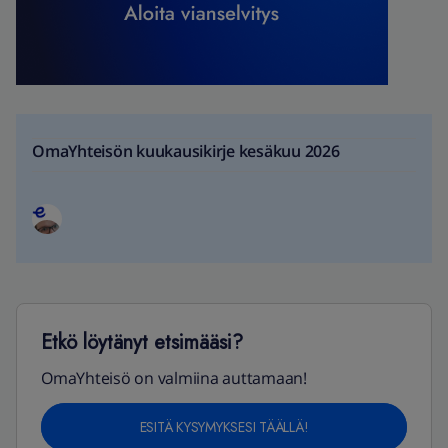
OmaYhteisön kuukausikirje kesäkuu 2026
Etkö löytänyt etsimääsi?
OmaYhteisö on valmiina auttamaan!
ESITÄ KYSYMYKSESI TÄÄLLÄ!