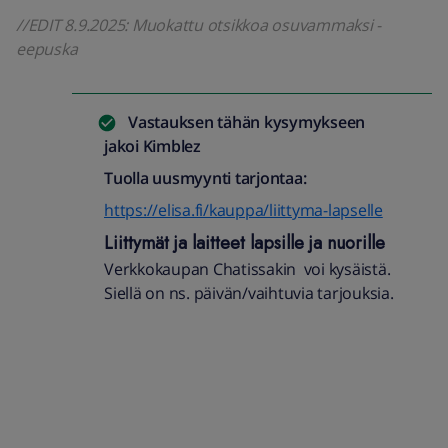
//EDIT 8.9.2025: Muokattu otsikkoa osuvammaksi -
eepuska
Vastauksen tähän kysymykseen
jakoi
Kimblez
Tuolla uusmyynti tarjontaa:
https://elisa.fi/kauppa/liittyma-lapselle
Liittymät ja laitteet lapsille ja nuorille
Verkkokaupan Chatissakin voi kysäistä.
Siellä on ns. päivän/vaihtuvia tarjouksia.