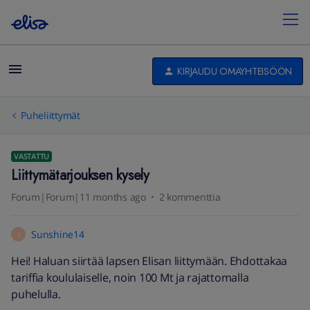
KIRJAUDU OMAYHTEISÖÖN
Puheliittymät
VASTATTU
Liittymätarjouksen kysely
Forum|Forum|11 months ago
2 kommenttia
Sunshine14
S
Hei! Haluan siirtää lapsen Elisan liittymään. Ehdottakaa
tariffia koululaiselle, noin 100 Mt ja rajattomalla
puhelulla.