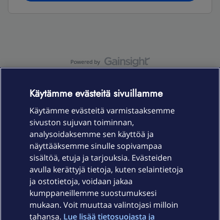
OmaYhteisö-käyttöehdot
Accessibility statement
Käytämme evästeitä sivuillamme
Käytämme evästeitä varmistaaksemme
sivuston sujuvan toiminnan,
Laitteet & liittymät
analysoidaksemme sen käyttöä ja
näyttääksemme sinulle sopivampaa
sisältöä, etuja ja tarjouksia. Evästeiden
Palvelut
avulla kerättyjä tietoja, kuten selaintietoja
ja ostotietoja, voidaan jakaa
Tuki
kumppaneillemme suostumuksesi
mukaan. Voit muuttaa valintojasi milloin
tahansa.
Lue lisää tietosuojasta ja
Ajankohtaista