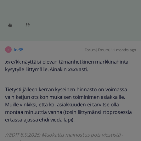
kv36
Forum|Forum|11 months ago
K
xx
e/kk näyttäisi olevan tämänhetkinen markkinahinta
kysytylle liittymälle. Ainakin
xxxx
asti.
Tietysti jälleen kerran kyseinen hinnasto on voimassa
vain ketjun otsikon mukaisen toiminimen asiakkaille.
Muille vinkiksi, että ko. asiakkuuden ei tarvitse olla
montaa minuuttia vanha (tosin liittymänsiirtoprosessia
ei tässä ajassa ehdi viedä läpi).
//EDIT 8.9.2025: Muokattu mainostus pois viestistä -