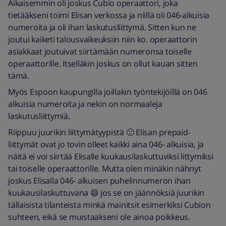
Aikaisemmin oli joskus Cubio operaattori, joka
tietääkseni toimi Elisan verkossa ja niillä oli 046-alkuisia
numeroita ja oli ihan laskutusliittymä. Sitten kun ne
joutui kaiketi talousvaikeuksiin niin ko. operaattorin
asiakkaat joutuivat siirtämään numeronsa toiselle
operaattorille. Itselläkin joskus on ollut kauan sitten
tämä.
Myös Espoon kaupungilla joillakin työntekijöillä on 046
alkuisia numeroita ja nekin on normaaleja
laskutusliittymiä.
Riippuu juurikin liittymätyypistä 🙂 Elisan prepaid-
liittymät ovat jo tovin olleet kaikki aina 046- alkuisia, ja
näitä ei voi siirtää Elisalle kuukausilaskuttuviksi littymiksi
tai toiselle operaattorille. Mutta olen minäkin nähnyt
joskus Elisalla 046- alkuisen puhelinnumeron ihan
kuukausilaskuttuvana 😄 jos se on jäännöksiä juurikin
tällaisista tilanteista minkä mainitsit esimerkiksi Cubion
suhteen, eikä se muistaakseni ole ainoa poikkeus.