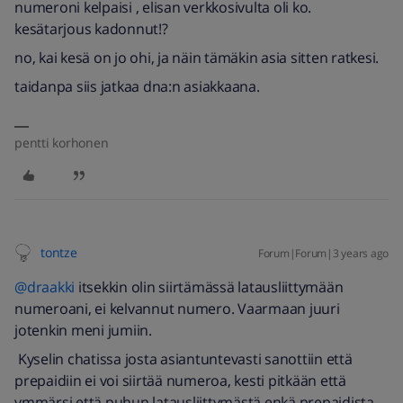
numeroni kelpaisi , elisan verkkosivulta oli ko.
kesätarjous kadonnut!?
no, kai kesä on jo ohi, ja näin tämäkin asia sitten ratkesi.
taidanpa siis jatkaa dna:n asiakkaana.
pentti korhonen
tontze
Forum|Forum|3 years ago
@draakki
itsekkin olin siirtämässä latausliittymään
numeroani, ei kelvannut numero. Vaarmaan juuri
jotenkin meni jumiin.
Kyselin chatissa josta asiantuntevasti sanottiin että
prepaidiin ei voi siirtää numeroa, kesti pitkään että
ymmärsi että puhun latausliittymästä enkä prepaidista.