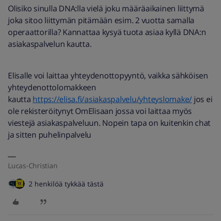
Olisiko sinulla DNA:lla vielä joku määräaikainen liittymä
joka sitoo liittymän pitämään esim. 2 vuotta samalla
operaattorilla? Kannattaa kysyä tuota asiaa kyllä DNA:n
asiakaspalvelun kautta.
Elisalle voi laittaa yhteydenottopyyntö, vaikka sähköisen
yhteydenottolomakkeen
kautta
https://elisa.fi/asiakaspalvelu/yhteyslomake/
jos ei
ole rekisteröitynyt OmElisaan jossa voi laittaa myös
viestejä asiakaspalveluun. Nopein tapa on kuitenkin chat
ja sitten puhelinpalvelu
Lucas-Christian
2 henkilöä tykkää tästä