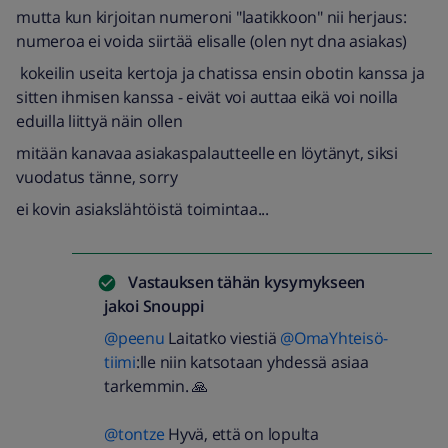
mutta kun kirjoitan numeroni "laatikkoon" nii herjaus:
numeroa ei voida siirtää elisalle (olen nyt dna asiakas)
kokeilin useita kertoja ja chatissa ensin obotin kanssa ja
sitten ihmisen kanssa - eivät voi auttaa eikä voi noilla
eduilla liittyä näin ollen
mitään kanavaa asiakaspalautteelle en löytänyt, siksi
vuodatus tänne, sorry
ei kovin asiakslähtöistä toimintaa...
Vastauksen tähän kysymykseen
jakoi
Snouppi
@peenu
Laitatko viestiä
@OmaYhteisö-
tiimi
:lle niin katsotaan yhdessä asiaa
tarkemmin. 🙏
@tontze
Hyvä, että on lopulta