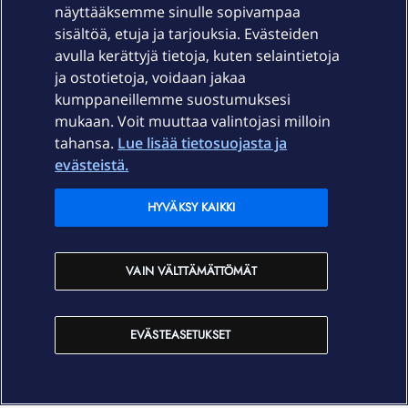
näyttääksemme sinulle sopivampaa
sisältöä, etuja ja tarjouksia. Evästeiden
Palvelut
avulla kerättyjä tietoja, kuten selaintietoja
ja ostotietoja, voidaan jakaa
Tuki
kumppaneillemme suostumuksesi
mukaan. Voit muuttaa valintojasi milloin
tahansa.
Lue lisää tietosuojasta ja
Ajankohtaista
evästeistä.
Elisa Oyj
HYVÄKSY KAIKKI
In English
VAIN VÄLTTÄMÄTTÖMÄT
På Svenska
EVÄSTEASETUKSET
Sopimusehdot
Tietosuoja
Saavutettavuus
Evästeasetukset
Tekijänoikeudet © 2026 Elisa Oyj.