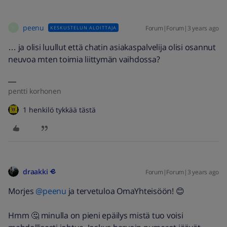
peenu
Forum|Forum|3 years ago
KESKUSTELUN ALOITTAJA
P
… ja olisi luullut että chatin asiakaspalvelija olisi osannut
neuvoa mten toimia liittymän vaihdossa?
pentti korhonen
1 henkilö tykkää tästä
draakki
Forum|Forum|3 years ago
Morjes
@peenu
ja tervetuloa OmaYhteisöön! 😊
Hmm 🤔 minulla on pieni epäilys mistä tuo voisi