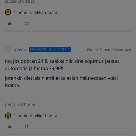
Lucas-Christian
1 henkilö tykkää tästä
peenu
Forum|Forum|3 years ago
KESKUSTELUN ALOITTAJA
P
no, jos odotan 24.8. saakka niin dna sopimus jatkuu
automatic ja hintaa 39,90!!
jotenkin olettaisin että elisa asian halutessaan voisi
hoitaa.
pentti korhonen
1 henkilö tykkää tästä