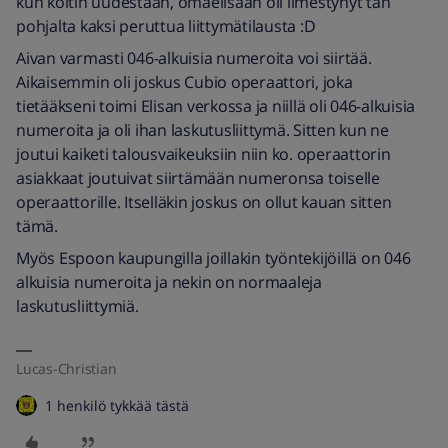
kun koitin uudestaan, omaelisaan oli ilmestynyt tän
pohjalta kaksi peruttua liittymätilausta :D
Aivan varmasti 046-alkuisia numeroita voi siirtää.
Aikaisemmin oli joskus Cubio operaattori, joka
tietääkseni toimi Elisan verkossa ja niillä oli 046-alkuisia
numeroita ja oli ihan laskutusliittymä. Sitten kun ne
joutui kaiketi talousvaikeuksiin niin ko. operaattorin
asiakkaat joutuivat siirtämään numeronsa toiselle
operaattorille. Itselläkin joskus on ollut kauan sitten
tämä.
Myös Espoon kaupungilla joillakin työntekijöillä on 046
alkuisia numeroita ja nekin on normaaleja
laskutusliittymiä.
Lucas-Christian
1 henkilö tykkää tästä