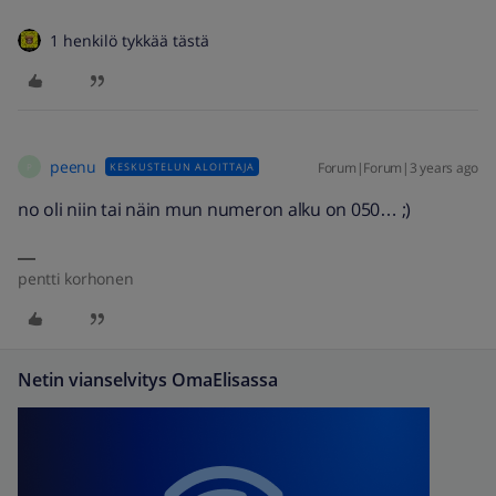
1 henkilö tykkää tästä
peenu
Forum|Forum|3 years ago
KESKUSTELUN ALOITTAJA
P
no oli niin tai näin mun numeron alku on 050… ;)
pentti korhonen
Netin vianselvitys OmaElisassa