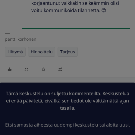
korjaantunut vaikkakin selkeämmin olisi
voitu kommunikoida tilannetta. 😊
pentti korhonen
Liittymä
Hinnoittelu
Tarjous
Tämä keskustelu on suljettu kommenteilta. Keskustelua
ei enää päivitetä, eivätkä sen tiedot ole välttämättä ajan
tasalla.
Etsi samasta aiheesta uudempi keskustelu
tai
aloita uusi.