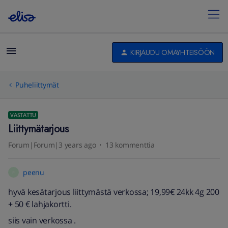
KIRJAUDU OMAYHTEISÖÖN
Puheliittymät
VASTATTU
Liittymätarjous
Forum|Forum|3 years ago
13 kommenttia
peenu
P
hyvä kesätarjous liittymästä verkossa; 19,99€ 24kk 4g 200
+ 50 € lahjakortti.
siis vain verkossa .