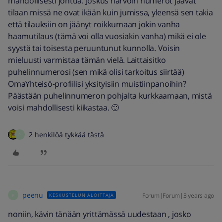
mahdollisesti johtua. Joskus harvoin numerot jäävät
tilaan missä ne ovat ikään kuin jumissa, yleensä sen takia
että tilauksiin on jäänyt roikkumaan jokin vanha
haamutilaus (tämä voi olla vuosiakin vanha) mikä ei ole
syystä tai toisesta peruuntunut kunnolla. Voisin
mieluusti varmistaa tämän vielä. Laittaisitko
puhelinnumerosi (sen mikä olisi tarkoitus siirtää)
OmaYhteisö-profiilisi yksityisiin muistiinpanoihin?
Päästään puhelinnumeron pohjalta kurkkaamaan, mistä
voisi mahdollisesti kiikastaa. 🙂
2 henkilöä tykkää tästä
P
peenu
Forum|Forum|3 years ago
KESKUSTELUN ALOITTAJA
P
noniin, kävin tänään yrittämässä uudestaan , josko