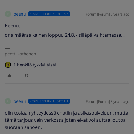
peenu
Forum|Forum|3 years ago
KESKUSTELUN ALOITTAJA
P
Peenu.
dna määräaikainen loppuu 24.8. - silläpä vaihtamassa...
pentti korhonen
1 henkilö tykkää tästä
peenu
Forum|Forum|3 years ago
KESKUSTELUN ALOITTAJA
P
olin tosiaan yhteydessä chatiin ja asikaspalveluun, mutta
tämä tarjous vain verkossa joten eivät voi auttaa. outoa
suoraan sanoen.