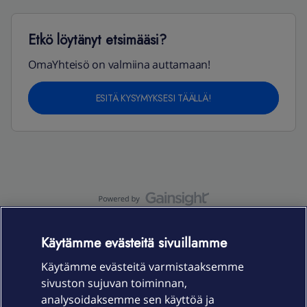
Etkö löytänyt etsimääsi?
OmaYhteisö on valmiina auttamaan!
ESITÄ KYSYMYKSESI TÄÄLLÄ!
OmaYhteisö-käyttöehdot
Accessibility statement
Käytämme evästeitä sivuillamme
Käytämme evästeitä varmistaaksemme
sivuston sujuvan toiminnan,
Laitteet & liittymät
analysoidaksemme sen käyttöä ja