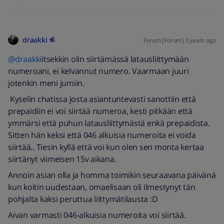
draakki
Forum|Forum|3 years ago
@draakki
itsekkin olin siirtämässä latausliittymään
numeroani, ei kelvannut numero. Vaarmaan juuri
jotenkin meni jumiin.
Kyselin chatissa josta asiantuntevasti sanottiin että
prepaidiin ei voi siirtää numeroa, kesti pitkään että
ymmärsi että puhun latausliittymästä enkä prepaidista.
Sitten hän keksi että 046 alkuisia numeroita ei voida
siirtää.. Tiesin kyllä että voi kun olen sen monta kertaa
siirtänyt viimeisen 15v aikana.
Annoin asian olla ja homma toimikin seuraavana päivänä
kun koitin uudestaan, omaelisaan oli ilmestynyt tän
pohjalta kaksi peruttua liittymätilausta :D
Aivan varmasti 046-alkuisia numeroita voi siirtää.