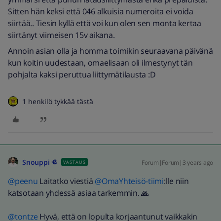
Sitten hän keksi että 046 alkuisia numeroita ei voida
siirtää.. Tiesin kyllä että voi kun olen sen monta kertaa
siirtänyt viimeisen 15v aikana.
Annoin asian olla ja homma toimikin seuraavana päivänä
kun koitin uudestaan, omaelisaan oli ilmestynyt tän
pohjalta kaksi peruttua liittymätilausta :D
1 henkilö tykkää tästä
Snouppi
Forum|Forum|3 years ago
VASTAUS
@peenu
Laitatko viestiä
@OmaYhteisö-tiimi
:lle niin
katsotaan yhdessä asiaa tarkemmin. 🙏
@tontze
Hyvä, että on lopulta korjaantunut vaikkakin