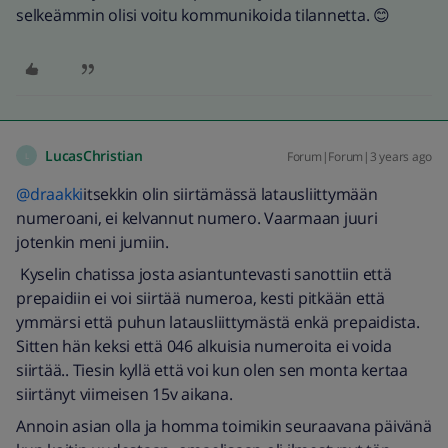
selkeämmin olisi voitu kommunikoida tilannetta. 😊
LucasChristian
Forum|Forum|3 years ago
L
@draakki
itsekkin olin siirtämässä latausliittymään
numeroani, ei kelvannut numero. Vaarmaan juuri
jotenkin meni jumiin.
Kyselin chatissa josta asiantuntevasti sanottiin että
prepaidiin ei voi siirtää numeroa, kesti pitkään että
ymmärsi että puhun latausliittymästä enkä prepaidista.
Sitten hän keksi että 046 alkuisia numeroita ei voida
siirtää.. Tiesin kyllä että voi kun olen sen monta kertaa
siirtänyt viimeisen 15v aikana.
Annoin asian olla ja homma toimikin seuraavana päivänä