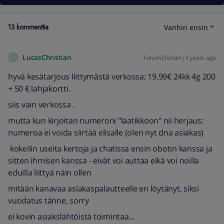
13 kommenttia
Vanhin ensin
LucasChristian
Forum|Forum|3 years ago
L
hyvä kesätarjous liittymästä verkossa; 19,99€ 24kk 4g 200
+ 50 € lahjakortti.
siis vain verkossa .
mutta kun kirjoitan numeroni "laatikkoon" nii herjaus:
numeroa ei voida siirtää elisalle (olen nyt dna asiakas)
kokeilin useita kertoja ja chatissa ensin obotin kanssa ja
sitten ihmisen kanssa - eivät voi auttaa eikä voi noilla
eduilla liittyä näin ollen
mitään kanavaa asiakaspalautteelle en löytänyt, siksi
vuodatus tänne, sorry
ei kovin asiakslähtöistä toimintaa...