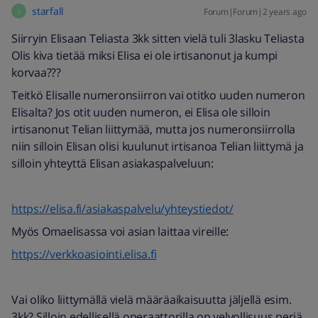
starfall
Forum|Forum|2 years ago
S
Siirryin Elisaan Teliasta 3kk sitten vielä tuli 3lasku Teliasta
Olis kiva tietää miksi Elisa ei ole irtisanonut ja kumpi
korvaa???
Teitkö Elisalle numeronsiirron vai otitko uuden numeron
Elisalta? Jos otit uuden numeron, ei Elisa ole silloin
irtisanonut Telian liittymää, mutta jos numeronsiirrolla
niin silloin Elisan olisi kuulunut irtisanoa Telian liittymä ja
silloin yhteyttä Elisan asiakaspalveluun:
https://elisa.fi/asiakaspalvelu/yhteystiedot/
Myös Omaelisassa voi asian laittaa vireille:
https://verkkoasiointi.elisa.fi
Vai oliko liittymällä vielä määräaikaisuutta jäljellä esim.
3kk? Silloin edellisellä operaattorilla on velvollisuus periä