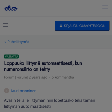
KIRJAUDU OMAYHTEISÖÖN
Puheliittymät
VASTATTU
Loppuuko liittymä automaattisesti, kun
numeronsiirto on tehty
Forum|Forum|2 years ago
5 kommenttia
lauri manninen
L
Avasin telialle liittymän niin lopettaako telia tämän
liittymän auto maattisesti