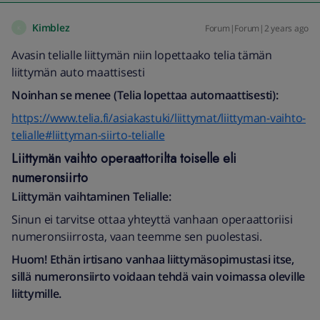
Kimblez
Forum|Forum|2 years ago
K
Avasin telialle liittymän niin lopettaako telia tämän
liittymän auto maattisesti
Noinhan se menee (Telia lopettaa automaattisesti):
https://www.telia.fi/asiakastuki/liittymat/liittyman-vaihto-
telialle#liittyman-siirto-telialle
Liittymän vaihto operaattorilta toiselle eli
numeronsiirto
Liittymän vaihtaminen Telialle:
Sinun ei tarvitse ottaa yhteyttä vanhaan operaattoriisi
numeronsiirrosta, vaan teemme sen puolestasi.
Huom! Ethän irtisano vanhaa liittymäsopimustasi itse,
sillä numeronsiirto voidaan tehdä vain voimassa oleville
liittymille.