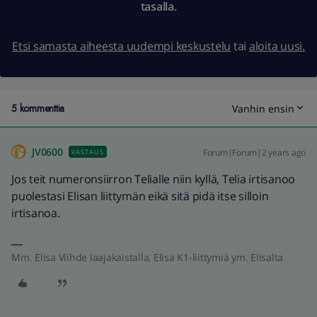
tasalla.
Etsi samasta aiheesta uudempi keskustelu
tai
aloita uusi.
5 kommenttia
Vanhin ensin
JV0600
Forum|Forum|2 years ago
VASTAUS
Jos teit numeronsiirron Telialle niin kyllä, Telia irtisanoo
puolestasi Elisan liittymän eikä sitä pidä itse silloin
irtisanoa.
Mm. Elisa Viihde laajakaistalla, Elisa K1-liittymiä ym. Elisalta