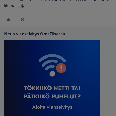
kk-maksuja
Netin vianselvitys OmaElisassa