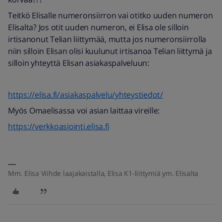
Teitkö Elisalle numeronsiirron vai otitko uuden numeron
Elisalta? Jos otit uuden numeron, ei Elisa ole silloin
irtisanonut Telian liittymää, mutta jos numeronsiirrolla
niin silloin Elisan olisi kuulunut irtisanoa Telian liittymä ja
silloin yhteyttä Elisan asiakaspalveluun:
https://elisa.fi/asiakaspalvelu/yhteystiedot/
Myös Omaelisassa voi asian laittaa vireille:
https://verkkoasiointi.elisa.fi
Mm. Elisa Viihde laajakaistalla, Elisa K1-liittymiä ym. Elisalta