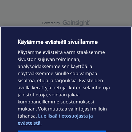
OmaYhteisö-käyttöehdot
Accessibility statement
Käytämme evästeitä sivuillamme
Käytämme evästeitä varmistaaksemme
sivuston sujuvan toiminnan,
Laitteet & liittymät
analysoidaksemme sen käyttöä ja
näyttääksemme sinulle sopivampaa
sisältöä, etuja ja tarjouksia. Evästeiden
Palvelut
avulla kerättyjä tietoja, kuten selaintietoja
ja ostotietoja, voidaan jakaa
Tuki
kumppaneillemme suostumuksesi
mukaan. Voit muuttaa valintojasi milloin
tahansa.
Lue lisää tietosuojasta ja
Ajankohtaista
evästeistä.