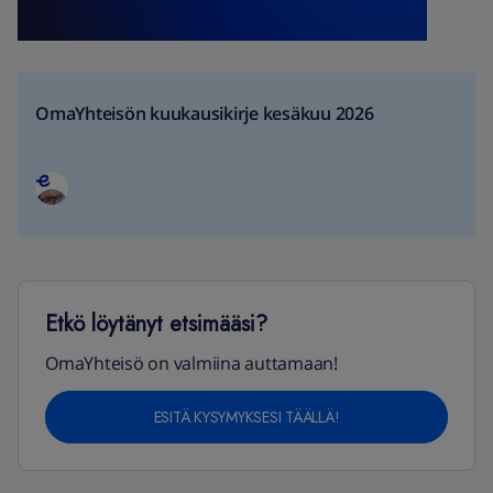
OmaYhteisön kuukausikirje kesäkuu 2026
Etkö löytänyt etsimääsi?
OmaYhteisö on valmiina auttamaan!
ESITÄ KYSYMYKSESI TÄÄLLÄ!