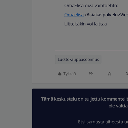
OmaElisa oiva vaihtoehto:
Omaelisa
/
Asiakaspalvelu>Viest
Liitteitäkin voi laittaa
Luottokauppasopimus
Tykkää
Tämä keskustelu on suljettu kommenteilta.
ole vältt
Etsi samasta aiheesta 