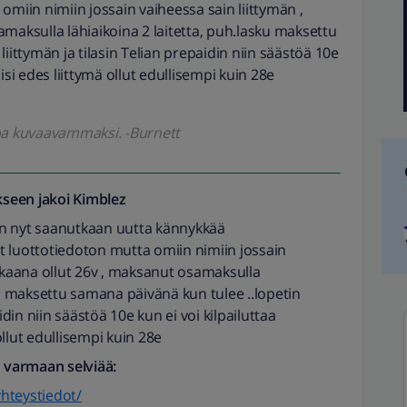
omiin nimiin jossain vaiheessa sain liittymän ,
maksulla lähiaikoina 2 laitetta, puh.lasku maksettu
iittymän ja tilasin Telian prepaidin niin säästöä 10e
olisi edes liittymä ollut edullisempi kuin 28e
koa kuvaavammaksi. -Burnett
seen jakoi
Kimblez
n en nyt saanutkaan uutta kännykkää
t luottotiedoton mutta omiin nimiin jossain
akkaana ollut 26v , maksanut osamaksulla
ku maksettu samana päivänä kun tulee ..lopetin
idin niin säästöä 10e kun ei voi kilpailuttaa
 ollut edullisempi kuin 28e
n varmaan selviää:
yhteystiedot/