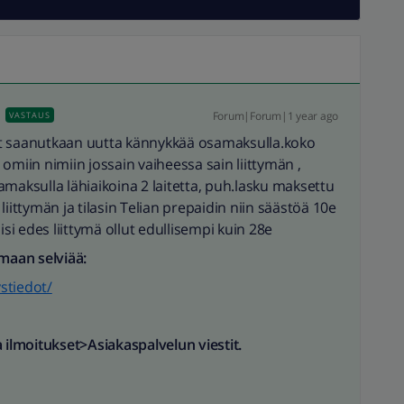
Forum|Forum|1 year ago
VASTAUS
 nyt saanutkaan uutta kännykkää osamaksulla.koko
omiin nimiin jossain vaiheessa sain liittymän ,
maksulla lähiaikoina 2 laitetta, puh.lasku maksettu
iittymän ja tilasin Telian prepaidin niin säästöä 10e
olisi edes liittymä ollut edullisempi kuin 28e
rmaan selviää:
ystiedot/
a ilmoitukset>Asiakaspalvelun viestit.