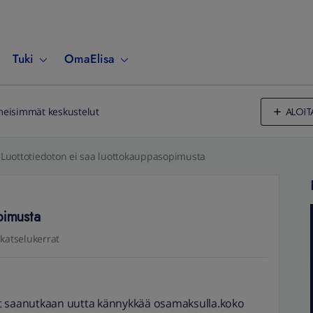
Tuki
OmaElisa
ALOIT
meisimmät keskustelut
Luottotiedoton ei saa luottokauppasopimusta
pimusta
katselukerrat
 nyt saanutkaan uutta kännykkää osamaksulla.koko