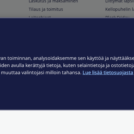
Laskutus ja maksaminen
Liittymät lapsi
Tilaus ja toimitus
Kellopuhelin l
Laiteohjeet
Black Friday
Asiakaspalvelun yhteystiedot
Huippuetuja El
Soita Omagurulle
OmaYhteisö
Myymälät ja myyntipisteet
van toiminnan, analysoidaksemme sen käyttöä ja näyttääk
Kuuluvuuskartta
iden avulla kerättyjä tietoja, kuten selaintietoja ja ostotieto
Asiakastiedotteet
uuttaa valintojasi milloin tahansa.
Lue lisää tietosuojasta 
t
OmaElisa-sovellus
järjestelmä
Kirjaudu sähköpostiin
et © 2026 Elisa Oyj.