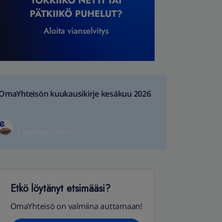
OmaYhteisön kuukausikirje kesäkuu 2026
1 kuukausi sitten
Etkö löytänyt etsimääsi?
OmaYhteisö on valmiina auttamaan!