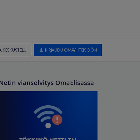
A KESKUSTELU
KIRJAUDU OMAYHTEISÖÖN
Netin vianselvitys OmaElisassa