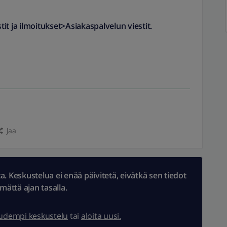
it ja ilmoitukset>Asiakaspalvelun viestit.
Jaa
 Keskustelua ei enää päivitetä, eivätkä sen tiedot
ämättä ajan tasalla.
uudempi keskustelu
tai
aloita uusi.