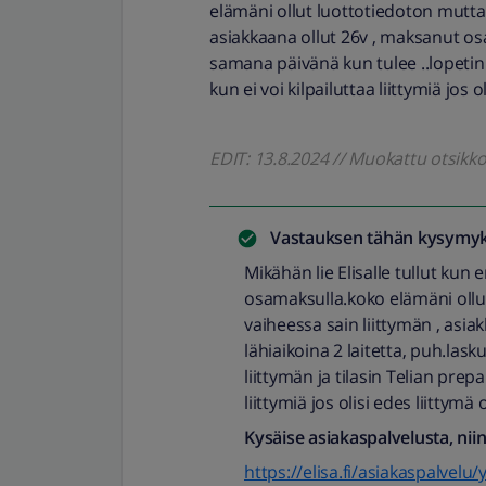
elämäni ollut luottotiedoton mutta 
asiakkaana ollut 26v , maksanut osa
samana päivänä kun tulee ..lopetin l
kun ei voi kilpailuttaa liittymiä jos 
EDIT: 13.8.2024 // Muokattu otsik
Vastauksen tähän kysymyk
Mikähän lie Elisalle tullut ku
osamaksulla.koko elämäni ollu
vaiheessa sain liittymän , asi
lähiaikoina 2 laitetta, puh.las
liittymän ja tilasin Telian prepa
liittymiä jos olisi edes liittymä
Kysäise asiakaspalvelusta, nii
https://elisa.fi/asiakaspalvelu/