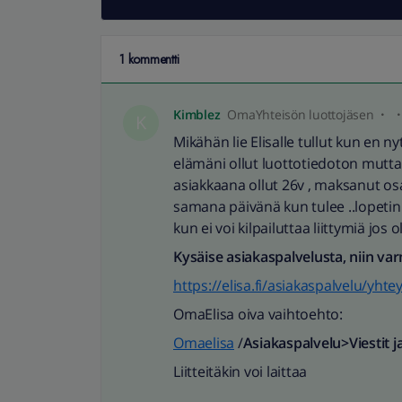
1 kommentti
Kimblez
OmaYhteisön luottojäsen
K
Mikähän lie Elisalle tullut kun en
elämäni ollut luottotiedoton mutta 
asiakkaana ollut 26v , maksanut osa
samana päivänä kun tulee ..lopetin l
kun ei voi kilpailuttaa liittymiä jos 
Kysäise asiakaspalvelusta, niin va
https://elisa.fi/asiakaspalvelu/yhte
OmaElisa oiva vaihtoehto:
Omaelisa
/
Asiakaspalvelu>Viestit j
Liitteitäkin voi laittaa