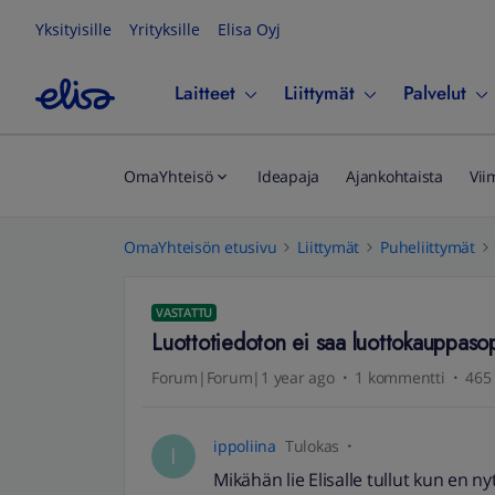
Yksityisille
Yrityksille
Elisa Oyj
Laitteet
Liittymät
Palvelut
OmaYhteisö
Ideapaja
Ajankohtaista
Vii
OmaYhteisön etusivu
Liittymät
Puheliittymät
VASTATTU
Luottotiedoton ei saa luottokauppaso
Forum|Forum|1 year ago
1 kommentti
465 
ippoliina
Tulokas
I
Mikähän lie Elisalle tullut kun en