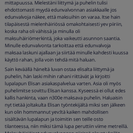
mittapuussa. Mielestäni liittymä ja puhelin tulisi
ehdottomasti myydä edunvalvonnan asiakkaalle jos
edunvalvoja näkee, että maksuihin on varaa. Itse hain
tilapäisestä mielenhäiriössä omakohtaisesti yev piiriin,
koska raha oli vähissä ja minulla oli
maksuhäiriömerkintä, joka vaikeutti asunnon saantia.
Minulle edunvalvonta tarkoittaa että edunvalvoja
maksaa laskuni ajallaan ja siirtää minulle kahdesti kuussa
käyttö rahan, jolla voin tehdä mitä haluan.
Sain keväällä häneltä luvan ostaa elisalta liittymä ja
puhelin, hän laski mihin rahani riittävät ja kirjoitti
lupalapun Elisan asiakaspalvelua varten. Asia oli myös
puhelimitse sovittu Elisan kanssa. Kyseessä ei ollut edes
kallis hankinta, vaan n300e maksava puhelin. Haluaisin
nyt tietää joltakulta Elisan työntekijältä miksi sen jälkeen
kun olin hommannut yev:ltä kaiken mahdollisen
sisältävän lupalapun ja toimitin sen teille osto
tilanteessa, niin miksi tämä lupa peruttiin viime metreillä.