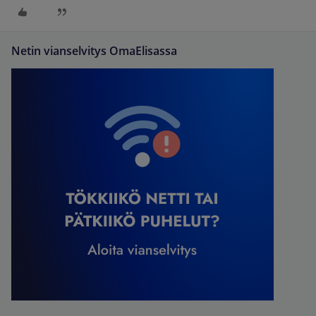
Netin vianselvitys OmaElisassa