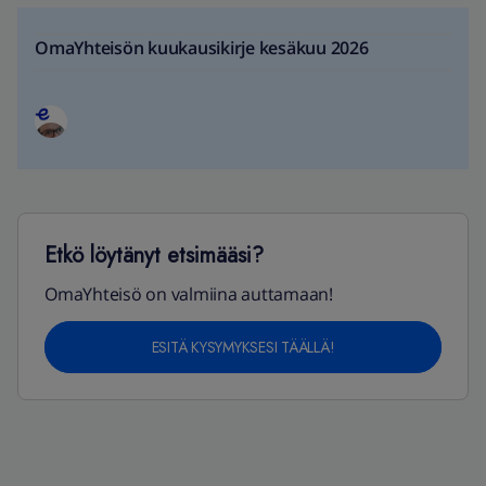
OmaYhteisön kuukausikirje kesäkuu 2026
Etkö löytänyt etsimääsi?
OmaYhteisö on valmiina auttamaan!
ESITÄ KYSYMYKSESI TÄÄLLÄ!