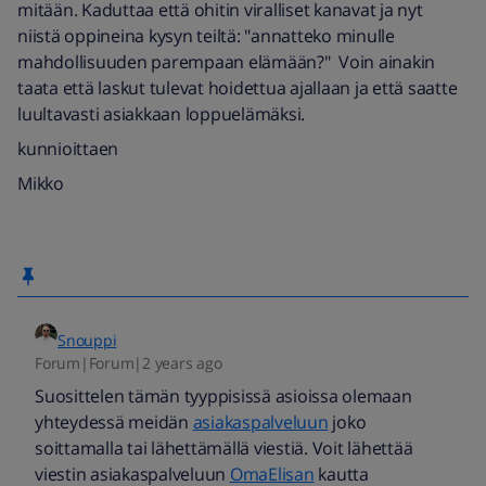
mitään. Kaduttaa että ohitin viralliset kanavat ja nyt
niistä oppineina kysyn teiltä: "annatteko minulle
mahdollisuuden parempaan elämään?" Voin ainakin
taata että laskut tulevat hoidettua ajallaan ja että saatte
luultavasti asiakkaan loppuelämäksi.
kunnioittaen
Mikko
Snouppi
Forum|Forum|2 years ago
Suosittelen tämän tyyppisissä asioissa olemaan
yhteydessä meidän
asiakaspalveluun
joko
soittamalla tai lähettämällä viestiä. Voit lähettää
viestin asiakaspalveluun
OmaElisan
kautta