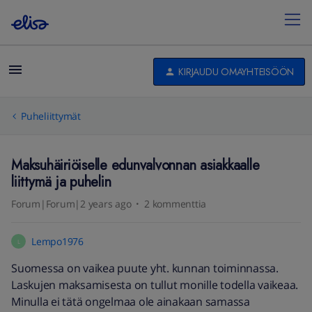
KIRJAUDU OMAYHTEISÖÖN
Puheliittymät
Maksuhäiriöiselle edunvalvonnan asiakkaalle
liittymä ja puhelin
Forum|Forum|2 years ago
2 kommenttia
Lempo1976
L
Suomessa on vaikea puute yht. kunnan toiminnassa.
Laskujen maksamisesta on tullut monille todella vaikeaa.
Minulla ei tätä ongelmaa ole ainakaan samassa