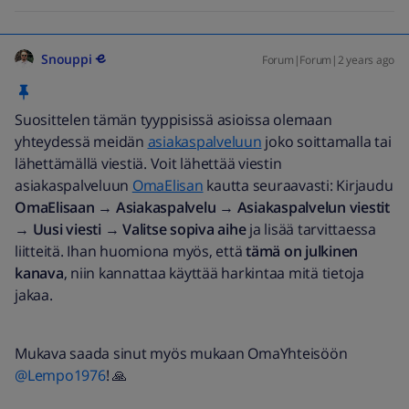
Snouppi
Forum|Forum|2 years ago
Suosittelen tämän tyyppisissä asioissa olemaan
yhteydessä meidän
asiakaspalveluun
joko soittamalla tai
lähettämällä viestiä. Voit lähettää viestin
asiakaspalveluun
OmaElisan
kautta seuraavasti: Kirjaudu
OmaElisaan
→
Asiakaspalvelu
→
Asiakaspalvelun
viestit
→
Uusi viesti
→
Valitse sopiva aihe
ja lisää tarvittaessa
liitteitä. Ihan huomiona myös, että
tämä on julkinen
kanava
, niin kannattaa käyttää harkintaa mitä tietoja
jakaa.
Mukava saada sinut myös mukaan OmaYhteisöön
@Lempo1976
! 🙏