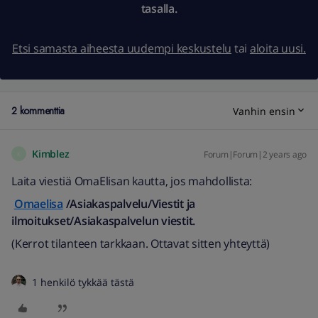
tasalla.
Etsi samasta aiheesta uudempi keskustelu
tai
aloita uusi.
2 kommenttia
Vanhin ensin
Kimblez
Forum|Forum|2 years ago
K
Laita viestiä OmaElisan kautta, jos mahdollista:
Omaelisa
/Asiakaspalvelu/Viestit ja
ilmoitukset/Asiakaspalvelun viestit.
(Kerrot tilanteen tarkkaan. Ottavat sitten yhteyttä)
1 henkilö tykkää tästä