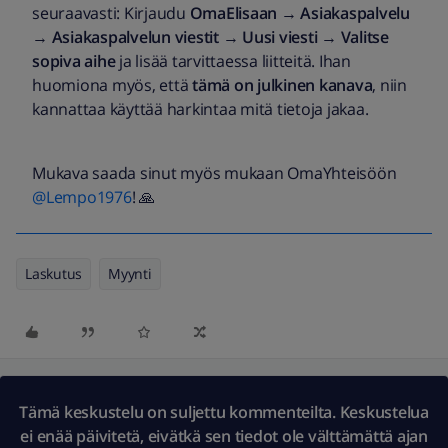
seuraavasti: Kirjaudu
OmaElisaan
→
Asiakaspalvelu
→
Asiakaspalvelun
viestit
→
Uusi viesti
→
Valitse
sopiva aihe
ja lisää tarvittaessa liitteitä. Ihan
huomiona myös, että
tämä on julkinen kanava
, niin
kannattaa käyttää harkintaa mitä tietoja jakaa.
Mukava saada sinut myös mukaan OmaYhteisöön
@Lempo1976
! 🙏
Laskutus
Myynti
Tämä keskustelu on suljettu kommenteilta. Keskustelua
ei enää päivitetä, eivätkä sen tiedot ole välttämättä ajan