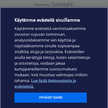
OmaYhteisö-käyttöehdot
Accessibility statement
Käytämme evästeitä sivuillamme
Käytämme evästeitä varmistaaksemme
sivuston sujuvan toiminnan,
Laitteet & liittymät
analysoidaksemme sen käyttöä ja
näyttääksemme sinulle sopivampaa
sisältöä, etuja ja tarjouksia. Evästeiden
Palvelut
avulla kerättyjä tietoja, kuten selaintietoja
ja ostotietoja, voidaan jakaa
Tuki
kumppaneillemme suostumuksesi
mukaan. Voit muuttaa valintojasi milloin
tahansa.
Lue lisää tietosuojasta ja
Ajankohtaista
evästeistä.
Elisa Oyj
HYVÄKSY KAIKKI