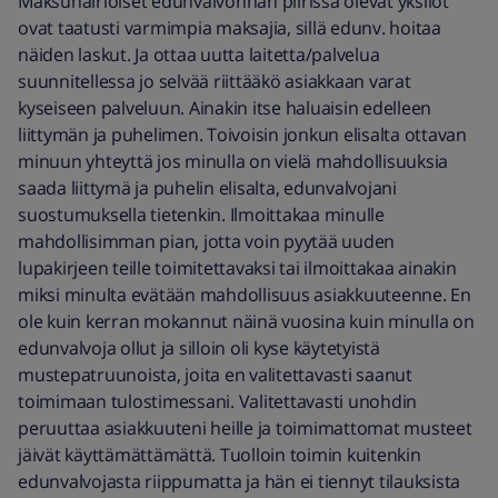
Maksuhäiriöiset edunvalvonnan piirissä olevat yksilöt
ovat taatusti varmimpia maksajia, sillä edunv. hoitaa
näiden laskut. Ja ottaa uutta laitetta/palvelua
suunnitellessa jo selvää riittääkö asiakkaan varat
kyseiseen palveluun. Ainakin itse haluaisin edelleen
liittymän ja puhelimen. Toivoisin jonkun elisalta ottavan
minuun yhteyttä jos minulla on vielä mahdollisuuksia
saada liittymä ja puhelin elisalta, edunvalvojani
suostumuksella tietenkin. Ilmoittakaa minulle
mahdollisimman pian, jotta voin pyytää uuden
lupakirjeen teille toimitettavaksi tai ilmoittakaa ainakin
miksi minulta evätään mahdollisuus asiakkuuteenne. En
ole kuin kerran mokannut näinä vuosina kuin minulla on
edunvalvoja ollut ja silloin oli kyse käytetyistä
mustepatruunoista, joita en valitettavasti saanut
toimimaan tulostimessani. Valitettavasti unohdin
peruuttaa asiakkuuteni heille ja toimimattomat musteet
jäivät käyttämättämättä. Tuolloin toimin kuitenkin
edunvalvojasta riippumatta ja hän ei tiennyt tilauksista