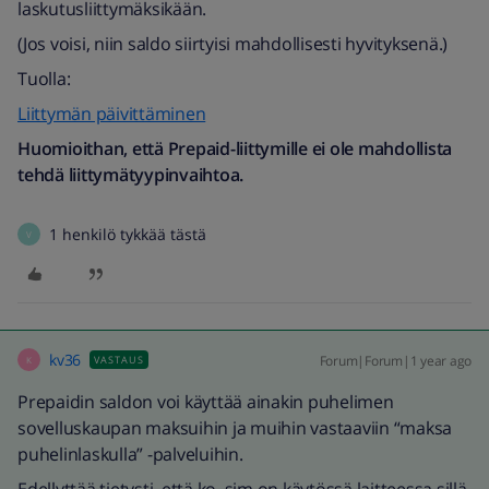
laskutusliittymäksikään.
(Jos voisi, niin saldo siirtyisi mahdollisesti hyvityksenä.)
Tuolla:
Liittymän päivittäminen
Huomioithan, että Prepaid-liittymille ei ole mahdollista
tehdä liittymätyypinvaihtoa.
1 henkilö tykkää tästä
V
kv36
Forum|Forum|1 year ago
VASTAUS
K
Prepaidin saldon voi käyttää ainakin puhelimen
sovelluskaupan maksuihin ja muihin vastaaviin “maksa
puhelinlaskulla” -palveluihin.