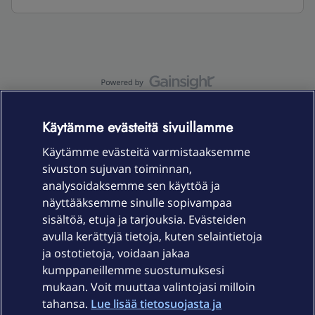
OmaYhteisö-käyttöehdot
Accessibility statement
Käytämme evästeitä sivuillamme
Käytämme evästeitä varmistaaksemme
sivuston sujuvan toiminnan,
Laitteet & liittymät
analysoidaksemme sen käyttöä ja
näyttääksemme sinulle sopivampaa
sisältöä, etuja ja tarjouksia. Evästeiden
Palvelut
avulla kerättyjä tietoja, kuten selaintietoja
ja ostotietoja, voidaan jakaa
Tuki
kumppaneillemme suostumuksesi
mukaan. Voit muuttaa valintojasi milloin
tahansa.
Lue lisää tietosuojasta ja
Ajankohtaista