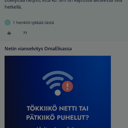
Edellyttää tietysti, että ko. sim on käytössä laitteessa sillä
hetkellä.
1 henkilö tykkää tästä
V
Netin vianselvitys OmaElisassa