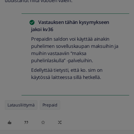
uudistanut niitä vuoden välein.
Vastauksen tähän kysymykseen
jakoi
kv36
Prepaidin saldon voi käyttää ainakin
puhelimen sovelluskaupan maksuihin ja
muihin vastaaviin “maksa
puhelinlaskulla” -palveluihin.
Edellyttää tietysti, että ko. sim on
käytössä laitteessa sillä hetkellä.
Latausliittymä
Prepaid