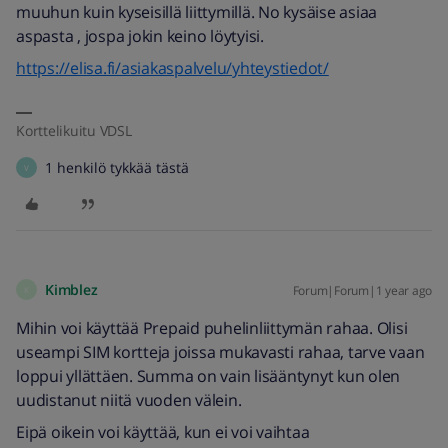
muuhun kuin kyseisillä liittymillä. No kysäise asiaa
aspasta , jospa jokin keino löytyisi.
https://elisa.fi/asiakaspalvelu/yhteystiedot/
Korttelikuitu VDSL
1 henkilö tykkää tästä
V
Kimblez
Forum|Forum|1 year ago
K
Mihin voi käyttää Prepaid puhelinliittymän rahaa. Olisi
useampi SIM kortteja joissa mukavasti rahaa, tarve vaan
loppui yllättäen. Summa on vain lisääntynyt kun olen
uudistanut niitä vuoden välein.
Eipä oikein voi käyttää, kun ei voi vaihtaa