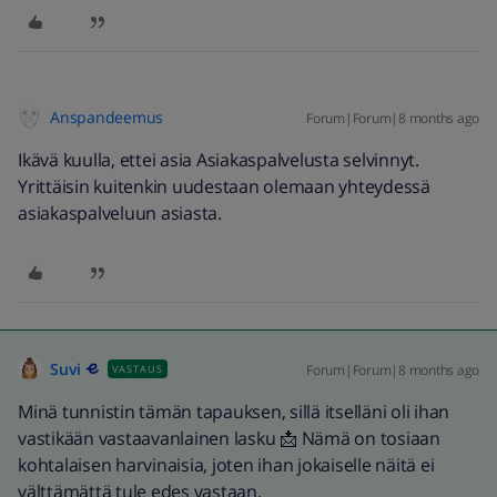
Anspandeemus
Forum|Forum|8 months ago
Ikävä kuulla, ettei asia Asiakaspalvelusta selvinnyt.
Yrittäisin kuitenkin uudestaan olemaan yhteydessä
asiakaspalveluun asiasta.
Suvi
Forum|Forum|8 months ago
VASTAUS
Minä tunnistin tämän tapauksen, sillä itselläni oli ihan
vastikään vastaavanlainen lasku 📩 Nämä on tosiaan
kohtalaisen harvinaisia, joten ihan jokaiselle näitä ei
välttämättä tule edes vastaan.