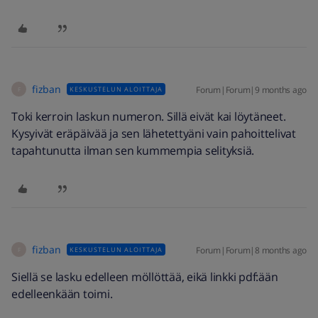
fizban
Forum|Forum|9 months ago
KESKUSTELUN ALOITTAJA
F
Toki kerroin laskun numeron. Sillä eivät kai löytäneet.
Kysyivät eräpäivää ja sen lähetettyäni vain pahoittelivat
tapahtunutta ilman sen kummempia selityksiä.
fizban
Forum|Forum|8 months ago
KESKUSTELUN ALOITTAJA
F
Siellä se lasku edelleen möllöttää, eikä linkki pdf:ään
edelleenkään toimi.