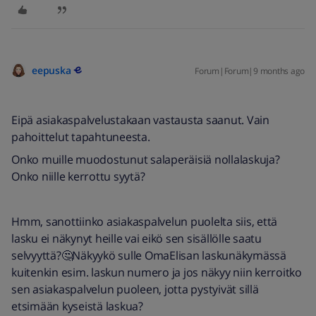
eepuska
Forum|Forum|9 months ago
Eipä asiakaspalvelustakaan vastausta saanut. Vain
pahoittelut tapahtuneesta.
Onko muille muodostunut salaperäisiä nollalaskuja?
Onko niille kerrottu syytä?
Hmm, sanottiinko asiakaspalvelun puolelta siis, että
lasku ei näkynyt heille vai eikö sen sisällölle saatu
selvyyttä?🤔Näkyykö sulle OmaElisan laskunäkymässä
kuitenkin esim. laskun numero ja jos näkyy niin kerroitko
sen asiakaspalvelun puoleen, jotta pystyivät sillä
etsimään kyseistä laskua?