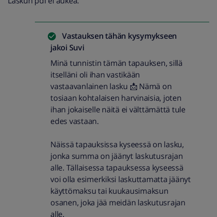
Laskun pdf ei aukea.
Vastauksen tähän kysymykseen
jakoi
Suvi
Minä tunnistin tämän tapauksen, sillä
itselläni oli ihan vastikään
vastaavanlainen lasku 📩 Nämä on
tosiaan kohtalaisen harvinaisia, joten
ihan jokaiselle näitä ei välttämättä tule
edes vastaan.
Näissä tapauksissa kyseessä on lasku,
jonka summa on jäänyt laskutusrajan
alle. Tällaisessa tapauksessa kyseessä
voi olla esimerkiksi laskuttamatta jäänyt
käyttömaksu tai kuukausimaksun
osanen, joka jää meidän laskutusrajan
alle.