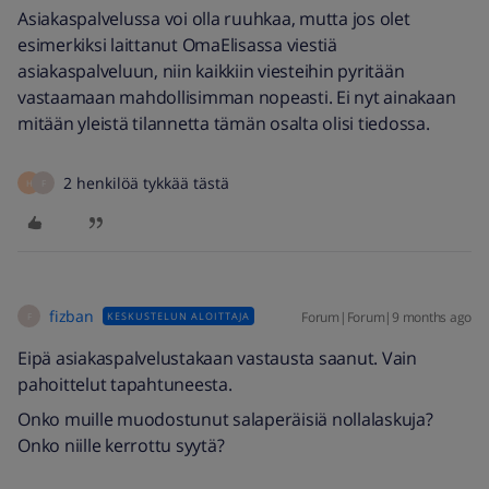
Asiakaspalvelussa voi olla ruuhkaa, mutta jos olet
esimerkiksi laittanut OmaElisassa viestiä
asiakaspalveluun, niin kaikkiin viesteihin pyritään
vastaamaan mahdollisimman nopeasti. Ei nyt ainakaan
mitään yleistä tilannetta tämän osalta olisi tiedossa.
2 henkilöä tykkää tästä
H
F
fizban
Forum|Forum|9 months ago
KESKUSTELUN ALOITTAJA
F
Eipä asiakaspalvelustakaan vastausta saanut. Vain
pahoittelut tapahtuneesta.
Onko muille muodostunut salaperäisiä nollalaskuja?
Onko niille kerrottu syytä?