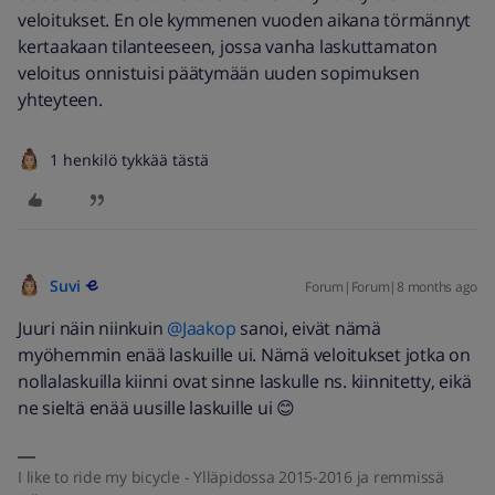
veloitukset. En ole kymmenen vuoden aikana törmännyt
kertaakaan tilanteeseen, jossa vanha laskuttamaton
veloitus onnistuisi päätymään uuden sopimuksen
yhteyteen.
1 henkilö tykkää tästä
Suvi
Forum|Forum|8 months ago
Juuri näin niinkuin ​
@Jaakop
sanoi, eivät nämä
myöhemmin enää laskuille ui. Nämä veloitukset jotka on
nollalaskuilla kiinni ovat sinne laskulle ns. kiinnitetty, eikä
ne sieltä enää uusille laskuille ui 😊
I like to ride my bicycle - Ylläpidossa 2015-2016 ja remmissä