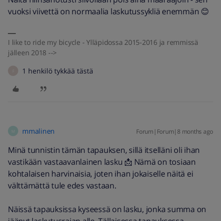
vuoksi viivettä on normaalia laskutussykliä enemmän 😊
I like to ride my bicycle - Ylläpidossa 2015-2016 ja remmissä
jälleen 2018 -->
1 henkilö tykkää tästä
F
mmalinen
Forum|Forum|8 months ago
M
Minä tunnistin tämän tapauksen, sillä itselläni oli ihan
vastikään vastaavanlainen lasku 📩 Nämä on tosiaan
kohtalaisen harvinaisia, joten ihan jokaiselle näitä ei
välttämättä tule edes vastaan.
Näissä tapauksissa kyseessä on lasku, jonka summa on