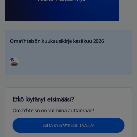
OmaYhteisön kuukausikirje kesäkuu 2026
Etkö löytänyt etsimääsi?
OmaYhteisö on valmiina auttamaan!
ESITÄ KYSYMYKSESI TÄÄLLÄ!