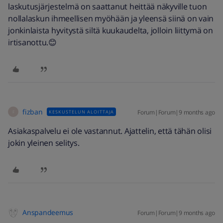
laskutusjärjestelmä on saattanut heittää näkyville tuon
nollalaskun ihmeellisen myöhään ja yleensä siinä on vain
jonkinlaista hyvitystä siltä kuukaudelta, jolloin liittymä on
irtisanottu.😊
fizban
Forum|Forum|9 months ago
KESKUSTELUN ALOITTAJA
F
Asiakaspalvelu ei ole vastannut. Ajattelin, että tähän olisi
jokin yleinen selitys.
Anspandeemus
Forum|Forum|9 months ago