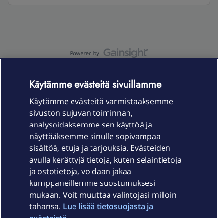
OmaYhteisö-käyttöehdot
Accessibility statement
Käytämme evästeitä sivuillamme
Käytämme evästeitä varmistaaksemme
sivuston sujuvan toiminnan,
Laitteet & liittymät
analysoidaksemme sen käyttöä ja
näyttääksemme sinulle sopivampaa
sisältöä, etuja ja tarjouksia. Evästeiden
Palvelut
avulla kerättyjä tietoja, kuten selaintietoja
ja ostotietoja, voidaan jakaa
Tuki
kumppaneillemme suostumuksesi
mukaan. Voit muuttaa valintojasi milloin
tahansa.
Lue lisää tietosuojasta ja
Ajankohtaista