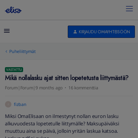
KIRJAUDU OMAYHTEISÖÖN
Puheliittymät
VASTATTU
Mikä nollalasku ajat sitten lopetetusta liittymästä?
Forum|Forum|9 months ago
16 kommenttia
fizban
F
Miksi OmaElisaan on ilmestynyt nollan euron lasku
alkuvuodesta lopetetulle liittymälle? Maksupäiväksi
muuttuu aina se päivä, jolloin yritän laskua katsoa.