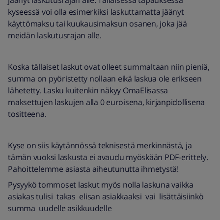
jäänyt laskutusrajan alle. Tällaisessa tapauksessa
kyseessä voi olla esimerkiksi laskuttamatta jäänyt
käyttömaksu tai kuukausimaksun osanen, joka jää
meidän laskutusrajan alle.
Koska tällaiset laskut ovat olleet summaltaan niin pieniä,
summa on pyöristetty nollaan eikä laskua ole erikseen
lähetetty. Lasku kuitenkin näkyy OmaElisassa
maksettujen laskujen alla 0 euroisena, kirjanpidollisena
tositteena.
Kyse on siis käytännössä teknisestä merkinnästä, ja
tämän vuoksi laskusta ei avaudu myöskään PDF-erittely.
Pahoittelemme asiasta aiheutunutta ihmetystä!
Pysyykö tommoset laskut myös nolla laskuna vaikka
asiakas tulisi takas elisan asiakkaaksi vai lisättäisiinkö
summa uudelle asikkuudelle