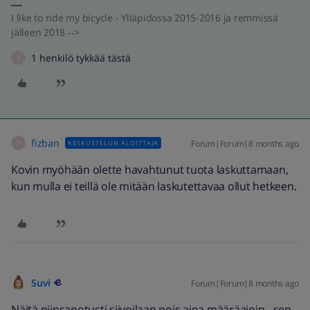
I like to ride my bicycle - Ylläpidossa 2015-2016 ja remmissä
jälleen 2018 -->
1 henkilö tykkää tästä
F
fizban
Forum|Forum|8 months ago
KESKUSTELUN ALOITTAJA
F
Kovin myöhään olette havahtunut tuota laskuttamaan,
kun mulla ei teillä ole mitään laskutettavaa ollut hetkeen.
Suvi
Forum|Forum|8 months ago
Näitä niinsanotusti siivoilaan pois aina määräajoin - sen