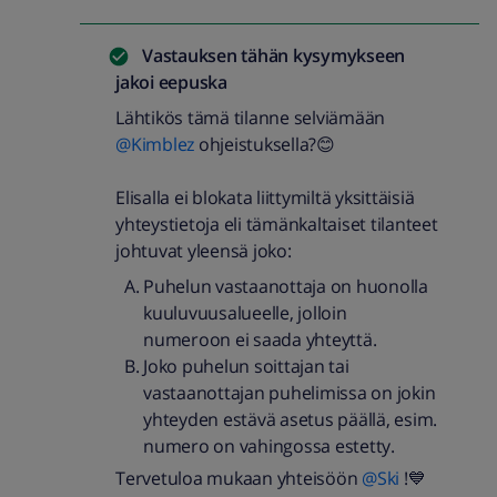
Vastauksen tähän kysymykseen
jakoi
eepuska
Lähtikös tämä tilanne selviämään ​
@Kimblez
ohjeistuksella?😊
Elisalla ei blokata liittymiltä yksittäisiä
yhteystietoja eli tämänkaltaiset tilanteet
johtuvat yleensä joko:
Puhelun vastaanottaja on huonolla
kuuluvuusalueelle, jolloin
numeroon ei saada yhteyttä.
Joko puhelun soittajan tai
vastaanottajan puhelimissa on jokin
yhteyden estävä asetus päällä, esim.
numero on vahingossa estetty.
Tervetuloa mukaan yhteisöön ​
@Ski
!💙