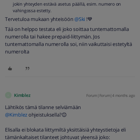
jokin yhteyden estävä asetus päällä, esim. numero on
vahingossa estetty.
Tervetuloa mukaan yhteisöön ​
@Ski
!💙
Tää on helppo testata eli joko soittaa tuntemattomalla
numerolla tai hakee prepaid-liittymän. Jos
tuntemattomalla numerolla soi, niin vaikuttaisi estetyltä
numerolta
Kimblez
Forum|Forum|4 months ago
K
Lähtikös tämä tilanne selviämään ​
@Kimblez
ohjeistuksella?😊
Elisalla ei blokata liittymiltä yksittäisiä yhteystietoja eli
tämänkaltaiset tilanteet johtuvat yleensä joko: