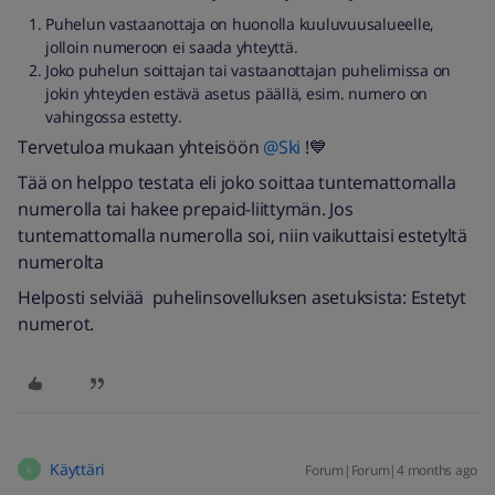
Puhelun vastaanottaja on huonolla kuuluvuusalueelle,
jolloin numeroon ei saada yhteyttä.
Joko puhelun soittajan tai vastaanottajan puhelimissa on
jokin yhteyden estävä asetus päällä, esim. numero on
vahingossa estetty.
Tervetuloa mukaan yhteisöön ​
@Ski
!💙
Tää on helppo testata eli joko soittaa tuntemattomalla
numerolla tai hakee prepaid-liittymän. Jos
tuntemattomalla numerolla soi, niin vaikuttaisi estetyltä
numerolta
Helposti selviää puhelinsovelluksen asetuksista: Estetyt
numerot.
Käyttäri
Forum|Forum|4 months ago
K