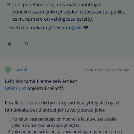
Joko puhelun soittajan tai vastaanottajan
puhelimissa on jokin yhteyden estävä asetus päällä,
esim. numero on vahingossa estetty.
Tervetuloa mukaan yhteisöön ​
@Ski
!💙
starfall
Forum|Forum|4 months ago
S
Lähtikös tämä tilanne selviämään ​
@Kimblez
ohjeistuksella?😊
Elisalla ei blokata liittymiltä yksittäisiä yhteystietoja eli
tämänkaltaiset tilanteet johtuvat yleensä joko:
Puhelun vastaanottaja on huonolla kuuluvuusalueelle,
jolloin numeroon ei saada yhteyttä.
Joko puhelun soittajan tai vastaanottajan puhelimissa on