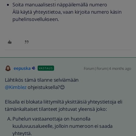
Soita manuaalisesti näppäilemällä numero
Älä käytä yhteystietoa, vaan kirjoita numero käsin
puhelinsovellukseen.
eepuska
Forum|Forum|4 months ago
VASTAUS
Lähtikös tämä tilanne selviämään ​
@Kimblez
ohjeistuksella?😊
Elisalla ei blokata liittymiltä yksittäisiä yhteystietoja eli
tämänkaltaiset tilanteet johtuvat yleensä joko:
Puhelun vastaanottaja on huonolla
kuuluvuusalueelle, jolloin numeroon ei saada
yhteyttä.