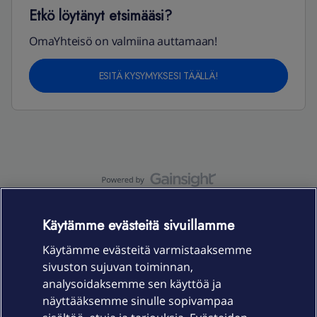
Etkö löytänyt etsimääsi?
OmaYhteisö on valmiina auttamaan!
ESITÄ KYSYMYKSESI TÄÄLLÄ!
OmaYhteisö-käyttöehdot
Accessibility statement
Käytämme evästeitä sivuillamme
Käytämme evästeitä varmistaaksemme
sivuston sujuvan toiminnan,
Laitteet & liittymät
analysoidaksemme sen käyttöä ja
näyttääksemme sinulle sopivampaa