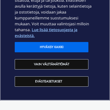
sisältöä, etuja ja tarjouksia. Evästeiden
Palvelut
avulla kerättyjä tietoja, kuten selaintietoja
ja ostotietoja, voidaan jakaa
Tuki
kumppaneillemme suostumuksesi
mukaan. Voit muuttaa valintojasi milloin
tahansa.
Lue lisää tietosuojasta ja
Ajankohtaista
evästeistä.
Elisa Oyj
HYVÄKSY KAIKKI
In English
VAIN VÄLTTÄMÄTTÖMÄT
På Svenska
EVÄSTEASETUKSET
Sopimusehdot
Tietosuoja
Saavutettavuus
Evästeasetukset
Tekijänoikeudet © 2026 Elisa Oyj.