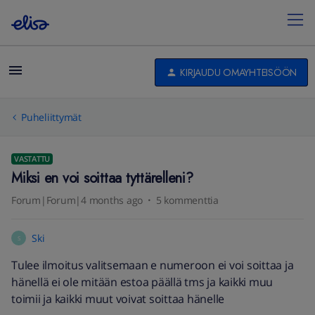
KIRJAUDU OMAYHTEISÖÖN
Puheliittymät
VASTATTU
Miksi en voi soittaa tyttärelleni?
Forum|Forum|4 months ago
5 kommenttia
Ski
S
Tulee ilmoitus valitsemaan e numeroon ei voi soittaa ja
hänellä ei ole mitään estoa päällä tms ja kaikki muu
toimii ja kaikki muut voivat soittaa hänelle