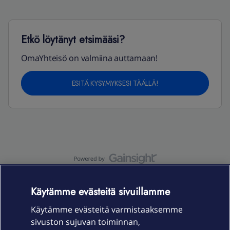
Etkö löytänyt etsimääsi?
OmaYhteisö on valmiina auttamaan!
ESITÄ KYSYMYKSESI TÄÄLLÄ!
OmaYhteisö-käyttöehdot
Accessibility statement
Käytämme evästeitä sivuillamme
Käytämme evästeitä varmistaaksemme
sivuston sujuvan toiminnan,