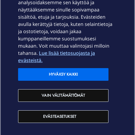
Laitteet & liittymät
analysoidaksemme sen käyttöä ja
näyttääksemme sinulle sopivampaa
sisältöä, etuja ja tarjouksia. Evästeiden
Palvelut
avulla kerättyjä tietoja, kuten selaintietoja
ja ostotietoja, voidaan jakaa
Tuki
kumppaneillemme suostumuksesi
mukaan. Voit muuttaa valintojasi milloin
tahansa.
Lue lisää tietosuojasta ja
Ajankohtaista
evästeistä.
Elisa Oyj
HYVÄKSY KAIKKI
In English
VAIN VÄLTTÄMÄTTÖMÄT
På Svenska
EVÄSTEASETUKSET
Sopimusehdot
Tietosuoja
Saavutettavuus
Evästeasetukset
Tekijänoikeudet © 2026 Elisa Oyj.