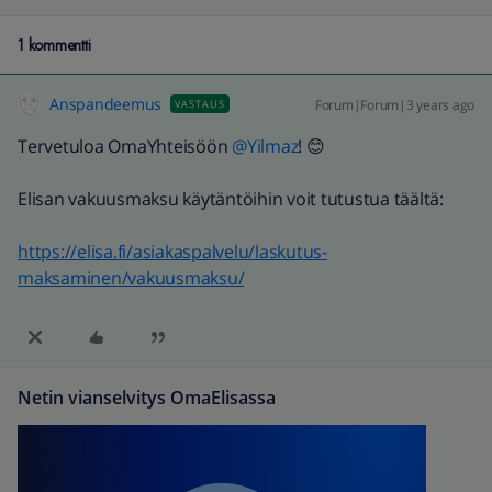
1 kommentti
Anspandeemus
Forum|Forum|3 years ago
VASTAUS
Tervetuloa OmaYhteisöön
@Yilmaz
! 😊
Elisan vakuusmaksu käytäntöihin voit tutustua täältä:
https://elisa.fi/asiakaspalvelu/laskutus-
maksaminen/vakuusmaksu/
Netin vianselvitys OmaElisassa