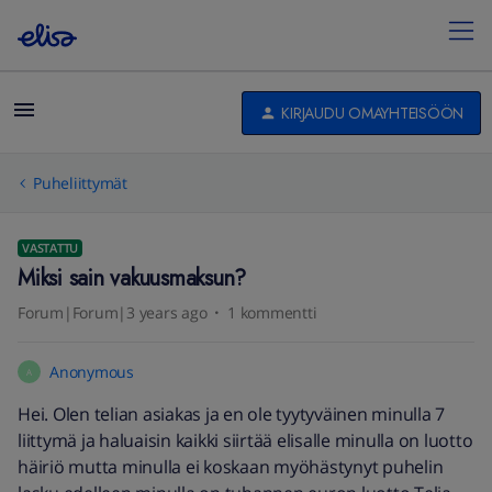
KIRJAUDU OMAYHTEISÖÖN
Puheliittymät
VASTATTU
Miksi sain vakuusmaksun?
Forum|Forum|3 years ago
1 kommentti
Anonymous
A
Hei. Olen telian asiakas ja en ole tyytyväinen minulla 7
liittymä ja haluaisin kaikki siirtää elisalle minulla on luotto
häiriö mutta minulla ei koskaan myöhästynyt puhelin