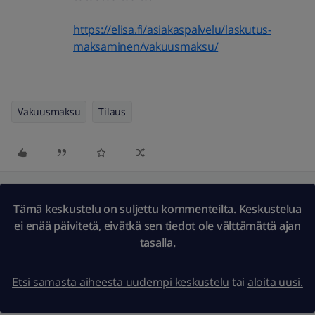
https://elisa.fi/asiakaspalvelu/laskutus-
maksaminen/vakuusmaksu/
Vakuusmaksu
Tilaus
Tämä keskustelu on suljettu kommenteilta. Keskustelua
ei enää päivitetä, eivätkä sen tiedot ole välttämättä ajan
tasalla.
Etsi samasta aiheesta uudempi keskustelu
tai
aloita uusi.