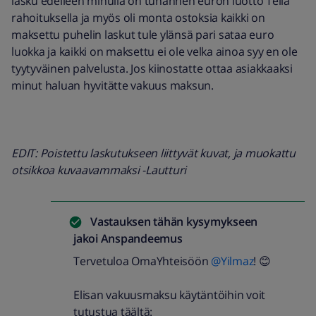
lasku edelleen minulla on tuhannen euron luotto Telia
rahoituksella ja myös oli monta ostoksia kaikki on
maksettu puhelin laskut tule ylänsä pari sataa euro
luokka ja kaikki on maksettu ei ole velka ainoa syy en ole
tyytyväinen palvelusta. Jos kiinostatte ottaa asiakkaaksi
minut haluan hyvitätte vakuus maksun.
EDIT: Poistettu laskutukseen liittyvät kuvat, ja muokattu
otsikkoa kuvaavammaksi -Lautturi
Vastauksen tähän kysymykseen
jakoi
Anspandeemus
Tervetuloa OmaYhteisöön
@Yilmaz
! 😊
Elisan vakuusmaksu käytäntöihin voit
tutustua täältä: