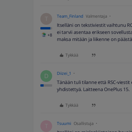
Team_Finland
Valmentaja
T
Itselläni on tekstiviestit vaihtunu
ei tarvii asentaa erikseen sovellust
+8
maksa mitään ja liikenne on päästä
Tykkää
Diizei_1
D
Tänään tuli tilanne että RSC-viestit
yhdistettyä. Laitteena OnePlus 15.
Tykkää
Tsuumi
Osallistuja
T