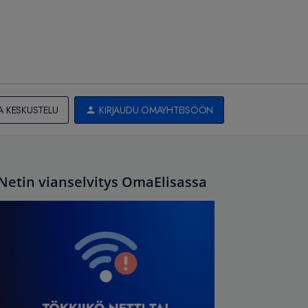
A KESKUSTELU
KIRJAUDU OMAYHTEISÖÖN
Netin vianselvitys OmaElisassa