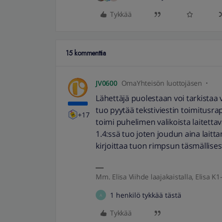
Tykkää
15 kommenttia
JV0600
OmaYhteisön luottojäsen
Lähettäjä puolestaan voi tarkistaa v
tuo pyytää tekstiviestin toimitusrap
+17
toimi puhelimen valikoista laitettav
1.4:ssä tuo joten joudun aina laitt
kirjoittaa tuon rimpsun täsmällisesti o
Mm. Elisa Viihde laajakaistalla, Elisa K1-
1 henkilö tykkää tästä
A
Tykkää