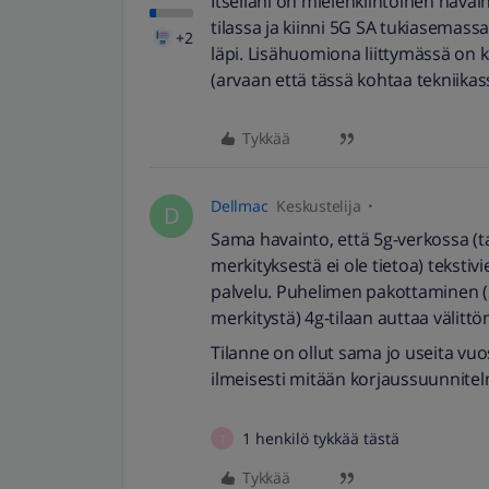
Itselläni on mielenkiintoinen havaint
tilassa ja kiinni 5G SA tukiasemassa
+2
läpi. Lisähuomiona liittymässä on
(arvaan että tässä kohtaa tekniika
Tykkää
Dellmac
Keskustelija
D
Sama havainto, että 5g-verkossa (
merkityksestä ei ole tietoa) tekstivi
palvelu. Puhelimen pakottaminen (S
merkitystä) 4g-tilaan auttaa välittö
Tilanne on ollut sama jo useita vuosi
ilmeisesti mitään korjaussuunnitel
1 henkilö tykkää tästä
T
Tykkää