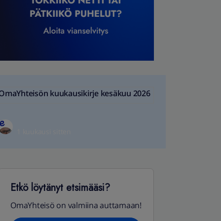
OmaYhteisön kuukausikirje kesäkuu 2026
1 kuukausi sitten
Etkö löytänyt etsimääsi?
OmaYhteisö on valmiina auttamaan!