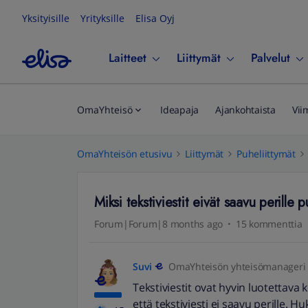
Yksityisille
Yrityksille
Elisa Oyj
Laitteet
Liittymät
Palvelut
OmaYhteisö
Ideapaja
Ajankohtaista
Vii
OmaYhteisön etusivu
Liittymät
Puheliittymät
Miksi tekstiviestit eivät saavu perille
Forum|Forum|8 months ago
15 kommenttia
Suvi
OmaYhteisön yhteisömanageri
Tekstiviestit ovat hyvin luotettava k
että tekstiviesti ei saavu perille. H