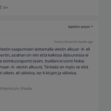
Jaa
Vanhin ensin
Forum|Forum|8 months ago
iestin saapumisen laittamalla viestin alkuun -K- eli
ortin, asiahan on niin että kaikissa älyluureissa ei
a toimitusraportti (esim. itselläni ei toimi Nokia
amaan -K- viestin alkuun). Tärkeää on myös se että
ikein, eli väliviiva, iso K-kirjain ja väliviiva.
liittymiä ym. Elisalta