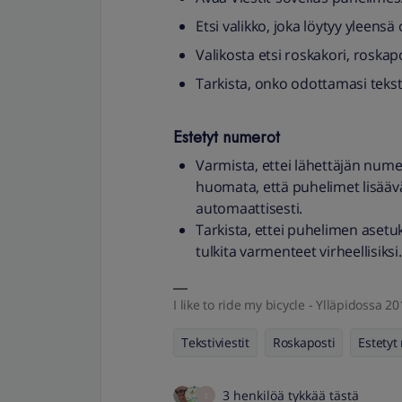
Etsi valikko, joka löytyy yleensä
Valikosta etsi roskakori, roskapo
Tarkista, onko odottamasi tekstiv
Estetyt numerot
Varmista, ettei lähettäjän nume
huomata, että puhelimet lisää
automaattisesti.
Tarkista, ettei puhelimen asetuk
tulkita varmenteet virheellisiksi.
I like to ride my bicycle - Ylläpidossa 
Tekstiviestit
Roskaposti
Estetyt
3 henkilöä tykkää tästä
E