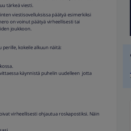
u tärkeä viesti.
linten viestisovelluksissa päätyä esimerkiksi
ro on voinut päätyä virheellisesti tai
iden joukkoon.
 perille, kokeile alkuun näitä:
rkossa.
rvittaessa käynnistä puhelin uudelleen jotta
voivat virheellisesti ohjautua roskapostiksi. Näin
sasi.