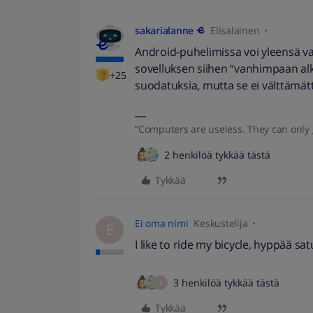
sakarialanne
Elisalainen
Android-puhelimissa voi yleensä vai
sovelluksen siihen “vanhimpaan alk
+25
suodatuksia, mutta se ei välttämätt
“Computers are useless. They can only 
2 henkilöä tykkää tästä
Tykkää
Ei oma nimi
Keskustelija
E
I like to ride my bicycle, hyppää sat
3 henkilöä tykkää tästä
E
Tykkää