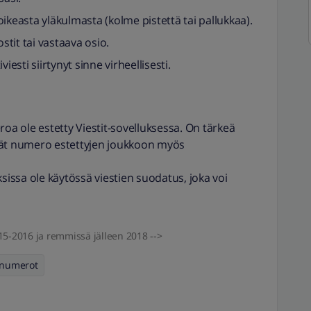
 oikeasta yläkulmasta (kolme pistettä tai pallukkaa).
stit tai vastaava osio.
iesti siirtynyt sinne virheellisesti.
roa ole estetty Viestit-sovelluksessa. On tärkeä
vät numero estettyjen joukkoon myös
sissa ole käytössä viestien suodatus, joka voi
2015-2016 ja remmissä jälleen 2018 -->
 numerot