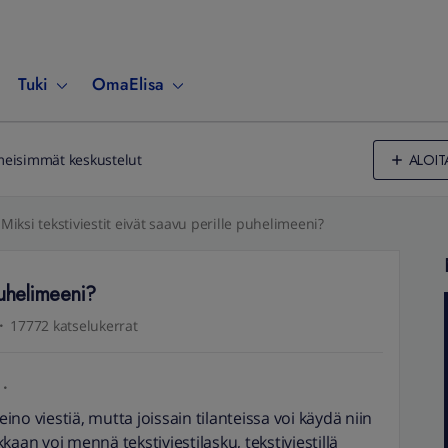
Tuki
OmaElisa
ALOIT
meisimmät keskustelut
Miksi tekstiviestit eivät saavu perille puhelimeeni?
 puhelimeeni?
17772 katselukerrat
eino viestiä, mutta joissain tilanteissa voi käydä niin
ukkaan voi mennä tekstiviestilasku, tekstiviestillä