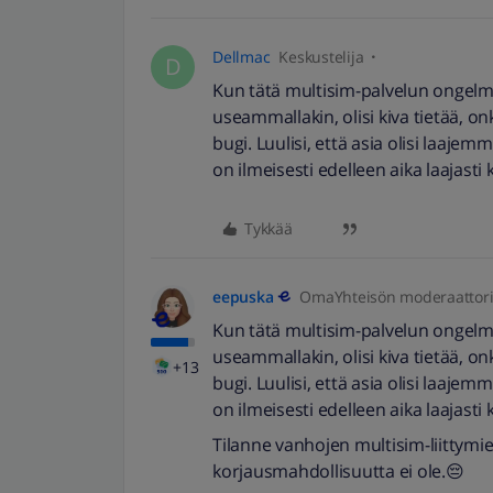
Dellmac
Keskustelija
D
Kun tätä multisim-palvelun ongelma
useammallakin, olisi kiva tietää, o
bugi. Luulisi, että asia olisi laaje
on ilmeisesti edelleen aika laajasti
Tykkää
eepuska
OmaYhteisön moderaattor
Kun tätä multisim-palvelun ongelma
useammallakin, olisi kiva tietää, o
+13
bugi. Luulisi, että asia olisi laaje
on ilmeisesti edelleen aika laajasti
Tilanne vanhojen multisim-liittymien
korjausmahdollisuutta ei ole.😔