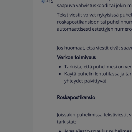
+15
saapuva vahvistuskoodi tai jokin mu
Tekstiviestit voivat nykyisissä puhe
roskapostikansioon tai puhelinnume
automaattisesti estettyjen numero
Jos huomaat, että viestit eivät saavu
Verkon toimivuus
Tarkista, että puhelimesi on ve
Käytä puhelin lentotilassa ja ta
yhteydet päivittyvät.
Roskapostikansio
Joissakin puhelimissa tekstiviestit 
tarkistat:
Avaa Viestit-sovellus puhelimes