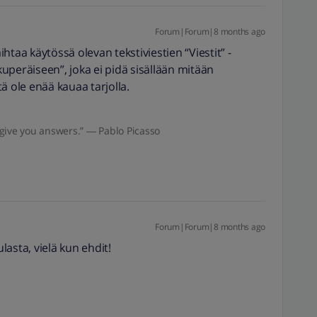
Forum|Forum|8 months ago
htaa käytössä olevan tekstiviestien “Viestit” -
uperäiseen”, joka ei pidä sisällään mitään
ä ole enää kauaa tarjolla.
give you answers.” ― Pablo Picasso
Forum|Forum|8 months ago
ulasta, vielä kun ehdit!