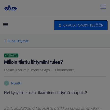
KIRJAUDU OMAYHTEISÖÖN
Puheliittymät
VASTATTU
Milloin tilattu liittymäni tulee?
Forum|Forum|5 months ago
1 kommentti
Nuutti
N
Hei kysyisin koska tilaaminen liittymä saapuisi?
EDIT: 26.2.2026 // Muokattu otsikkoa kuvaavammaksi. -