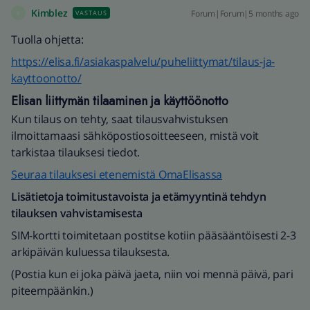
Kimblez
Forum|Forum|5 months ago
VASTAUS
K
Tuolla ohjetta:
https://elisa.fi/asiakaspalvelu/puheliittymat/tilaus-ja-
kayttoonotto/
Elisan liittymän tilaaminen ja käyttöönotto
Kun tilaus on tehty, saat tilausvahvistuksen
ilmoittamaasi sähköpostiosoitteeseen, mistä voit
tarkistaa tilauksesi tiedot.
Seuraa tilauksesi etenemistä OmaElisassa
Lisätietoja toimitustavoista ja etämyyntinä tehdyn
tilauksen vahvistamisesta
SIM-kortti toimitetaan postitse kotiin pääsääntöisesti 2-3
arkipäivän kuluessa tilauksesta.
(Postia kun ei joka päivä jaeta, niin voi mennä päivä, pari
piteempäänkin.)