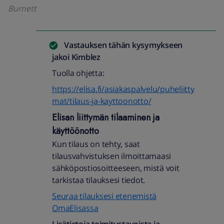
Burnett
Vastauksen tähän kysymykseen
jakoi
Kimblez
Tuolla ohjetta:
https://elisa.fi/asiakaspalvelu/puheliitty
mat/tilaus-ja-kayttoonotto/
Elisan liittymän tilaaminen ja
käyttöönotto
Kun tilaus on tehty, saat
tilausvahvistuksen ilmoittamaasi
sähköpostiosoitteeseen, mistä voit
tarkistaa tilauksesi tiedot.
Seuraa tilauksesi etenemistä
OmaElisassa