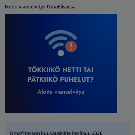
Netin vianselvitys OmaElisassa
OmaYhteisön kuukausikirje kesäkuu 2026