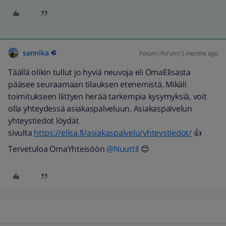
sannika
Forum|Forum|5 months ago
Täällä olikin tullut jo hyviä neuvoja eli OmaElisasta
pääsee seuraamaan tilauksen etenemistä. Mikäli
toimitukseen liittyen herää tarkempia kysymyksiä, voit
olla yhteydessä asiakaspalveluun. Asiakaspalvelun
yhteystiedot löydät
sivulta
https://elisa.fi/asiakaspalvelu/yhteystiedot/
👍
Tervetuloa OmaYhteisöön ​
@Nuutti
! 😊