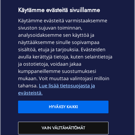
OmaYhteisö-käyttöehdot
Accessibility statement
Käytämme evästeitä sivuillamme
Käytämme evästeitä varmistaaksemme
sivuston sujuvan toiminnan,
Laitteet & liittymät
analysoidaksemme sen käyttöä ja
näyttääksemme sinulle sopivampaa
sisältöä, etuja ja tarjouksia. Evästeiden
Palvelut
avulla kerättyjä tietoja, kuten selaintietoja
ja ostotietoja, voidaan jakaa
Tuki
kumppaneillemme suostumuksesi
mukaan. Voit muuttaa valintojasi milloin
tahansa.
Lue lisää tietosuojasta ja
Ajankohtaista
evästeistä.
Elisa Oyj
HYVÄKSY KAIKKI
In English
VAIN VÄLTTÄMÄTTÖMÄT