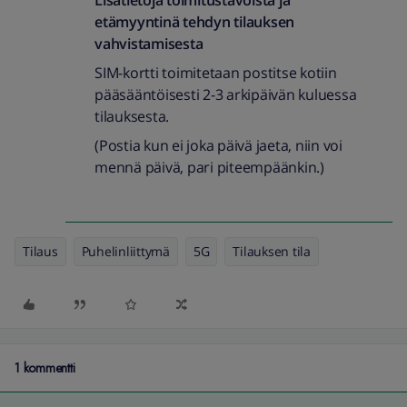
Lisätietoja toimitustavoista ja
etämyyntinä tehdyn tilauksen
vahvistamisesta
SIM-kortti toimitetaan postitse kotiin
pääsääntöisesti 2-3 arkipäivän kuluessa
tilauksesta.
(Postia kun ei joka päivä jaeta, niin voi
mennä päivä, pari piteempäänkin.)
Tilaus
Puhelinliittymä
5G
Tilauksen tila
1 kommentti