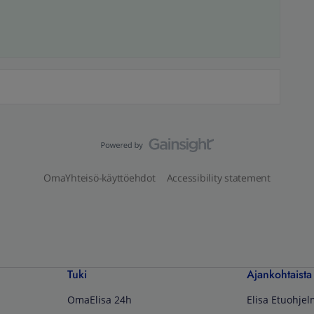
OmaYhteisö-käyttöehdot
Accessibility statement
Tuki
Ajankohtaista
OmaElisa 24h
Elisa Etuohje