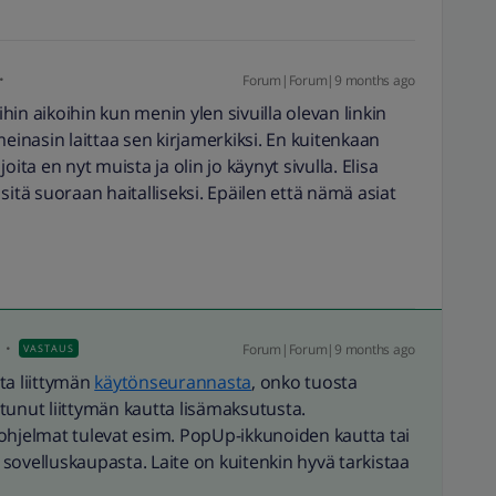
Forum|Forum|9 months ago
in aikoihin kun menin ylen sivuilla olevan linkin
meinasin laittaa sen kirjamerkiksi. En kuitenkaan
 joita en nyt muista ja olin jo käynyt sivulla. Elisa
sitä suoraan haitalliseksi. Epäilen että nämä asiat
Forum|Forum|9 months ago
VASTAUS
ta liittymän
käytönseurannasta
, onko tuosta
tunut liittymän kautta lisämaksutusta.
ohjelmat tulevat esim. PopUp-ikkunoiden kautta tai
sovelluskaupasta. Laite on kuitenkin hyvä tarkistaa