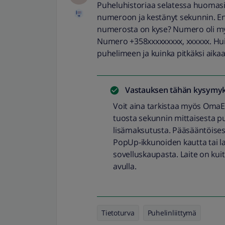
Puheluhistoriaa selatessa huomasin
numeroon ja kestänyt sekunnin. En o
numerosta on kyse? Numero oli myös
Numero +358xxxxxxxxx, xxxxxx. Huij
puhelimeen ja kuinka pitkäksi aikaa
Vastauksen tähän kysymyk
Voit aina tarkistaa myös OmaEl
tuosta sekunnin mittaisesta pu
lisämaksutusta. Pääsääntöisest
PopUp-ikkunoiden kautta tai l
sovelluskaupasta. Laite on kuit
avulla.
Tietoturva
Puhelinliittymä