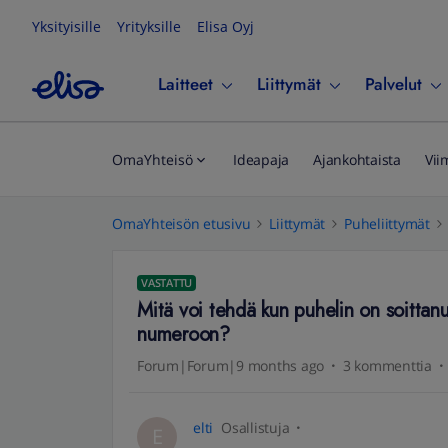
Yksityisille
Yrityksille
Elisa Oyj
Laitteet
Liittymät
Palvelut
OmaYhteisö
Ideapaja
Ajankohtaista
Vii
OmaYhteisön etusivu
Liittymät
Puheliittymät
VASTATTU
Mitä voi tehdä kun puhelin on soitta
numeroon?
Forum|Forum|9 months ago
3 kommenttia
elti
Osallistuja
E