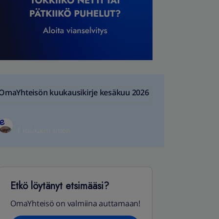
OmaYhteisön kuukausikirje kesäkuu 2026
1 kuukausi sitten
Etkö löytänyt etsimääsi?
OmaYhteisö on valmiina auttamaan!