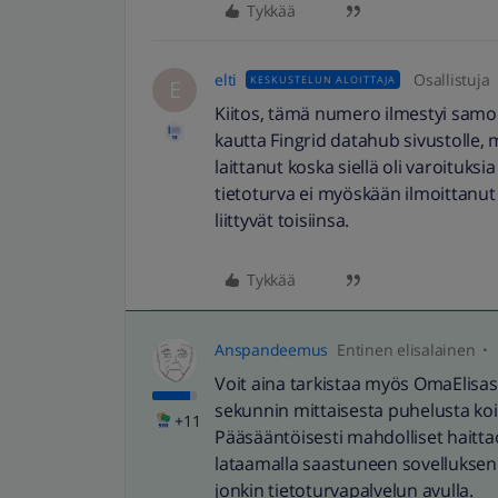
Tykkää
elti
Osallistuja
KESKUSTELUN ALOITTAJA
E
Kiitos, tämä numero ilmestyi samoih
kautta Fingrid datahub sivustolle, 
laittanut koska siellä oli varoituksia
tietoturva ei myöskään ilmoittanut 
liittyvät toisiinsa.
Tykkää
Anspandeemus
Entinen elisalainen
Voit aina tarkistaa myös OmaElisas
sekunnin mittaisesta puhelusta koi
+11
Pääsääntöisesti mahdolliset haitta
lataamalla saastuneen sovelluksen 
jonkin tietoturvapalvelun avulla.