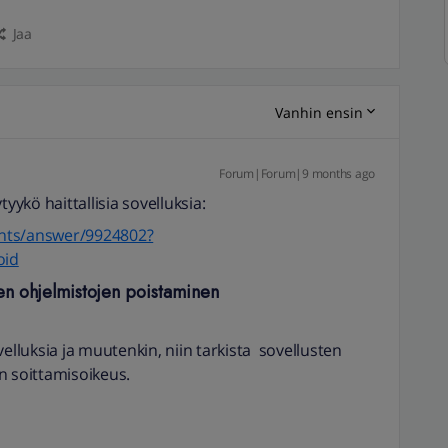
Jaa
Vanhin ensin
Forum|Forum|9 months ago
yykö haittallisia sovelluksia:
unts/answer/9924802?
oid
en ohjelmistojen poistaminen
velluksia ja muutenkin, niin tarkista sovellusten
n soittamisoikeus.