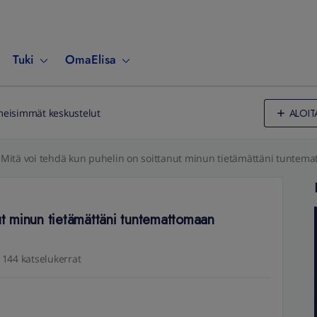
Tuki
OmaElisa
ALOIT
meisimmät keskustelut
Mitä voi tehdä kun puhelin on soittanut minun tietämättäni tunte
nut minun tietämättäni tuntemattomaan
144 katselukerrat