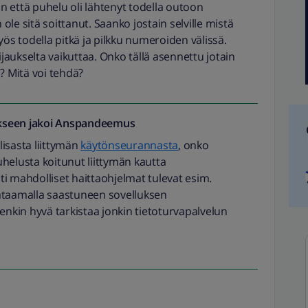
 että puhelu oli lähtenyt todella outoon
le sitä soittanut. Saanko jostain selville mistä
 todella pitkä ja pilkku numeroiden välissä.
aukselta vaikuttaa. Onko tällä asennettu jotain
? Mitä voi tehdä?
seen jakoi
Anspandeemus
isasta liittymän
käytönseurannasta
, onko
helusta koitunut liittymän kautta
i mahdolliset haittaohjelmat tulevat esim.
ataamalla saastuneen sovelluksen
enkin hyvä tarkistaa jonkin tietoturvapalvelun