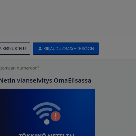
A KESKUSTELU
KIRJAUDU OMAYHTEISÖÖN
mattomaan numeroon?
Netin vianselvitys OmaElisassa