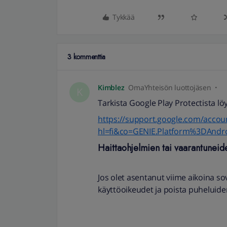
Tykkää
3 kommenttia
Kimblez
OmaYhteisön luottojäsen
K
Tarkista Google Play Protectista löyt
https://support.google.com/acco
hl=fi&co=GENIE.Platform%3DAndr
Haittaohjelmien tai vaarantuneid
Jos olet asentanut viime aikoina so
käyttöoikeudet ja poista puheluide