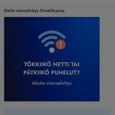
Netin vianselvitys OmaElisassa