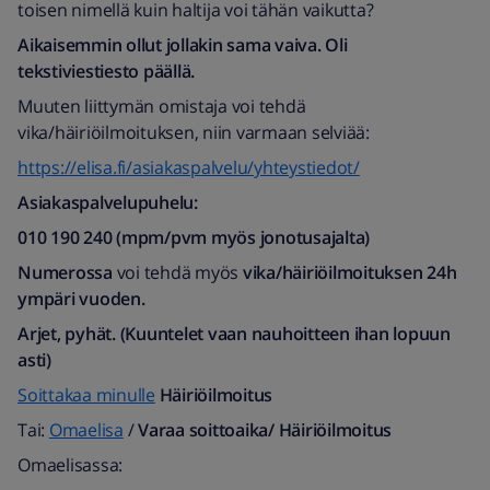
toisen nimellä kuin haltija voi tähän vaikutta?
Aikaisemmin ollut jollakin sama vaiva. Oli
tekstiviestiesto päällä.
Muuten liittymän omistaja voi tehdä
vika/häiriöilmoituksen, niin varmaan selviää:
https://elisa.fi/asiakaspalvelu/yhteystiedot/
Asiakaspalvelupuhelu:
010 190 240 (mpm/pvm myös jonotusajalta)​
Numerossa
voi tehdä myös
vika/häiriöilmoituksen
24h
ympäri vuoden.
Arjet, pyhät. (Kuuntelet vaan nauhoitteen ihan lopuun
asti)
Soittakaa minulle
Häiriöilmoitus
Tai:
Omaelisa
/
Varaa soittoaika/ Häiriöilmoitus
Omaelisassa: