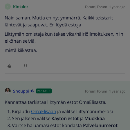
Kimblez
Forum|Forum|1 year ago
K
Näin saman. Mutta en nyt ymmärrä. Kaikki tekstarit
lähtevät ja saapuvat. En löydä estoja
Liittymän omistaja kun tekee vika/häiriöilmoituksen, niin
eiköhän selviä,
mistä kiikastaa.
Snouppi
Forum|Forum|1 year ago
VASTAUS
Kannattaa tarkistaa liittymän estot OmaElisasta.
Kirjaudu
OmaElisaan
ja valitse liittymänumerosi
Sen jälkeen valitse
Käytön estot
ja
Muokkaa
.
Valitse haluamasi estot kohdasta
Palvelunumerot