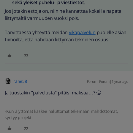
sekä yleiset puhelu- ja viestiestot
.
Jos jotakin estoja on, niin ne kannattaa kokeilla napata
liittymältä varmuuden vuoksi pois.
Tarvittaessa yhteyttä meidän
vikapalvelun
puolelle asian
tiimoilta, että nähdään liittymän tekninen osuus.
rane58
Forum|Forum|1 year ago
Ja tuostakin “palvelusta” pitäisi maksaa…? 🤔
-Kun älyttömät käskee haluttomat tekemään mahdottomat,
syntyy projekti.