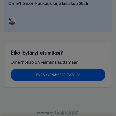
OmaYhteisön kuukausikirje kesäkuu 2026
Etkö löytänyt etsimääsi?
OmaYhteisö on valmiina auttamaan!
ESITÄ KYSYMYKSESI TÄÄLLÄ!