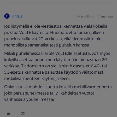
irritus
Forum|Forum|1 year ago
Jos liittymällä ei ole viestiestoa, kannattaa vielä kokeilla
poistaa VoLTE käytöstä. Huomaa, että tämän jälkeen
puhelusi kulkevat 2G-verkossa, eikä tiedonsiirto ole
mahdollista samanaikaisesti puhelun kanssa.
Mikäli puhelimessasi ei ole VoLTE:lle asetusta, voit myös
kokeilla asettaa puhelimen käyttämään ainoastaan 2G-
verkkoa. Tiedonsiirto on siellä niin hidasta, että 4G- tai
5G-asetus kannattaa palauttaa käyttöön välittömästi
mobiilivarmenteen käytön jälkeen.
Onko sinulla mahdollisuutta kokeilla mobiilivarmennetta
joko peruspuhelimessa tai yli kahdeksan vuotta
vanhassa älypuhelimessa?