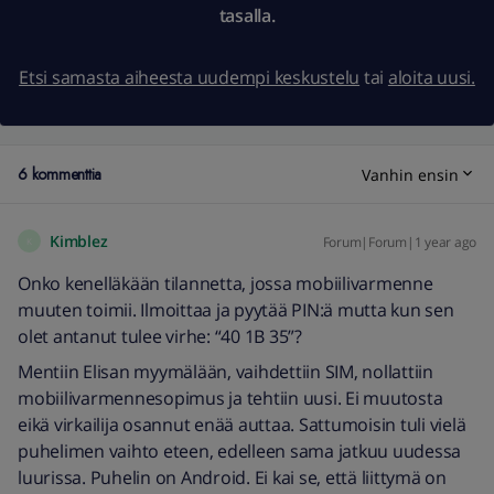
tasalla.
Etsi samasta aiheesta uudempi keskustelu
tai
aloita uusi.
6 kommenttia
Vanhin ensin
Kimblez
Forum|Forum|1 year ago
K
Onko kenelläkään tilannetta, jossa mobiilivarmenne
muuten toimii. Ilmoittaa ja pyytää PIN:ä mutta kun sen
olet antanut tulee virhe: “40 1B 35”?
Mentiin Elisan myymälään, vaihdettiin SIM, nollattiin
mobiilivarmennesopimus ja tehtiin uusi. Ei muutosta
eikä virkailija osannut enää auttaa. Sattumoisin tuli vielä
puhelimen vaihto eteen, edelleen sama jatkuu uudessa
luurissa. Puhelin on Android. Ei kai se, että liittymä on