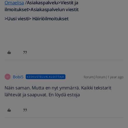
Omaelisa
/
Asiakaspalvelu>Viestit ja
ilmoitukset>Asiakaspalvelun viestit
>Uusi viesti> Häiriöilmoitukset
Bobi5
Forum|Forum|1 year ago
KESKUSTELUN ALOITTAJA
B
Näin saman. Mutta en nyt ymmärrä. Kaikki tekstarit
lähtevät ja saapuvat. En löydä estoja