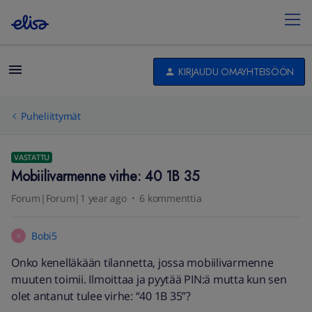
KIRJAUDU OMAYHTEISÖÖN
Puheliittymät
VASTATTU
Mobiilivarmenne virhe: 40 1B 35
Forum|Forum|1 year ago
6 kommenttia
Bobi5
B
Onko kenelläkään tilannetta, jossa mobiilivarmenne
muuten toimii. Ilmoittaa ja pyytää PIN:ä mutta kun sen
olet antanut tulee virhe: “40 1B 35”?