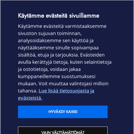
OmaYhteisö-käyttöehdot
Accessibility statement
Käytämme evästeitä sivuillamme
Käytämme evästeitä varmistaaksemme
sivuston sujuvan toiminnan,
Laitteet & liittymät
analysoidaksemme sen käyttöä ja
näyttääksemme sinulle sopivampaa
sisältöä, etuja ja tarjouksia. Evästeiden
Palvelut
avulla kerättyjä tietoja, kuten selaintietoja
ja ostotietoja, voidaan jakaa
Tuki
kumppaneillemme suostumuksesi
mukaan. Voit muuttaa valintojasi milloin
tahansa.
Lue lisää tietosuojasta ja
Ajankohtaista
evästeistä.
Elisa Oyj
HYVÄKSY KAIKKI
In English
VAIN VÄLTTÄMÄTTÖMÄT