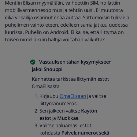
Mentiin Elisan myymälään, vaihdettiin SIM, nollattiin
mobiilivarmennesopimus ja tehtiin uusi. Ei muutosta
eikä virkailija osannut enää auttaa. Sattumoisin tuli vielä
puhelimen vaihto eteen, edelleen sama jatkuu uudessa
luurissa. Puhelin on Android. Ei kai se, että liittymä on
toisen nimellä kuin haltija voi tähän vaikutta?
Vastauksen tähän kysymykseen
jakoi
Snouppi
Kannattaa tarkistaa liittymän estot
OmaElisasta.
Kirjaudu
OmaElisaan
ja valitse
liittymänumerosi
Sen jälkeen valitse
Käytön
estot
ja
Muokkaa
.
Valitse haluamasi estot
kohdasta
Palvelunumerot sekä