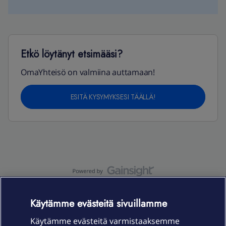
Etkö löytänyt etsimääsi?
OmaYhteisö on valmiina auttamaan!
ESITÄ KYSYMYKSESI TÄÄLLÄ!
OmaYhteisö-käyttöehdot
Accessibility statement
Käytämme evästeitä sivuillamme
Käytämme evästeitä varmistaaksemme