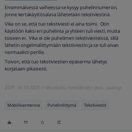
Ensimmäisessä vaiheessa se kysyy puhelinnumeron,
jonne kertakäyttösalasa lähetetään tekstiviestinä.
Vika on se, että tuo tekstiviesti ei aina toimi. Otin
käyttöön kaksi eri puhelinta ja yhteen tuli viesti, mutta
toiseen ei. Vika ei ole puhelimen tekstiviesteissä, sillä
lähetin ongelmaliittymään tekstiviestin ja se tuli aivan
normaalisti perille.
Toivon, että tuo tekstiviestien epävarma lähetys
korjataan pikaisesti.
EDIT: 16.10.2025 // Muokattu henkilötieto pois. -Jaakop
Mobiilivarmenne
Puhelinliittymä
Tekstiviestit