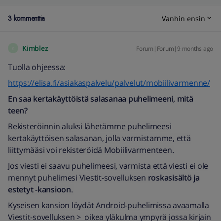
3 kommenttia
Vanhin ensin
Kimblez
Forum|Forum|9 months ago
K
Tuolla ohjeessa:
https://elisa.fi/asiakaspalvelu/palvelut/mobiilivarmenne/
En saa kertakäyttöistä salasanaa puhelimeeni, mitä
teen?
Rekisteröinnin aluksi lähetämme puhelimeesi
kertakäyttöisen salasanan, jolla varmistamme, että
liittymääsi voi rekisteröidä Mobiilivarmenteen.
Jos viesti ei saavu puhelimeesi, varmista että viesti ei ole
mennyt puhelimesi Viestit-sovelluksen
roskasisältö ja
estetyt -kansioon
.
Kyseisen kansion löydät Android-puhelimissa avaamalla
Viestit-sovelluksen > oikea yläkulma ympyrä jossa kirjain