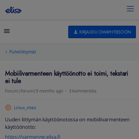
KIRJAUDU OMAYHTEISÖÖN
Puheliittymät
Mobiilivarmenteen käyttöönotto ei toimi, tekstari
ei tule
Forum|Forum|9 months ago
3 kommenttia
Linux_mies
L
Uuden liittymän käyttöönotossa on mobiilivarmenteen
käyttöönotto:
https://varmenne.elisa.fi