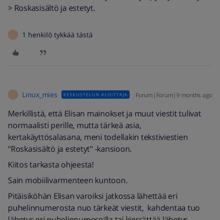
> Roskasisältö ja estetyt.
1 henkilö tykkää tästä
L
Linux_mies
Forum|Forum|9 months ago
KESKUSTELUN ALOITTAJA
L
Merkillistä, että Elisan mainokset ja muut viestit tulivat
normaalisti perille, mutta tärkeä asia,
kertakäyttösalasana, meni todellakin tekstiviestien
"Roskasisältö ja estetyt" -kansioon.
Kiitos tarkasta ohjeesta!
Sain mobiilivarmenteen kuntoon.
Pitäisiköhän Elisan varoiksi jatkossa lähettää eri
puhelinnumerosta nuo tärkeät viestit, kahdentaa tuo
lähetys eri puhelinnumeroilla tai kierrättää lähetys