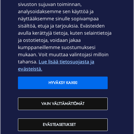
sivuston sujuvan toiminnan,
Laitteet & liittymät
analysoidaksemme sen käyttöä ja
näyttääksemme sinulle sopivampaa
sisältöä, etuja ja tarjouksia. Evästeiden
Palvelut
avulla kerättyjä tietoja, kuten selaintietoja
ja ostotietoja, voidaan jakaa
Tuki
kumppaneillemme suostumuksesi
mukaan. Voit muuttaa valintojasi milloin
tahansa.
Lue lisää tietosuojasta ja
Ajankohtaista
evästeistä.
Elisa Oyj
HYVÄKSY KAIKKI
In English
VAIN VÄLTTÄMÄTTÖMÄT
På Svenska
EVÄSTEASETUKSET