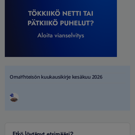
OmaYhteisön kuukausikirje kesäkuu 2026
Etkö löytänyt etsimääsi?