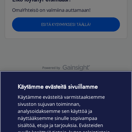
OmaYhteisö on valmiina auttamaan!
ESITÄ KYSYMYKSESI TÄÄLLÄ!
OmaYhteisö-käyttöehdot
Accessibility statement
Käytämme evästeitä sivuillamme
Käytämme evästeitä varmistaaksemme
sivuston sujuvan toiminnan,
Laitteet & liittymät
analysoidaksemme sen käyttöä ja
näyttääksemme sinulle sopivampaa
sisältöä, etuja ja tarjouksia. Evästeiden
Palvelut