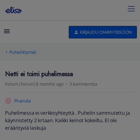
KIRJAUDU OMAYHTEISÖÖN
Puheliittymät
Netti ei toimi puhelimessa
Forum|Forum|8 months ago
3 kommenttia
Phanida
P
Puhelimessa ei verkkoyhteyttä . Puhelin sammutettu ja
käynnistetty 2 krtaan. Kaikki keinot kokeiltu. EI ole
erääntyviä laskuja