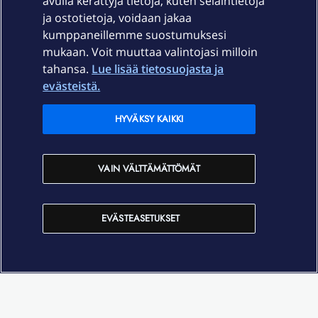
avulla kerättyjä tietoja, kuten selaintietoja
ja ostotietoja, voidaan jakaa
Tuki
kumppaneillemme suostumuksesi
mukaan. Voit muuttaa valintojasi milloin
tahansa.
Lue lisää tietosuojasta ja
Ajankohtaista
evästeistä.
Elisa Oyj
HYVÄKSY KAIKKI
In English
VAIN VÄLTTÄMÄTTÖMÄT
På Svenska
EVÄSTEASETUKSET
Sopimusehdot
Tietosuoja
Saavutettavuus
Evästeasetukset
Tekijänoikeudet © 2026 Elisa Oyj.