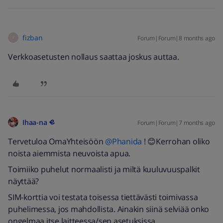
fizban
Forum|Forum|8 months ago
F
Verkkoasetusten nollaus saattaa joskus auttaa.
Ihaa-na
Forum|Forum|7 months ago
Tervetuloa OmaYhteisöön ​
@Phanida
! 😊Kerrohan oliko
noista aiemmista neuvoista apua.
Toimiiko puhelut normaalisti ja miltä kuuluvuuspalkit
näyttää?
SIM-korttia voi testata toisessa tiettävästi toimivassa
puhelimessa, jos mahdollista. Ainakin siinä selviää onko
ongelmaa itse laitteessa/sen asetuksissa.