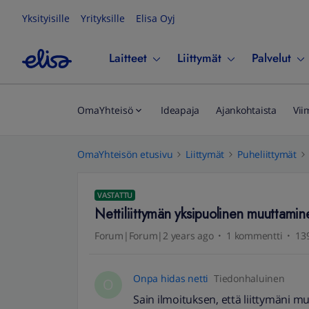
Yksityisille
Yrityksille
Elisa Oyj
Laitteet
Liittymät
Palvelut
OmaYhteisö
Ideapaja
Ajankohtaista
Vii
OmaYhteisön etusivu
Liittymät
Puheliittymät
VASTATTU
Nettiliittymän yksipuolinen muuttamin
Forum|Forum|2 years ago
1 kommentti
139
Onpa hidas netti
Tiedonhaluinen
O
Sain ilmoituksen, että liittymäni m