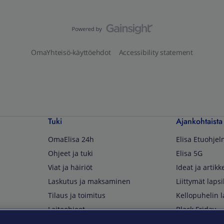
OmaYhteisö-käyttöehdot
Accessibility statement
Tuki
Ajankohtaista
OmaElisa 24h
Elisa Etuohje
Ohjeet ja tuki
Elisa 5G
Viat ja häiriöt
Ideat ja artikke
Laskutus ja maksaminen
Liittymät lapsi
Tilaus ja toimitus
Kellopuhelin l
Laiteohjeet
Black Friday
Asiakaspalvelun yhteystiedot
Huippuetuja El