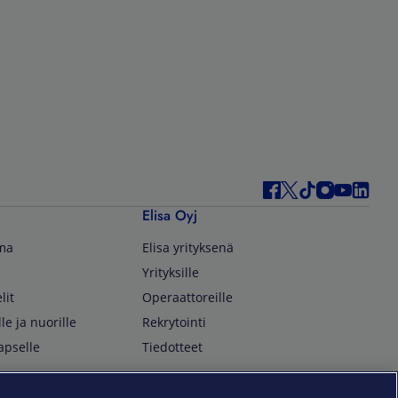
Elisa Oyj
lma
Elisa yrityksenä
Yrityksille
lit
Operaattoreille
lle ja nuorille
Rekrytointi
apselle
Tiedotteet
In English
isan asiakkaille