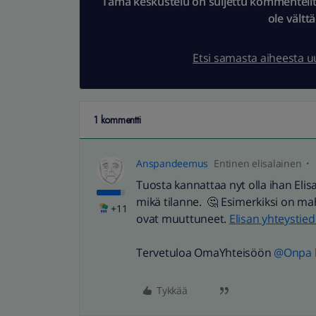
Tämä keskustelu on suljettu kommenteilta.
ole vältt
Etsi samasta aiheesta 
1 kommentti
Anspandeemus
Entinen elisalainen
Tuosta kannattaa nyt olla ihan Elis
mikä tilanne. 🤔 Esimerkiksi on ma
+11
ovat muuttuneet.
Elisan yhteystied
Tervetuloa OmaYhteisöön
@Onpa h
Tykkää