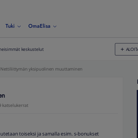
Tuki
OmaElisa
ALOIT
meisimmät keskustelut
Nettiliittymän yksipuolinen muuttaminen
en
 katselukerrat
uutetaan toiseksi ja samalla esim. s-bonukset