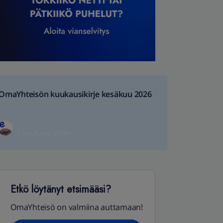
OmaYhteisön kuukausikirje kesäkuu 2026
1 kuukausi sitten
Etkö löytänyt etsimääsi?
OmaYhteisö on valmiina auttamaan!