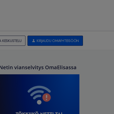
A KESKUSTELU
KIRJAUDU OMAYHTEISÖÖN
Netin vianselvitys OmaElisassa