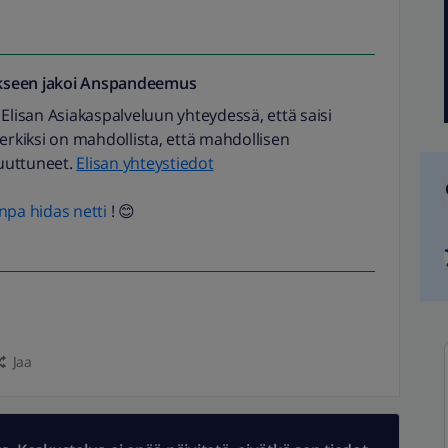
seen jakoi
Anspandeemus
 Elisan Asiakaspalveluun yhteydessä, että saisi
merkiksi on mahdollista, että mahdollisen
uuttuneet.
Elisan yhteystiedot
pa hidas netti
! 😊
Jaa