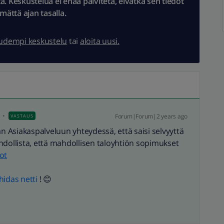
 Keskustelua ei enää päivitetä, eivätkä sen tiedot
ämättä ajan tasalla.
uudempi keskustelu
tai
aloita uusi.
Forum|Forum|2 years ago
VASTAUS
an Asiakaspalveluun yhteydessä, että saisi selvyyttä
hdollista, että mahdollisen taloyhtiön sopimukset
ot
idas netti
! 😊