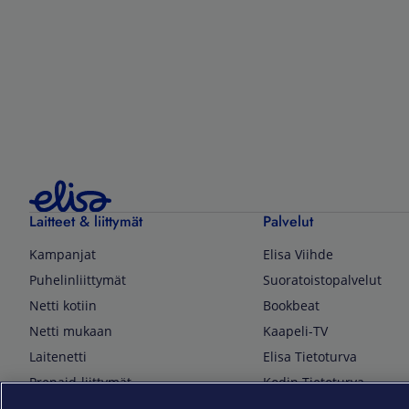
Laitteet & liittymät
Palvelut
Kampanjat
Elisa Viihde
Puhelinliittymät
Suoratoistopalvelut
Netti kotiin
Bookbeat
Netti mukaan
Kaapeli-TV
Laitenetti
Elisa Tietoturva
Prepaid-liittymät
Kodin Tietoturva
Puhelimet ja tarvikkeet
Mobiilivarmenne