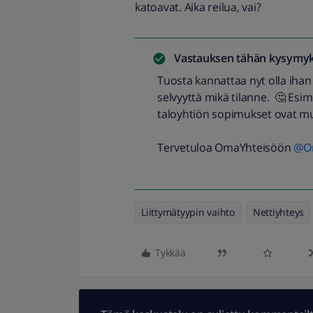
katoavat. Aika reilua, vai?
Vastauksen tähän kysymyk
Tuosta kannattaa nyt olla ihan
selvyyttä mikä tilanne. 🤔 Esi
taloyhtiön sopimukset ovat m
Tervetuloa OmaYhteisöön
@On
Liittymätyypin vaihto
Nettiyhteys
Tykkää