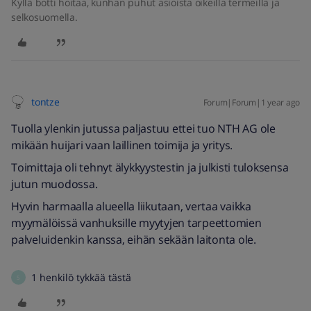
Kyllä botti hoitaa, kunhan puhut asioista oikeilla termeillä ja
selkosuomella.
tontze
Forum|Forum|1 year ago
Tuolla ylenkin jutussa paljastuu ettei tuo NTH AG ole
mikään huijari vaan laillinen toimija ja yritys.
Toimittaja oli tehnyt älykkyystestin ja julkisti tuloksensa
jutun muodossa.
Hyvin harmaalla alueella liikutaan, vertaa vaikka
myymälöissä vanhuksille myytyjen tarpeettomien
palveluidenkin kanssa, eihän sekään laitonta ole.
1 henkilö tykkää tästä
5