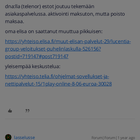
dna:lla (telenor) estot joutuu tekemään
asiakaspalvelussa. aktivointi maksuton, mutta poisto
maksaa.
oma elisa on saattanut muuttua pikkuisen:
https://yhteiso.elisa.fi/muut-elisan-palvelut-29/lucentia-
group-veloitukset-puhelinlaskulla-526156?
postid=719147#post719147
yleisempää keskustelua:
https://yhteiso.telia.fi/ohjelmat-sovellukset-ja-
nettipalvelut-15/1play-online-8-06-euroa-30028
lasselusse
Forum|Forum|1 year ago