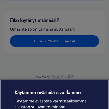
Etkö löytänyt etsimääsi?
OmaYhteisö on valmiina auttamaan!
ESITÄ KYSYMYKSESI TÄÄLLÄ!
OmaYhteisö-käyttöehdot
Accessibility statement
Käytämme evästeitä sivuillamme
Käytämme evästeitä varmistaaksemme
sivuston sujuvan toiminnan,