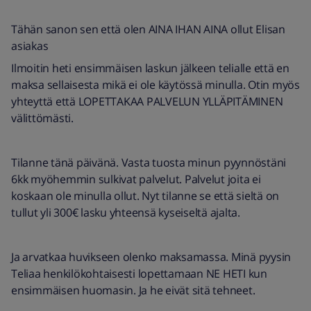
Tähän sanon sen että olen AINA IHAN AINA ollut Elisan
asiakas
Ilmoitin heti ensimmäisen laskun jälkeen telialle että en
maksa sellaisesta mikä ei ole käytössä minulla. Otin myös
yhteyttä että LOPETTAKAA PALVELUN YLLÄPITÄMINEN
välittömästi.
Tilanne tänä päivänä. Vasta tuosta minun pyynnöstäni
6kk myöhemmin sulkivat palvelut. Palvelut joita ei
koskaan ole minulla ollut. Nyt tilanne se että sieltä on
tullut yli 300€ lasku yhteensä kyseiseltä ajalta.
Ja arvatkaa huvikseen olenko maksamassa. Minä pyysin
Teliaa henkilökohtaisesti lopettamaan NE HETI kun
ensimmäisen huomasin. Ja he eivät sitä tehneet.