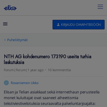
KIRJAUDU OMAYHTEISÖÖN
Puheliittymät
NTH AG kohdenumero 173190 useita turhia
laskutuksia
Forum|Forum|1 year ago
10 kommenttia
Rovaniemen Ukko
R
Elisan ja Telian asiakkaat sekä internethaun perusteella
monet kuluttajat ovat saaneet aiheettomia
tekstiviestivelotuksia seuraavalta palveluntarjoajalta: