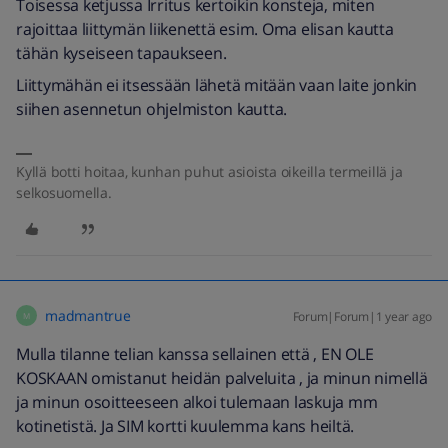
Toisessa ketjussa Irritus kertoikin konsteja, miten
rajoittaa liittymän liikenettä esim. Oma elisan kautta
tähän kyseiseen tapaukseen.
Liittymähän ei itsessään lähetä mitään vaan laite jonkin
siihen asennetun ohjelmiston kautta.
Kyllä botti hoitaa, kunhan puhut asioista oikeilla termeillä ja
selkosuomella.
madmantrue
Forum|Forum|1 year ago
M
Mulla tilanne telian kanssa sellainen että , EN OLE
KOSKAAN omistanut heidän palveluita , ja minun nimellä
ja minun osoitteeseen alkoi tulemaan laskuja mm
kotinetistä. Ja SIM kortti kuulemma kans heiltä.