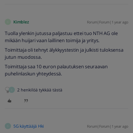
Kimblez
Forum|Forum|1 year ago
K
Tuolla ylenkin jutussa paljastuu ettei tuo NTH AG ole
mikään huijari vaan laillinen toimija ja yritys.
Toimittaja oli tehnyt älykkyystestin ja julkisti tuloksensa
jutun muodossa.
Toimittaja saa 10 euron palautuksen seuraavan
puhelinlaskun yhteydessä.
2 henkilöä tykkää tästä
5
5G käyttääjä Hki
Forum|Forum|1 year ago
5