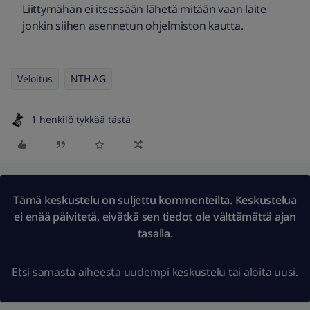
Liittymähän ei itsessään lähetä mitään vaan laite
jonkin siihen asennetun ohjelmiston kautta.
Veloitus
NTH AG
1 henkilö tykkää tästä
Tämä keskustelu on suljettu kommenteilta. Keskustelua
ei enää päivitetä, eivätkä sen tiedot ole välttämättä ajan
tasalla.
Etsi samasta aiheesta uudempi keskustelu
tai
aloita uusi.