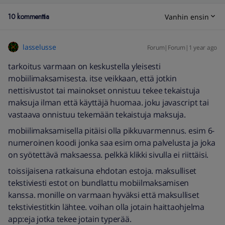
10 kommenttia
Vanhin ensin
lasselusse
Forum|Forum|1 year ago
tarkoitus varmaan on keskustella yleisesti
mobiilimaksamisesta. itse veikkaan, että jotkin
nettisivustot tai mainokset onnistuu tekee tekaistuja
maksuja ilman että käyttäjä huomaa. joku javascript tai
vastaava onnistuu tekemään tekaistuja maksuja.
mobiilimaksamisella pitäisi olla pikkuvarmennus. esim 6-
numeroinen koodi jonka saa esim oma palvelusta ja joka
on syötettävä maksaessa. pelkkä klikki sivulla ei riittäisi.
toissijaisena ratkaisuna ehdotan estoja. maksulliset
tekstiviesti estot on bundlattu mobiilmaksamisen
kanssa. monille on varmaan hyväksi että maksulliset
tekstiviestitkin lähtee. voihan olla jotain haittaohjelma
app:eja jotka tekee jotain typerää.