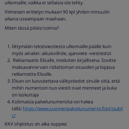
ulkomaille, vaikka ei sellaisia ole tehty.
Viimeisen erittelyn mukaan 90 kpl yhden minuutin
aikana useampaan maahaan.
Miten tässä pitäisi toimia?
liittymään tekstiviestiesto ulkomaille päälle kuin
myös ainakin: aikuisviihde, ajanviete -viestiestot
Reklamaatio Elisalle, mieluiten kirjallisena. Sovitte
maksavanne vain riidattoman osuuden ja loppua
reklamoitte Elisalle.
Elisan on luovutettava välitystiedot sinulle siitä, että
mihin numeroon nuo viestit ovat menneet ja kuka
on laskuttaja
Kotimaisia palvelunumeroita voi hakea
tällä:
https://www.suomenpalvelunumerot.fi/pt/publi
c/
KKV ohjeistus on aika suppea: