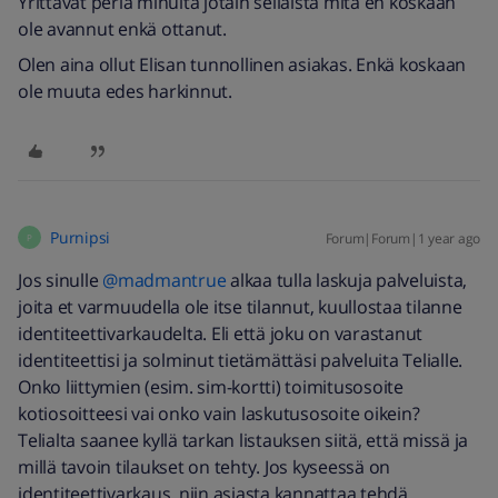
Yrittävät periä minulta jotain sellaista mitä en koskaan
ole avannut enkä ottanut.
Olen aina ollut Elisan tunnollinen asiakas. Enkä koskaan
ole muuta edes harkinnut.
Purnipsi
Forum|Forum|1 year ago
P
Jos sinulle ​
@madmantrue
alkaa tulla laskuja palveluista,
joita et varmuudella ole itse tilannut, kuullostaa tilanne
identiteettivarkaudelta. Eli että joku on varastanut
identiteettisi ja solminut tietämättäsi palveluita Telialle.
Onko liittymien (esim. sim-kortti) toimitusosoite
kotiosoitteesi vai onko vain laskutusosoite oikein?
Telialta saanee kyllä tarkan listauksen siitä, että missä ja
millä tavoin tilaukset on tehty. Jos kyseessä on
identiteettivarkaus, niin asiasta kannattaa tehdä