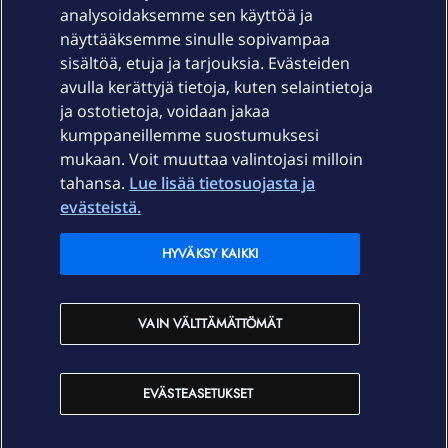
Laitteet & liittymät
analysoidaksemme sen käyttöä ja
näyttääksemme sinulle sopivampaa
sisältöä, etuja ja tarjouksia. Evästeiden
Palvelut
avulla kerättyjä tietoja, kuten selaintietoja
ja ostotietoja, voidaan jakaa
Tuki
kumppaneillemme suostumuksesi
mukaan. Voit muuttaa valintojasi milloin
tahansa.
Lue lisää tietosuojasta ja
Ajankohtaista
evästeistä.
Elisa Oyj
HYVÄKSY KAIKKI
In English
VAIN VÄLTTÄMÄTTÖMÄT
På Svenska
EVÄSTEASETUKSET
Sopimusehdot
Tietosuoja
Saavutettavuus
Evästeasetukset
Tekijänoikeudet © 2026 Elisa Oyj.