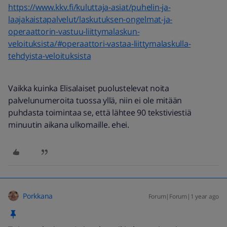
https://www.kkv.fi/kuluttaja-asiat/puhelin-ja-
laajakaistapalvelut/laskutuksen-ongelmat-ja-
operaattorin-vastuu-liittymalaskun-
veloituksista/#operaattori-vastaa-liittymalaskulla-
tehdyista-veloituksista
Vaikka kuinka Elisalaiset puolustelevat noita
palvelunumeroita tuossa yllä, niin ei ole mitään
puhdasta toimintaa se, että lähtee 90 tekstiviestiä
minuutin aikana ulkomaille. ehei.
Porkkana
Forum|Forum|1 year ago