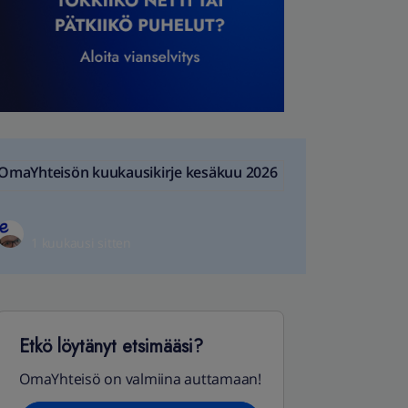
OmaYhteisön kuukausikirje kesäkuu 2026
1 kuukausi sitten
Etkö löytänyt etsimääsi?
OmaYhteisö on valmiina auttamaan!