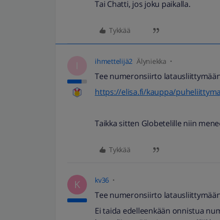
Tai Chatti, jos joku paikalla.
Tykkää
ihmettelijä2
Älyniekka
I
Tee numeronsiirto latausliittymää
https://elisa.fi/kauppa/puheliittyma
Taikka sitten Globetelille niin men
Tykkää
kv36
K
Tee numeronsiirto latausliittymää
Ei taida edelleenkään onnistua nume