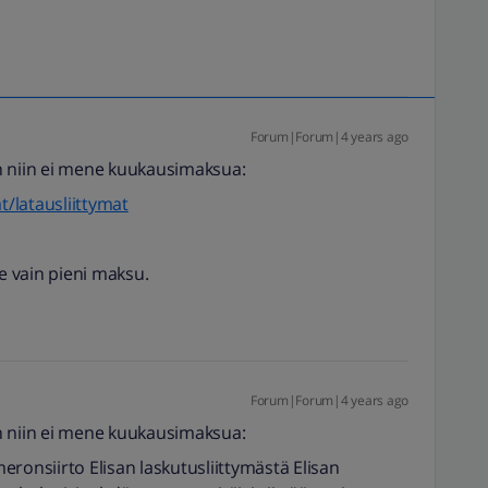
Forum|Forum|4 years ago
n niin ei mene kuukausimaksua:
t/latausliittymat
ee vain pieni maksu.
Forum|Forum|4 years ago
n niin ei mene kuukausimaksua:
ronsiirto Elisan laskutusliittymästä Elisan