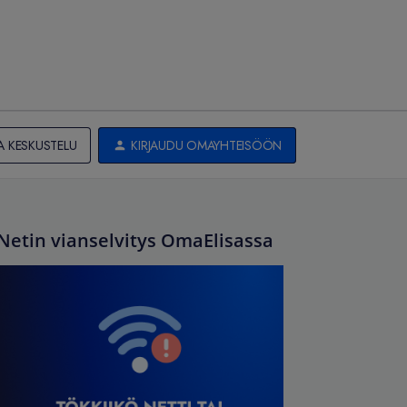
A KESKUSTELU
KIRJAUDU OMAYHTEISÖÖN
Netin vianselvitys OmaElisassa