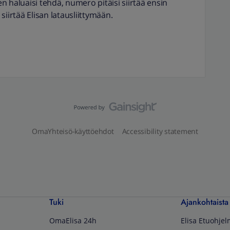
een haluaisi tehdä, numero pitäisi siirtää ensin
 siirtää Elisan latausliittymään.
OmaYhteisö-käyttöehdot
Accessibility statement
Tuki
Ajankohtaista
OmaElisa 24h
Elisa Etuohje