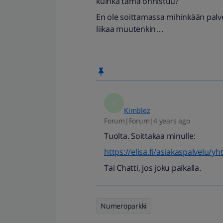
kuinka tämä onnistuu?
En ole soittamassa mihinkään pal
liikaa muutenkin…
K
Kimblez
Forum|Forum|4 years ago
Tuolta. Soittakaa minulle:
https://elisa.fi/asiakaspalvelu/yh
Tai Chatti, jos joku paikalla.
Numeroparkki