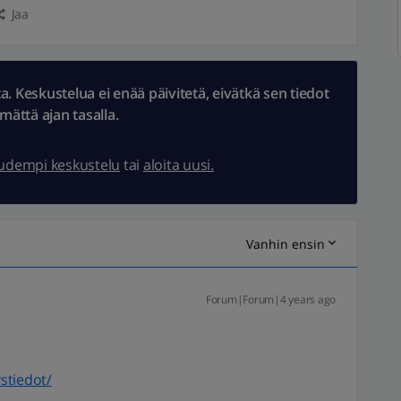
Jaa
 Keskustelua ei enää päivitetä, eivätkä sen tiedot
ämättä ajan tasalla.
uudempi keskustelu
tai
aloita uusi.
Vanhin ensin
Forum|Forum|4 years ago
ystiedot/