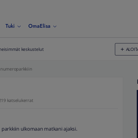
Tuki
OmaElisa
ALOIT
meisimmät keskustelut
numeroparkkiin
219 katselukerrat
i parkkiin ulkomaan matkani ajaksi.