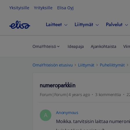
Yksityisille
Yrityksille
Elisa Oyj
Laitteet
Liittymät
Palvelut
OmaYhteisö
Ideapaja
Ajankohtaista
Vii
OmaYhteisön etusivu
Liittymät
Puheliittymät
numeroparkkiin
Forum|Forum|4 years ago
3 kommenttia
2
Anonymous
A
Moikka. tarvitsisin laittaa numeron