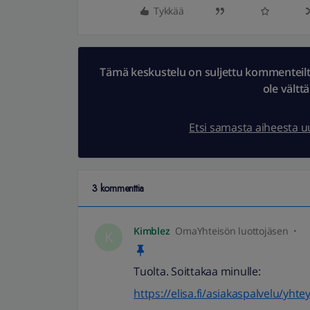
Tykkää
Tämä keskustelu on suljettu kommenteilta.
ole vältt
Etsi samasta aiheesta 
3 kommenttia
Kimblez
OmaYhteisön luottojäsen
K
Tuolta. Soittakaa minulle:
https://elisa.fi/asiakaspalvelu/yhte