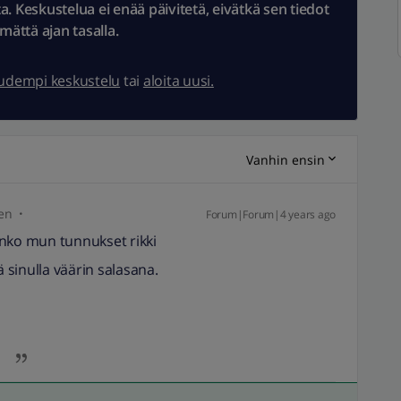
 Keskustelua ei enää päivitetä, eivätkä sen tiedot
ämättä ajan tasalla.
uudempi keskustelu
tai
aloita uusi.
Vanhin ensin
en
Forum|Forum|4 years ago
onko mun tunnukset rikki
ä sinulla väärin salasana.