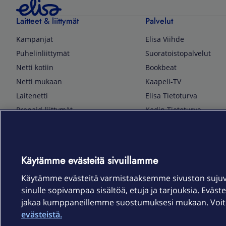
Laitteet & liittymät
Palvelut
Kampanjat
Elisa Viihde
Puhelinliittymät
Suoratoistopalvelut
Netti kotiin
Bookbeat
Netti mukaan
Kaapeli-TV
Laitenetti
Elisa Tietoturva
Prepaid-liittymät
Kodin Tietoturva
Puhelimet ja tarvikkeet
Mobiilivarmenne
Tietotekniikka
Kuka soittaa
Pelaaminen
Sähköpostipalvelu
Käytämme evästeitä sivuillamme
TV & audio
Elisa Kotiverkko
Käytämme evästeitä varmistaaksemme sivuston suju
Kodinkoneet
Elisa Pilvilinna
sinulle sopivampaa sisältöä, etuja ja tarjouksia. Eväste
Kamerat ja dronet
Elisa Laiteturva
jakaa kumppaneillemme suostumuksesi mukaan. Voit m
Kellot ja rannekkeet
Elisa Rinnakkaisliittymä
evästeistä.
Älykoti
Elisa Kotiturva -hälytys