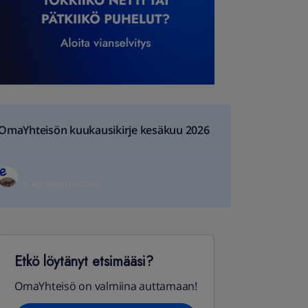
OmaYhteisön kuukausikirje kesäkuu 2026
1 kuukausi sitten
Etkö löytänyt etsimääsi?
OmaYhteisö on valmiina auttamaan!