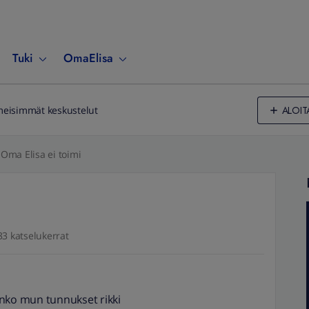
Tuki
OmaElisa
ALOIT
meisimmät keskustelut
Oma Elisa ei toimi
33 katselukerrat
onko mun tunnukset rikki