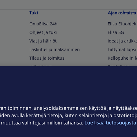
Tuki
Ajankohtaista
OmaElisa 24h
Elisa Etuohje
Ohjeet ja tuki
Elisa 5G
Viat ja häiriöt
Ideat ja artikke
Laskutus ja maksaminen
Liittymät lapsi
Tilaus ja toimitus
Kellopuhelin l
Laiteohjeet
Black Friday
Asiakaspalvelun yhteystiedot
Huippuetuja El
Soita Omagurulle
OmaYhteisö
Myymälät ja myyntipisteet
van toiminnan, analysoidaksemme sen käyttöä ja näyttääk
Kuuluvuuskartta
iden avulla kerättyjä tietoja, kuten selaintietoja ja ostotieto
Asiakastiedotteet
uuttaa valintojasi milloin tahansa.
Lue lisää tietosuojasta 
t
OmaElisa-sovellus
järjestelmä
Kirjaudu sähköpostiin