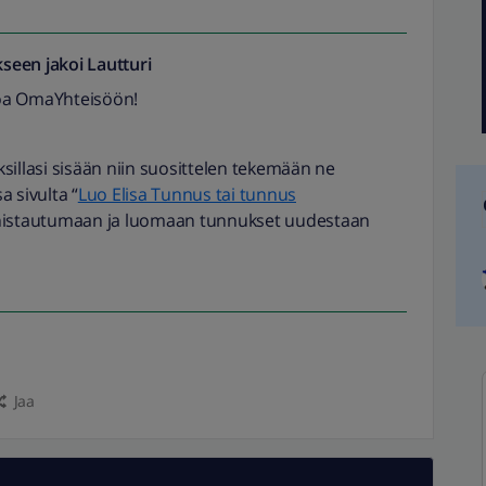
seen jakoi
Lautturi
loa OmaYhteisöön!
sillasi sisään niin suosittelen tekemään ne
 sivulta “
Luo Elisa Tunnus tai tunnus
unnistautumaan ja luomaan tunnukset uudestaan
Jaa