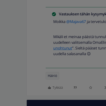
Vastauksen tähän kysymyk
Moikka
@Majava67
ja tervetu
Mikäli et meinaa päästä tunnuk
uudelleen valitsemalla OmaElisa
unohtunut
”. Sieltä pääset t
uudella salasanalla 😊
Häiriö
Tykkää