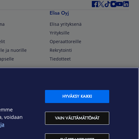
Elisa Oyj
lma
Elisa yrityksenä
Yrityksille
lit
Operaattoreille
lle ja nuorille
Rekrytointi
apselle
Tiedotteet
In English
isan asiakkaille
Customer Service
OmaElisa Self Service
HYVÄKSY KAIKKI
Moving to Finland
semme
Elisa Corporation
ja, voidaan
VAIN VÄLTTÄMÄTTÖMÄT
ja
På Svenska