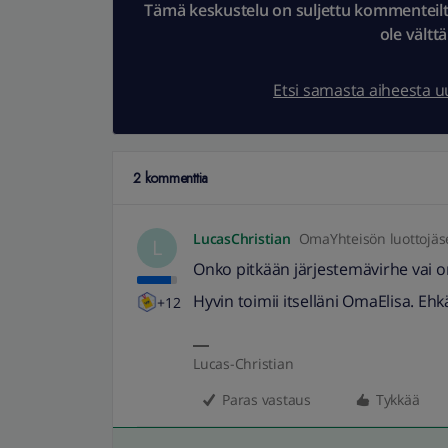
Tämä keskustelu on suljettu kommenteilta.
ole vältt
Etsi samasta aiheesta 
2 kommenttia
LucasChristian
OmaYhteisön luottojäs
L
Onko pitkään järjestemävirhe vai 
Hyvin toimii itselläni OmaElisa. Ehk
+12
Lucas-Christian
Paras vastaus
Tykkää