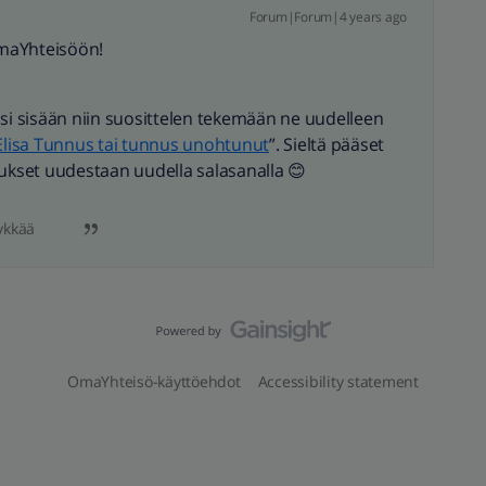
Forum|Forum|4 years ago
OmaYhteisöön!
asi sisään niin suosittelen tekemään ne uudelleen
Elisa Tunnus tai tunnus unohtunut
”. Sieltä pääset
kset uudestaan uudella salasanalla 😊
ykkää
OmaYhteisö-käyttöehdot
Accessibility statement