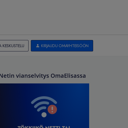
A KESKUSTELU
KIRJAUDU OMAYHTEISÖÖN
Netin vianselvitys OmaElisassa