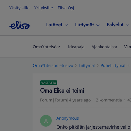
Yksityisille
Yrityksille
Elisa Oyj
Laitteet
Liittymät
Palvelut
OmaYhteisö
Ideapaja
Ajankohtaista
Vii
OmaYhteisön etusivu
Liittymät
Puheliittymät
VASTATTU
Oma Elisa ei toimi
Forum|Forum|4 years ago
2 kommenttia
4
Anonymous
A
Onko pitkään järjestemävirhe vai 