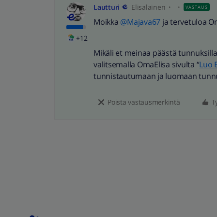
Lautturi
Elisalainen
VASTAUS
Moikka
@Majava67
ja tervetuloa 
+12
Mikäli et meinaa päästä tunnuksill
valitsemalla OmaElisa sivulta “
Luo 
tunnistautumaan ja luomaan tunnu
Poista vastausmerkintä
T