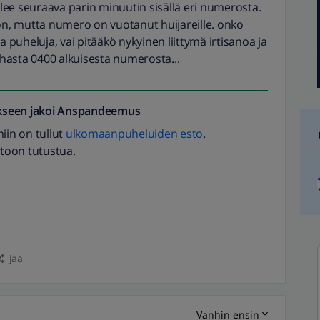
ee seuraava parin minuutin sisällä eri numerosta.
 on, mutta numero on vuotanut huijareille. onko
a puheluja, vai pitääkö nykyinen liittymä irtisanoa ja
anhasta 0400 alkuisesta numerosta...
seen jakoi
Anspandeemus
miin on tullut
ulkomaanpuheluiden esto
.
toon tutustua.
Jaa
Vanhin ensin