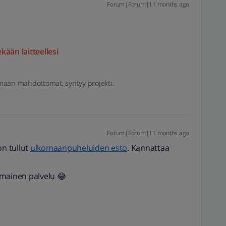
Forum|Forum|11 months ago
kään laitteellesi
mään mahdottomat, syntyy projekti.
Forum|Forum|11 months ago
 on tullut
ulkomaanpuheluiden esto
. Kannattaa
ilmainen palvelu 😂