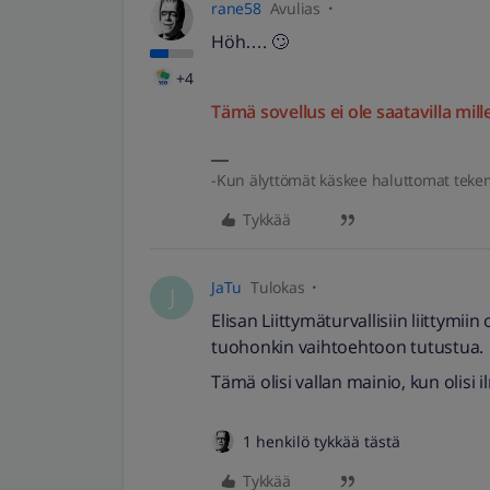
rane58
Avulias
Höh…. 🙄
+4
Tämä sovellus ei ole saatavilla mille
-Kun älyttömät käskee haluttomat teke
Tykkää
JaTu
Tulokas
J
Elisan Liittymäturvallisiin liittymiin
tuohonkin vaihtoehtoon tutustua.
Tämä olisi vallan mainio, kun olisi 
1 henkilö tykkää tästä
Tykkää