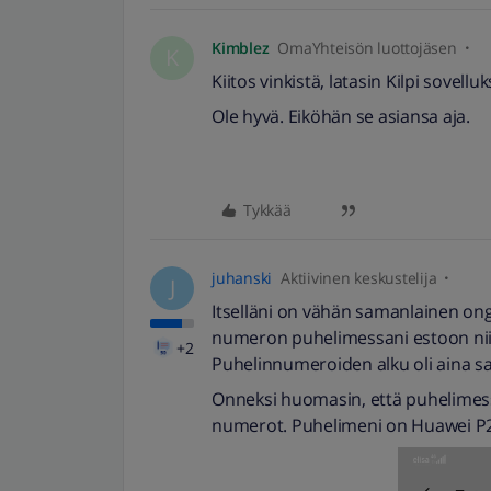
Kimblez
OmaYhteisön luottojäsen
K
Kiitos vinkistä, latasin Kilpi sovellu
Ole hyvä. Eiköhän se asiansa aja.
Tykkää
juhanski
Aktiivinen keskustelija
J
Itselläni on vähän samanlainen ong
numeron puhelimessani estoon niin
+2
Puhelinnumeroiden alku oli aina s
Onneksi huomasin, että puhelimess
numerot. Puhelimeni on Huawei P20