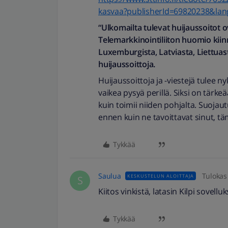
kasvaa?publisherId=69820238&lang
“Ulkomailta tulevat huijaussoitot 
Telemarkkinointiliiton huomio kiin
Luxemburgista, Latviasta, Liettuast
huijaussoittoja.
Huijaussoittoja ja -viestejä tulee ny
vaikea pysyä perillä. Siksi on tärk
kuin toimii niiden pohjalta. Suoja
ennen kuin ne tavoittavat sinut, tä
Tykkää
Saulua
Tulokas
KESKUSTELUN ALOITTAJA
S
Kiitos vinkistä, latasin Kilpi sovellu
Tykkää