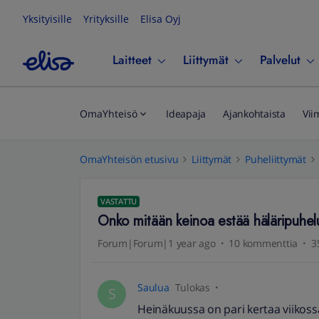
Yksityisille
Yrityksille
Elisa Oyj
Laitteet
Liittymät
Palvelut
OmaYhteisö
Ideapaja
Ajankohtaista
Vii
OmaYhteisön etusivu
Liittymät
Puheliittymät
VASTATTU
Onko mitään keinoa estää häläripuhelu
Forum|Forum|1 year ago
10 kommenttia
3
Saulua
Tulokas
S
Heinäkuussa on pari kertaa viikossa 