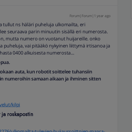
Forum|Forum|1 year ago
tullut ns häläri puheluja ulkomailta, eri
ee seuraava parin minuutin sisällä eri numerosta.
 on, mutta numero on vuotanut huijareille. onko
a puheluja, vai pitääkö nykyinen liittymä irtisanoa ja
anhasta 0400 alkuisesta numerosta...
opua.
okaan auta, kun robotit soittelee tuhansiin
iin numeroihin samaan aikaan ja ihminen sitten
velut/kilpi
 ja roskapostin
22276/ulkomailta-tulevien-huijaussoittojen-maara-