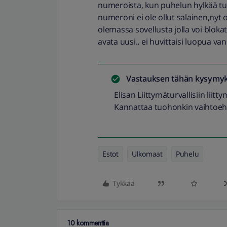
numeroista, kun puhelun hylkää tul
numeroni ei ole ollut salainen,nyt
olemassa sovellusta jolla voi blokat
avata uusi.. ei huvittaisi luopua v
Vastauksen tähän kysymyk
Elisan Liittymäturvallisiin liitty
Kannattaa tuohonkin vaihtoeh
Estot
Ulkomaat
Puhelu
Tykkää
10 kommenttia