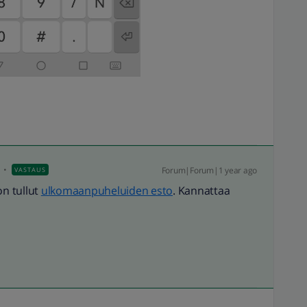
Forum|Forum|1 year ago
VASTAUS
 on tullut
ulkomaanpuheluiden esto
. Kannattaa