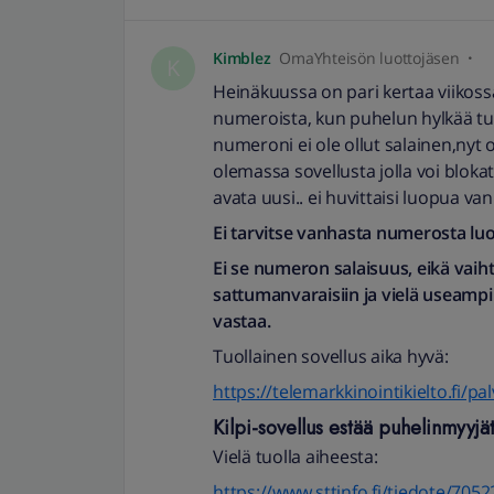
Kimblez
OmaYhteisön luottojäsen
K
Heinäkuussa on pari kertaa viikossa 
numeroista, kun puhelun hylkää tul
numeroni ei ole ollut salainen,nyt
olemassa sovellusta jolla voi blokat
avata uusi.. ei huvittaisi luopua v
Ei tarvitse vanhasta numerosta lu
Ei se numeron salaisuus, eikä vaiht
sattumanvaraisiin ja vielä useamp
vastaa.
Tuollainen sovellus aika hyvä:
https://telemarkkinointikielto.fi/pal
Kilpi-sovellus estää puhelinmyyjät
Vielä tuolla aiheesta:
https://www.sttinfo.fi/tiedote/705