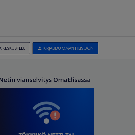
A KESKUSTELU
KIRJAUDU OMAYHTEISÖÖN
Netin vianselvitys OmaElisassa