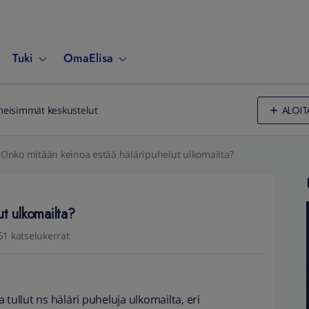
Tuki
OmaElisa
ALOIT
meisimmät keskustelut
Onko mitään keinoa estää häläripuhelut ulkomailta?
t ulkomailta?
51 katselukerrat
tullut ns häläri puheluja ulkomailta, eri