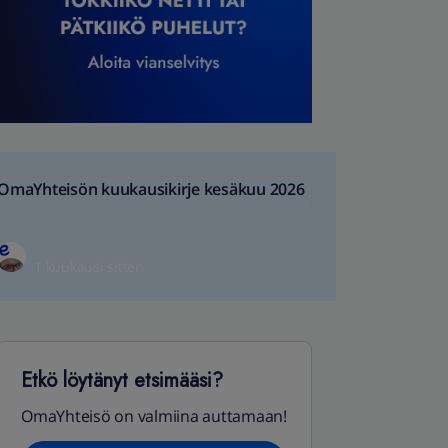
OmaYhteisön kuukausikirje kesäkuu 2026
1 kuukausi sitten
Etkö löytänyt etsimääsi?
OmaYhteisö on valmiina auttamaan!