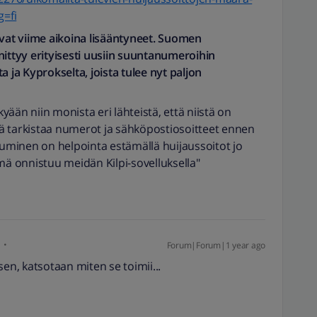
=fi
ovat viime aikoina lisääntyneet. Suomen
nittyy erityisesti uusiin suuntanumeroihin
a ja Kyprokselta, joista tulee nyt paljon
kyään niin monista eri lähteistä, että niistä on
eää tarkistaa numerot ja sähköpostiosoitteet ennen
utuminen on helpointa estämällä huijaussoitot jo
mä onnistuu meidän Kilpi-sovelluksella"
Forum|Forum|1 year ago
ksen, katsotaan miten se toimii...