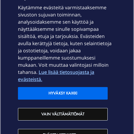
Käytämme evästeitä varmistaaksemme
sivuston sujuvan toiminnan,
Laitteet & liittymät
analysoidaksemme sen käyttöä ja
näyttääksemme sinulle sopivampaa
sisältöä, etuja ja tarjouksia. Evästeiden
Palvelut
avulla kerättyjä tietoja, kuten selaintietoja
ja ostotietoja, voidaan jakaa
Tuki
kumppaneillemme suostumuksesi
mukaan. Voit muuttaa valintojasi milloin
tahansa.
Lue lisää tietosuojasta ja
Ajankohtaista
evästeistä.
Elisa Oyj
HYVÄKSY KAIKKI
In English
VAIN VÄLTTÄMÄTTÖMÄT
På Svenska