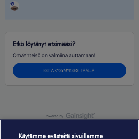
Etkö löytänyt etsimääsi?
OmaYhteisö on valmiina auttamaan!
ESITÄ KYSYMYKSESI TÄÄLLÄ!
OmaYhteisö-käyttöehdot
Accessibility statement
Käytämme evästeitä sivuillamme