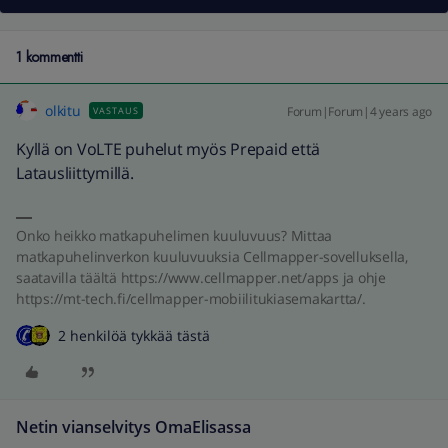
1 kommentti
olkitu
Forum|Forum|4 years ago
VASTAUS
Kyllä on VoLTE puhelut myös Prepaid että
Latausliittymillä.
Onko heikko matkapuhelimen kuuluvuus? Mittaa
matkapuhelinverkon kuuluvuuksia Cellmapper-sovelluksella,
saatavilla täältä https://www.cellmapper.net/apps ja ohje
https://mt-tech.fi/cellmapper-mobiilitukiasemakartta/.
2 henkilöä tykkää tästä
Netin vianselvitys OmaElisassa