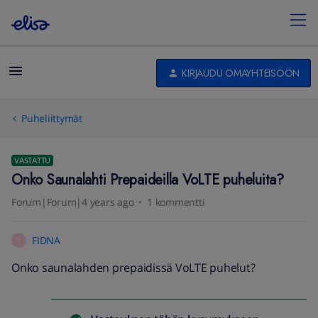
KIRJAUDU OMAYHTEISÖÖN
Puheliittymät
VASTATTU
Onko Saunalahti Prepaideilla VoLTE puheluita?
Forum|Forum|4 years ago
1 kommentti
FIDNA
F
Onko saunalahden prepaidissä VoLTE puhelut?