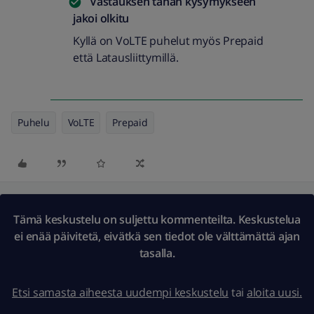
Vastauksen tähän kysymykseen
jakoi
olkitu
Kyllä on VoLTE puhelut myös Prepaid
että Latausliittymillä.
Puhelu
VoLTE
Prepaid
Tämä keskustelu on suljettu kommenteilta. Keskustelua
ei enää päivitetä, eivätkä sen tiedot ole välttämättä ajan
tasalla.
Etsi samasta aiheesta uudempi keskustelu
tai
aloita uusi.