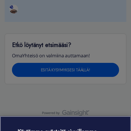
Etkö löytänyt etsimääsi?
OmaYhteisö on valmiina auttamaan!
ESITÄ KYSYMYKSESI TÄÄLLÄ!
OmaYhteisö-käyttöehdot
Accessibility statement