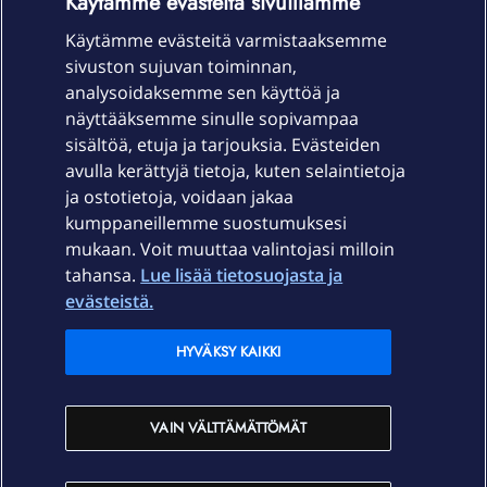
Käytämme evästeitä sivuillamme
Käytämme evästeitä varmistaaksemme
sivuston sujuvan toiminnan,
Laitteet & liittymät
analysoidaksemme sen käyttöä ja
näyttääksemme sinulle sopivampaa
sisältöä, etuja ja tarjouksia. Evästeiden
Palvelut
avulla kerättyjä tietoja, kuten selaintietoja
ja ostotietoja, voidaan jakaa
Tuki
kumppaneillemme suostumuksesi
mukaan. Voit muuttaa valintojasi milloin
tahansa.
Lue lisää tietosuojasta ja
Ajankohtaista
evästeistä.
Elisa Oyj
HYVÄKSY KAIKKI
In English
VAIN VÄLTTÄMÄTTÖMÄT
På Svenska