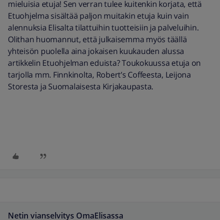
mieluisia etuja! Sen verran tulee kuitenkin korjata, että
Etuohjelma sisältää paljon muitakin etuja kuin vain
alennuksia Elisalta tilattuihin tuotteisiin ja palveluihin.
Olithan huomannut, että julkaisemma myös täällä
yhteisön puolella aina jokaisen kuukauden alussa
artikkelin Etuohjelman eduista? Toukokuussa etuja on
tarjolla mm. Finnkinolta, Robert’s Coffeesta, Leijona
Storesta ja Suomalaisesta Kirjakaupasta.
Netin vianselvitys OmaElisassa