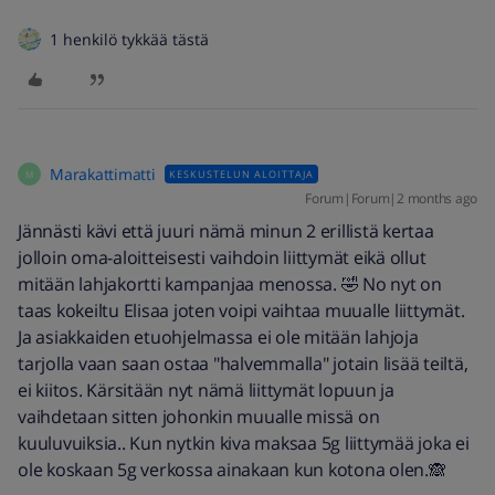
1 henkilö tykkää tästä
Marakattimatti
KESKUSTELUN ALOITTAJA
M
Forum|Forum|2 months ago
Jännästi kävi että juuri nämä minun 2 erillistä kertaa
jolloin oma-aloitteisesti vaihdoin liittymät eikä ollut
mitään lahjakortti kampanjaa menossa. 🤣 No nyt on
taas kokeiltu Elisaa joten voipi vaihtaa muualle liittymät.
Ja asiakkaiden etuohjelmassa ei ole mitään lahjoja
tarjolla vaan saan ostaa "halvemmalla" jotain lisää teiltä,
ei kiitos. Kärsitään nyt nämä liittymät lopuun ja
vaihdetaan sitten johonkin muualle missä on
kuuluvuiksia.. Kun nytkin kiva maksaa 5g liittymää joka ei
ole koskaan 5g verkossa ainakaan kun kotona olen.🙈