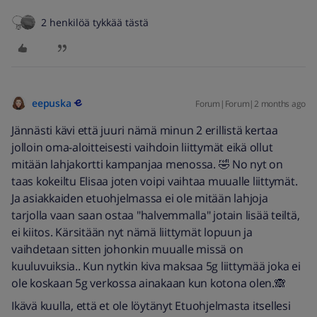
2 henkilöä tykkää tästä
eepuska
Forum|Forum|2 months ago
Jännästi kävi että juuri nämä minun 2 erillistä kertaa
jolloin oma-aloitteisesti vaihdoin liittymät eikä ollut
mitään lahjakortti kampanjaa menossa. 🤣 No nyt on
taas kokeiltu Elisaa joten voipi vaihtaa muualle liittymät.
Ja asiakkaiden etuohjelmassa ei ole mitään lahjoja
tarjolla vaan saan ostaa "halvemmalla" jotain lisää teiltä,
ei kiitos. Kärsitään nyt nämä liittymät lopuun ja
vaihdetaan sitten johonkin muualle missä on
kuuluvuiksia.. Kun nytkin kiva maksaa 5g liittymää joka ei
ole koskaan 5g verkossa ainakaan kun kotona olen.🙈
Ikävä kuulla, että et ole löytänyt Etuohjelmasta itsellesi