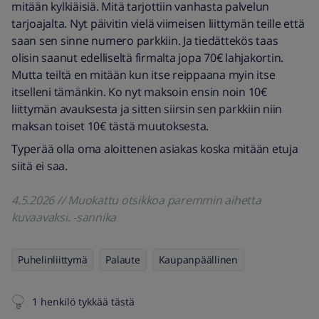
mitään kylkiäisiä. Mitä tarjottiin vanhasta palvelun
tarjoajalta. Nyt päivitin vielä viimeisen liittymän teille että
saan sen sinne numero parkkiin. Ja tiedättekös taas
olisin saanut edelliseltä firmalta jopa 70€ lahjakortin.
Mutta teiltä en mitään kun itse reippaana myin itse
itselleni tämänkin. Ko nyt maksoin ensin noin 10€
liittymän avauksesta ja sitten siirsin sen parkkiin niin
maksan toiset 10€ tästä muutoksesta.
Typerää olla oma aloittenen asiakas koska mitään etuja
siitä ei saa.
4.5.2026 // Muokattu otsikkoa paremmin aihetta
kuvaavaksi. -sannika
Puhelinliittymä
Palaute
Kaupanpäällinen
1 henkilö tykkää tästä