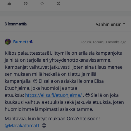
3 kommenttia
Vanhin ensin
Burnett
Forum|Forum|3 months ago
Kiitos palautteestasi! Liittymille on erilaisia kampanjoita
ja niitä on tarjolla eri yhteydenottokanavissamme.
Kampanjat vaihtuvat jatkuvasti, joten aina tilaus menee
sen mukaan millä hetkellä on tilattu ja millä
kampanjalla. 😊 Elisalla on asiakkaille oma Elisa
Etuohjelma, joka huomioi ja antaa
etuuksia:
https://elisa.fi/etuohjelma/
. 😎 Siellä on joka
kuukausi vaihtuvia etuuksia sekä jatkuvia etuuksia, joten
huomioimme lämpimästi asiakkaitamme.
Mahtavaa, kun liityit mukaan OmaYhteisöön! ​
@Marakattimatti
😊