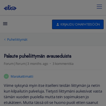
KIRJAUDU OMAYHTEISÖÖN
Puheliittymät
Palaute puheliittymän avauseduista
Forum|Forum|3 months ago
3 kommenttia
Marakattimatti
M
Viime syksynä myin itse itselleni teidän liittymän ja netin
kun kilpailutin palveluja. Tietysti liittymäni aukesivat vasta
tämän vuoden puolella mutta tein sopimuksen jo
etukäteen. Mutta tässä oli se huono puoli etten saanut