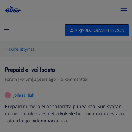
KIRJAUDU OMAYHTEISÖÖN
Puheliittymät
Prepaid ei voi ladata
Forum|Forum|2 years ago
5 kommenttia
jollasailfish
J
Prepaid numero ei anna ladata puheaikaa. Kun syötän
numeron tulee viesti että kokeile huomenna uudestaan.
Tätä ollut jo pidemmän aikaa.