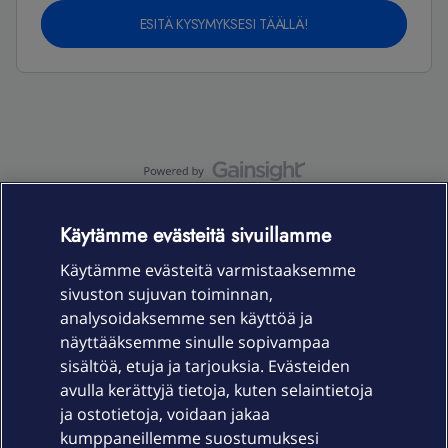
ESITÄ KYSYMYKSESI TÄÄLLÄ!
OmaYhteisö-käyttöehdot
Accessibility statement
Käytämme evästeitä sivuillamme
Käytämme evästeitä varmistaaksemme
sivuston sujuvan toiminnan,
Laitteet & liittymät
analysoidaksemme sen käyttöä ja
näyttääksemme sinulle sopivampaa
sisältöä, etuja ja tarjouksia. Evästeiden
Palvelut
avulla kerättyjä tietoja, kuten selaintietoja
ja ostotietoja, voidaan jakaa
Tuki
kumppaneillemme suostumuksesi