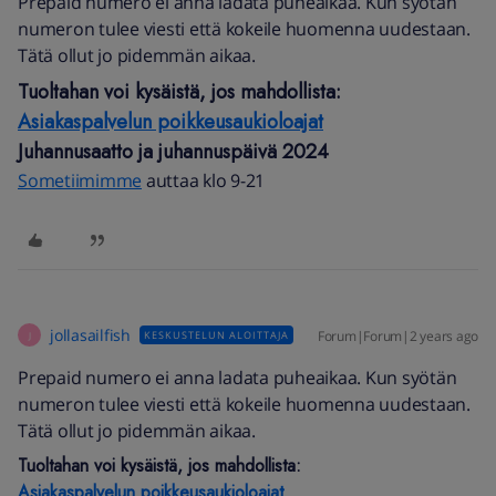
Prepaid numero ei anna ladata puheaikaa. Kun syötän
numeron tulee viesti että kokeile huomenna uudestaan.
Tätä ollut jo pidemmän aikaa.
Tuoltahan voi kysäistä, jos mahdollista:
Asiakaspalvelun poikkeusaukioloajat
Juhannusaatto ja juhannuspäivä 2024
Sometiimimme
auttaa klo 9-21
jollasailfish
Forum|Forum|2 years ago
KESKUSTELUN ALOITTAJA
J
Prepaid numero ei anna ladata puheaikaa. Kun syötän
numeron tulee viesti että kokeile huomenna uudestaan.
Tätä ollut jo pidemmän aikaa.
Tuoltahan voi kysäistä, jos mahdollista:
Asiakaspalvelun poikkeusaukioloajat