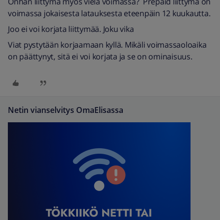
Onhan liittymä myös vielä voimassa? Prepaid liittymä on
voimassa jokaisesta latauksesta eteenpäin 12 kuukautta.
Joo ei voi korjata liittymää. Joku vika
Viat pystytään korjaamaan kyllä. Mikäli voimassaoloaika
on päättynyt, sitä ei voi korjata ja se on ominaisuus.
Netin vianselvitys OmaElisassa