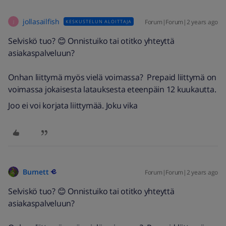
jollasailfish
Forum|Forum|2 years ago
KESKUSTELUN ALOITTAJA
J
Selviskö tuo? 😊 Onnistuiko tai otitko yhteyttä
asiakaspalveluun?
Onhan liittymä myös vielä voimassa? Prepaid liittymä on
voimassa jokaisesta latauksesta eteenpäin 12 kuukautta.
Joo ei voi korjata liittymää. Joku vika
Burnett
Forum|Forum|2 years ago
Selviskö tuo? 😊 Onnistuiko tai otitko yhteyttä
asiakaspalveluun?