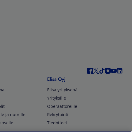
Elisa Oyj
lma
Elisa yrityksenä
Yrityksille
lit
Operaattoreille
lle ja nuorille
Rekrytointi
apselle
Tiedotteet