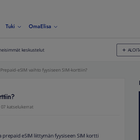
Tuki
OmaElisa
ALOIT
meisimmät keskustelut
Prepaid-eSIM vaihto fyysiseen SIM-korttiin?
ttiin?
107 katselukerrat
 prepaid eSIM liittymän fyysiseen SIM kortti