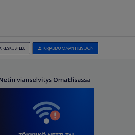
A KESKUSTELU
KIRJAUDU OMAYHTEISÖÖN
Netin vianselvitys OmaElisassa