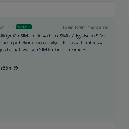
ori
Forum|Forum|7 months ago
VASTAUS
-liittymän SIM-kortin vaihto eSIMistä fyysiseen SIM-
tä sama puhelinnumero säilyisi. Eli tässä tilanteessa
os haluat fyysisen SIM-kortin puhelimeesi.
isöön. 😊