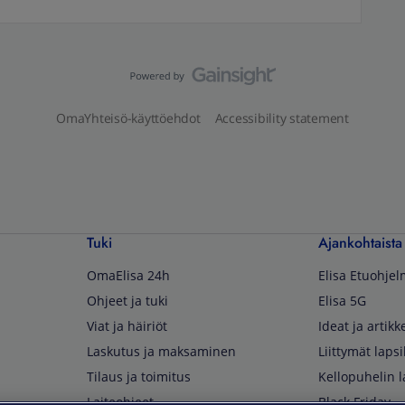
OmaYhteisö-käyttöehdot
Accessibility statement
Tuki
Ajankohtaista
OmaElisa 24h
Elisa Etuohje
Ohjeet ja tuki
Elisa 5G
Viat ja häiriöt
Ideat ja artikke
Laskutus ja maksaminen
Liittymät lapsi
Tilaus ja toimitus
Kellopuhelin l
Laiteohjeet
Black Friday