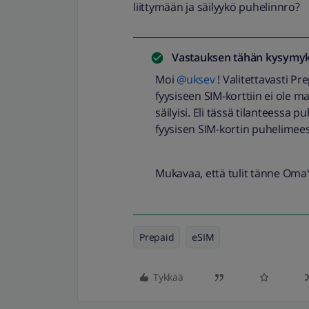
liittymään ja säilyykö puhelinnro?
Vastauksen tähän kysymyk
Moi ​
@uksev
! Valitettavasti Pr
fyysiseen SIM-korttiin ei ole 
säilyisi. Eli tässä tilanteessa
fyysisen SIM-kortin puhelimees
Mukavaa, että tulit tänne Oma
Prepaid
eSIM
Tykkää