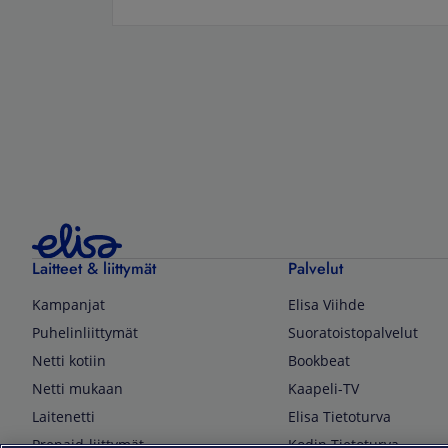
Laitteet & liittymät
Palvelut
Kampanjat
Elisa Viihde
Puhelinliittymät
Suoratoistopalvelut
Netti kotiin
Bookbeat
Netti mukaan
Kaapeli-TV
Laitenetti
Elisa Tietoturva
Prepaid-liittymät
Kodin Tietoturva