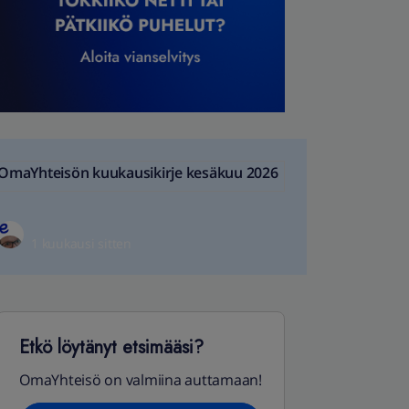
OmaYhteisön kuukausikirje kesäkuu 2026
1 kuukausi sitten
Etkö löytänyt etsimääsi?
OmaYhteisö on valmiina auttamaan!