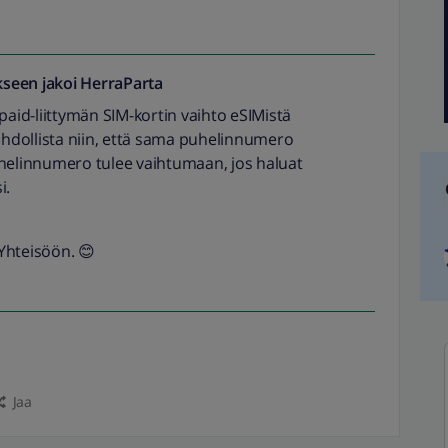
seen jakoi
HerraParta
epaid-liittymän SIM-kortin vaihto eSIMistä
mahdollista niin, että sama puhelinnumero
 puhelinnumero tulee vaihtumaan, jos haluat
i.
Yhteisöön. 😊
Jaa