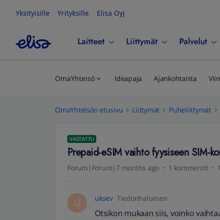
Yksityisille
Yrityksille
Elisa Oyj
Laitteet
Liittymät
Palvelut
OmaYhteisö
Ideapaja
Ajankohtaista
Vii
OmaYhteisön etusivu
Liittymät
Puheliittymät
VASTATTU
Prepaid-eSIM vaihto fyysiseen SIM-kor
Forum|Forum|7 months ago
1 kommentti
uksev
Tiedonhaluinen
U
Otsikon mukaan siis, voinko vaihtaa