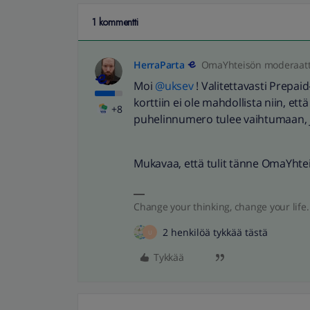
1 kommentti
HerraParta
OmaYhteisön moderaatt
Moi ​
@uksev
! Valitettavasti Prepaid
korttiin ei ole mahdollista niin, et
+8
puhelinnumero tulee vaihtumaan, j
Mukavaa, että tulit tänne OmaYhte
Change your thinking, change your life.
2 henkilöä tykkää tästä
U
Tykkää