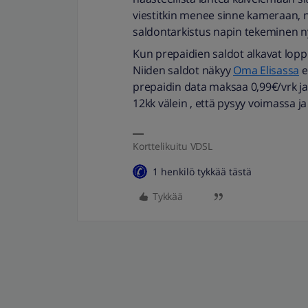
viestitkin menee sinne kameraan, 
saldontarkistus napin tekeminen ny
Kun prepaidien saldot alkavat loppua 
Niiden saldot näkyy
Oma Elisassa
e
prepaidin data maksaa 0,99€/vrk ja 
12kk välein , että pysyy voimassa ja
Korttelikuitu VDSL
1 henkilö tykkää tästä
Tykkää