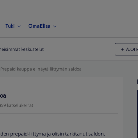
Tuki
OmaElisa
ALOIT
meisimmät keskustelut
Prepaid kauppa ei näytä liittymän saldoa
doa
359 katselukerrat
n prepaid-liittymä ja olisin tarkitanut saldon.