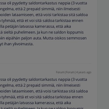
jossa oli pyydetty saldontarkastus nappia (3 vuotta
 ongelma, että 2 prepaid simmiä, niin ilmeisesti
 noiden lataamiseen, että voisi tarkistaa sitä saldoa
 tyhmää, että et voi sitä saldoa tarkistaa ennen
olla petäjän latvassa kamerassa, että aika
itä sieltä puhelimeen. Ja kun ne saldon loppumis
niin eipähän paljon auta. Mutta oiskos semmosen
t ihan ylivoimasta.
Forum|Forum|4 years ago
jossa oli pyydetty saldontarkastus nappia (3 vuotta
 ongelma, että 2 prepaid simmiä, niin ilmeisesti
 noiden lataamiseen, että voisi tarkistaa sitä saldoa
 tyhmää, että et voi sitä saldoa tarkistaa ennen
olla petäjän latvassa kamerassa, että aika
itä sieltä puhelimeen. Ja kun ne saldon loppumis