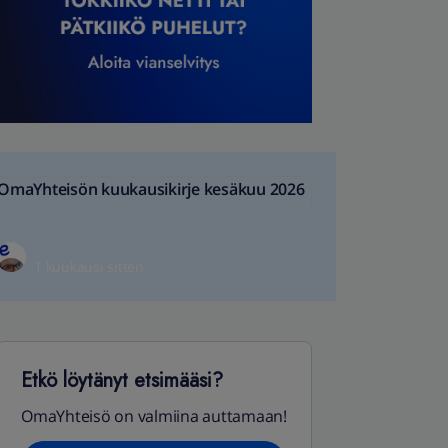
OmaYhteisön kuukausikirje kesäkuu 2026
1 kuukausi sitten
Etkö löytänyt etsimääsi?
OmaYhteisö on valmiina auttamaan!