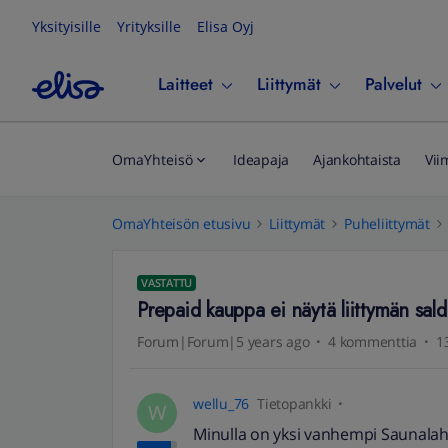
Yksityisille
Yrityksille
Elisa Oyj
Laitteet
Liittymät
Palvelut
OmaYhteisö
Ideapaja
Ajankohtaista
Vii
OmaYhteisön etusivu
Liittymät
Puheliittymät
VASTATTU
Prepaid kauppa ei näytä liittymän sal
Forum|Forum|5 years ago
4 kommenttia
1
wellu_76
Tietopankki
W
Minulla on yksi vanhempi Saunalahde