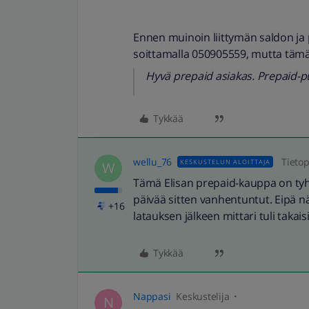
Ennen muinoin liittymän saldon ja 
soittamalla 050905559, mutta tämä 
Hyvä prepaid asiakas. Prepaid-pu
Tykkää
wellu_76
Tieto
KESKUSTELUN ALOITTAJA
W
Tämä Elisan prepaid-kauppa on tyhmä.
päivää sitten vanhentuntut. Eipä 
+16
latauksen jälkeen mittari tuli takaisi
Tykkää
Nappasi
Keskustelija
N