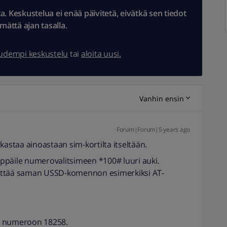
 Keskustelua ei enää päivitetä, eivätkä sen tiedot
ämättä ajan tasalla.
uudempi keskustelu
tai
aloita uusi.
Vanhin ensin
Forum|Forum|5 years ago
kastaa ainoastaan sim-kortilta itseltään.
näppäile numerovalitsimeen *100# luuri auki.
ettää saman USSD-komennon esimerkiksi AT-
ILI numeroon 18258.