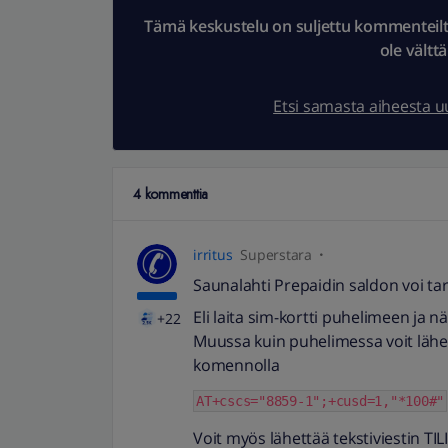
Tämä keskustelu on suljettu kommenteilta.
ole vältt
Etsi samasta aiheesta 
4 kommenttia
irritus
Superstara
Saunalahti Prepaidin saldon voi tar
Eli laita sim-kortti puhelimeen ja 
+22
Muussa kuin puhelimessa voit läh
komennolla
AT+cscs="8859-1";+cusd=1,"*100#"
Voit myös lähettää tekstiviestin T