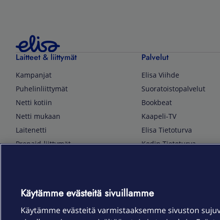
Laitteet & liittymät
Palvelut
Kampanjat
Elisa Viihde
Puhelinliittymät
Suoratoistopalvelut
Netti kotiin
Bookbeat
Netti mukaan
Kaapeli-TV
Laitenetti
Elisa Tietoturva
Prepaid-liittymät
Kodin Tietoturva
Puhelimet ja tarvikkeet
Mobiilivarmenne
Tietotekniikka
Kuka soittaa
Pelaaminen
Sähköpostipalvelu
Käytämme evästeitä sivuillamme
TV & audio
Elisa Kotiverkko
Käytämme evästeitä varmistaaksemme sivuston suju
Kodinkoneet
Elisa Pilvilinna