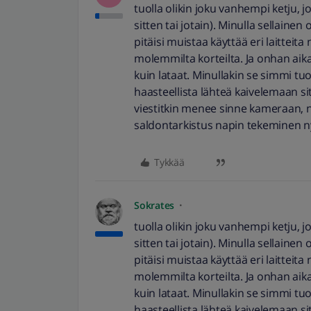
tuolla olikin joku vanhempi ketju, 
sitten tai jotain). Minulla sellainen
pitäisi muistaa käyttää eri laitteita
molemmilta korteilta. Ja onhan aika
kuin lataat. Minullakin se simmi tu
haasteellista lähteä kaivelemaan s
viestitkin menee sinne kameraan, 
saldontarkistus napin tekeminen ny
Tykkää
Sokrates
tuolla olikin joku vanhempi ketju, 
sitten tai jotain). Minulla sellainen
pitäisi muistaa käyttää eri laitteita
molemmilta korteilta. Ja onhan aika
kuin lataat. Minullakin se simmi tu
haasteellista lähteä kaivelemaan s