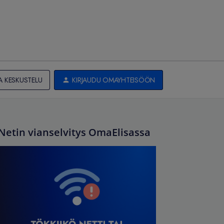
A KESKUSTELU
KIRJAUDU OMAYHTEISÖÖN
Netin vianselvitys OmaElisassa