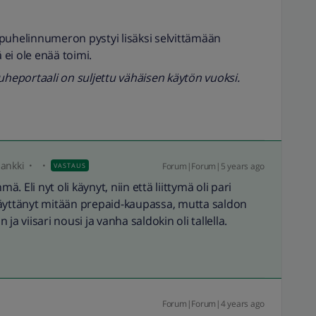
puhelinnumeron pystyi lisäksi selvittämään
ei ole enää toimi.
heportaali on suljettu vähäisen käytön vuoksi.
pankki
Forum|Forum|5 years ago
VASTAUS
 Eli nyt oli käynyt, niin että liittymä oli pari
näyttänyt mitään prepaid-kaupassa, mutta saldon
n ja viisari nousi ja vanha saldokin oli tallella.
Forum|Forum|4 years ago