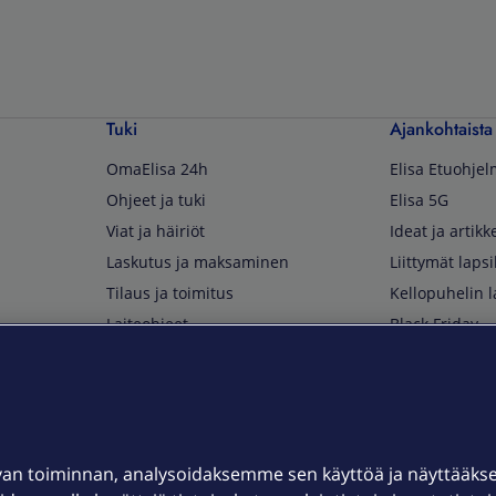
Tuki
Ajankohtaista
OmaElisa 24h
Elisa Etuohje
Ohjeet ja tuki
Elisa 5G
Viat ja häiriöt
Ideat ja artikke
Laskutus ja maksaminen
Liittymät lapsi
Tilaus ja toimitus
Kellopuhelin l
Laiteohjeet
Black Friday
Asiakaspalvelun yhteystiedot
Huippuetuja El
Soita Omagurulle
OmaYhteisö
Myymälät ja myyntipisteet
van toiminnan, analysoidaksemme sen käyttöä ja näyttääk
Kuuluvuuskartta