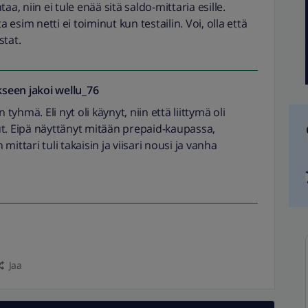
 niin ei tule enää sitä saldo-mittaria esille.
a esim netti ei toiminut kun testailin. Voi, olla että
stat.
seen jakoi
wellu_76
hmä. Eli nyt oli käynyt, niin että liittymä oli
ut. Eipä näyttänyt mitään prepaid-kaupassa,
ittari tuli takaisin ja viisari nousi ja vanha
Jaa