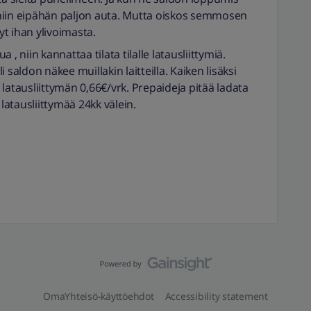
niin eipähän paljon auta. Mutta oiskos semmosen
t ihan ylivoimasta.
, niin kannattaa tilata tilalle latausliittymiä.
li saldon näkee muillakin laitteilla. Kaiken lisäksi
latausliittymän 0,66€/vrk. Prepaideja pitää ladata
 latausliittymää 24kk välein.
OmaYhteisö-käyttöehdot
Accessibility statement