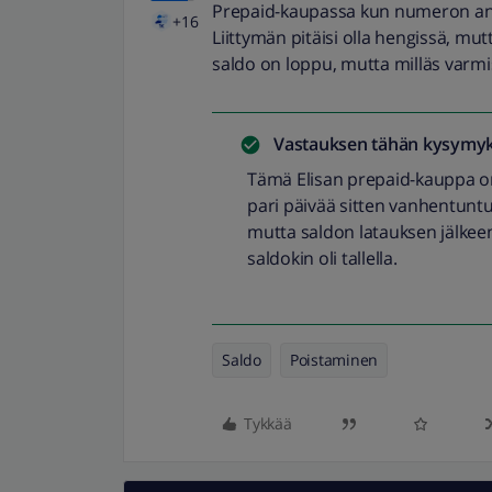
Prepaid-kaupassa kun numeron antaa,
+16
Liittymän pitäisi olla hengissä, mutt
saldo on loppu, mutta milläs varmi
Vastauksen tähän kysymyk
Tämä Elisan prepaid-kauppa on ty
pari päivää sitten vanhentunt
mutta saldon latauksen jälkeen m
saldokin oli tallella.
Saldo
Poistaminen
Tykkää