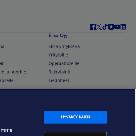
Elisa Oyj
lma
Elisa yrityksenä
Yrityksille
lit
Operaattoreille
lle ja nuorille
Rekrytointi
apselle
Tiedotteet
In English
isan asiakkaille
Customer Service
OmaElisa Self Service
HYVÄKSY KAIKKI
Moving to Finland
semme
Elisa Corporation