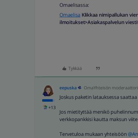
Omaelisassa:
Omaelisa
Klikkaa nimipallukan vier
ilmoitukset>Asiakaspalvelun viesti
Tykkää
eepuska
OmaYhteisön moderaattor
Joskus paketin latauksessa saattaa ol
+13
Jos mietityttää menikö puhelinnume
verkkopankkisi kautta maksun viit
Tervetuloa mukaan yhteisöön ​
@An