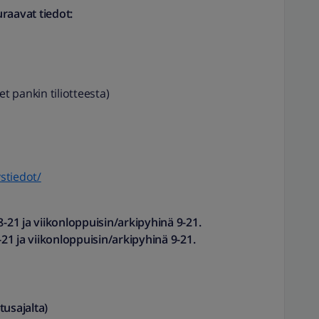
raavat tiedot:
 pankin tiliotteesta)
ystiedot/
8-21 ja viikonloppuisin/arkipyhinä 9-21.
-21 ja viikonloppuisin/arkipyhinä 9-21.
sajalta)​