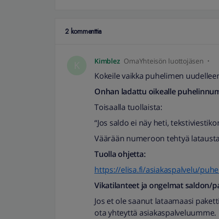
2 kommenttia
Kimblez
OmaYhteisön luottojäsen
K
Kokeile vaikka puhelimen uudellee
Onhan ladattu oikealle puhelinnum
Toisaalla tuollaista:
“Jos saldo ei näy heti, tekstiviesti
Väärään numeroon tehtyä latausta e
Tuolla ohjetta:
https://elisa.fi/asiakaspalvelu/puhe
Vikatilanteet ja ongelmat saldon/p
Jos et ole saanut lataamaasi paketti
ota yhteyttä asiakaspalveluumme.