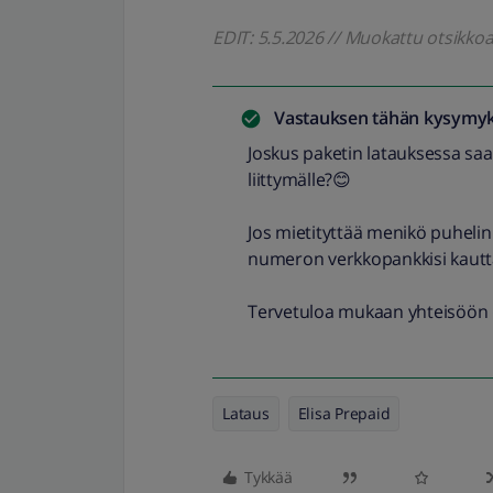
EDIT: 5.5.2026 // Muokattu otsikk
Vastauksen tähän kysymyk
Joskus paketin latauksessa saatt
liittymälle?😊
Jos mietityttää menikö puhelinn
numeron verkkopankkisi kautt
Tervetuloa mukaan yhteisöön ​
Lataus
Elisa Prepaid
Tykkää