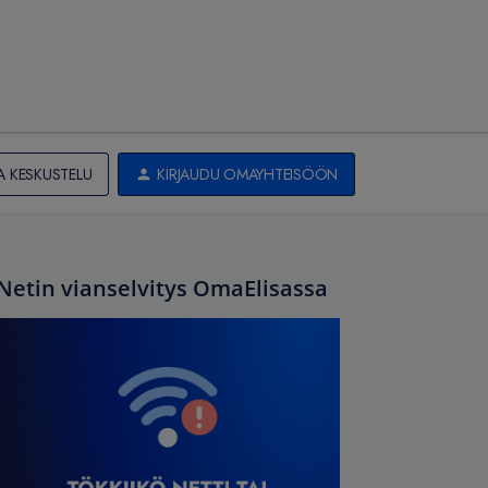
A KESKUSTELU
KIRJAUDU OMAYHTEISÖÖN
Netin vianselvitys OmaElisassa