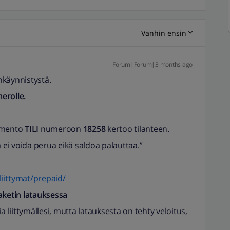
Vanhin ensin
Forum|Forum|3 months ago
nkäynnistystä.
erolle.
komento
TILI
numeroon
18258
kertoo tilanteen.
i voida perua eikä saldoa palauttaa.”
liittymat/prepaid/
aketin latauksessa
a liittymällesi, mutta latauksesta on tehty veloitus,