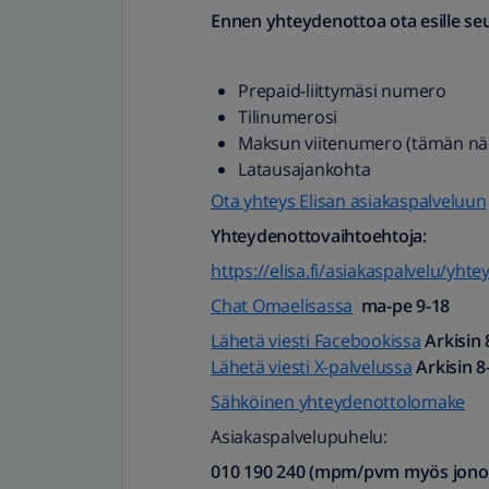
Ennen yhteydenottoa ota esille seu
Prepaid-liittymäsi numero
Tilinumerosi
Maksun viitenumero (tämän näet
Latausajankohta
Ota yhteys Elisan asiakaspalveluun
Yhteydenottovaihtoehtoja:
https://elisa.fi/asiakaspalvelu/yhte
Chat Omaelisassa
ma-pe 9-18
Lähetä viesti Facebookissa
Arkisin 
Lähetä viesti X-palvelussa
Arkisin 8
Sähköinen yhteydenottolomake
Asiakaspalvelupuhelu:
010 190 240 (mpm/pvm myös jonotu