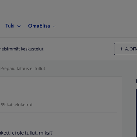
Tuki
OmaElisa
ALOIT
meisimmät keskustelut
Prepaid lataus ei tullut
99 katselukerrat
tti ei ole tullut, miksi?