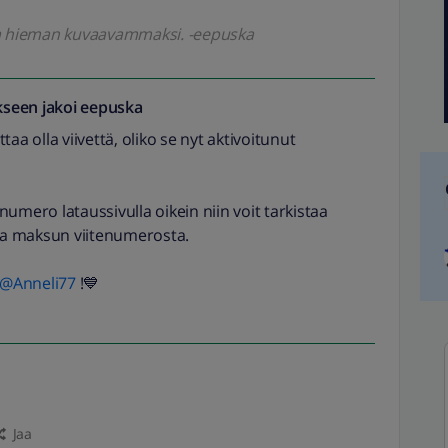
oa hieman kuvaavammaksi. -eepuska
seen jakoi
eepuska
aa olla viivettä, oliko se nyt aktivoitunut
umero lataussivulla oikein niin voit tarkistaa
a maksun viitenumerosta.
@Anneli77
!💙
Jaa