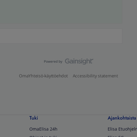
OmaYhteisö-käyttöehdot
Accessibility statement
Tuki
Ajankohtaista
OmaElisa 24h
Elisa Etuohje