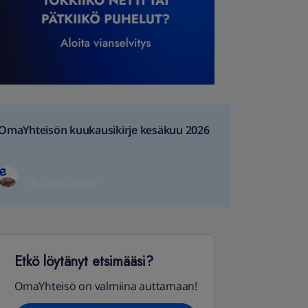
OmaYhteisön kuukausikirje kesäkuu 2026
1 kuukausi sitten
Etkö löytänyt etsimääsi?
OmaYhteisö on valmiina auttamaan!