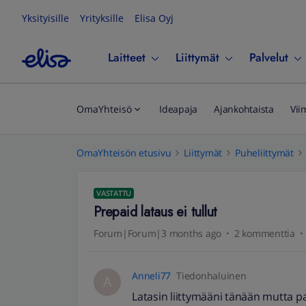
Yksityisille
Yrityksille
Elisa Oyj
Laitteet
Liittymät
Palvelut
OmaYhteisö
Ideapaja
Ajankohtaista
Vii
OmaYhteisön etusivu
Liittymät
Puheliittymät
VASTATTU
Prepaid lataus ei tullut
Forum|Forum|3 months ago
2 kommenttia
Anneli77
Tiedonhaluinen
A
Latasin liittymääni tänään mutta pake