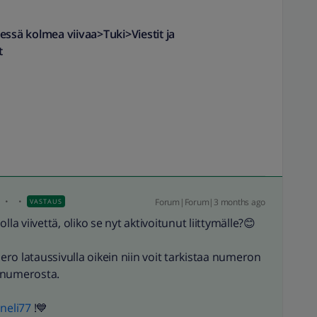
essä kolmea viivaa>Tuki>Viestit ja
t
i
Forum|Forum|3 months ago
VASTAUS
la viivettä, oliko se nyt aktivoitunut liittymälle?😊
ro lataussivulla oikein niin voit tarkistaa numeron
enumerosta.
neli77
!💙