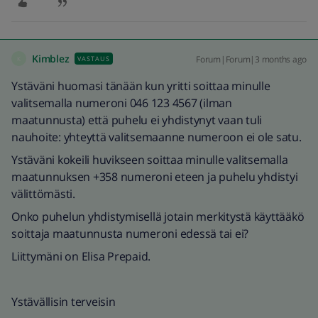
Kimblez
Forum|Forum|3 months ago
VASTAUS
K
Ystäväni huomasi tänään kun yritti soittaa minulle
valitsemalla numeroni 046 123 4567 (ilman
maatunnusta) että puhelu ei yhdistynyt vaan tuli
nauhoite: yhteyttä valitsemaanne numeroon ei ole satu.
Ystäväni kokeili huvikseen soittaa minulle valitsemalla
maatunnuksen +358 numeroni eteen ja puhelu yhdistyi
välittömästi.
Onko puhelun yhdistymisellä jotain merkitystä käyttääkö
soittaja maatunnusta numeroni edessä tai ei?
Liittymäni on Elisa Prepaid.
Ystävällisin terveisin