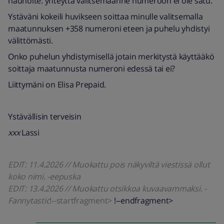
nauhoite: yhteyttä valitsemaanne numeroon ei ole satu.
Ystäväni kokeili huvikseen soittaa minulle valitsemalla
maatunnuksen +358 numeroni eteen ja puhelu yhdistyi
välittömästi.
Onko puhelun yhdistymisellä jotain merkitystä käyttääkö
soittaja maatunnusta numeroni edessä tai ei?
Liittymäni on Elisa Prepaid.
Ystävällisin terveisin
xxx
Lassi
EDIT: 11.4.2026 // Muokattu pois näkyviltä viestissä ollut
koko nimi. -eepuska
EDIT: 13.4.2026 // Muokattu otsikkoa kuvaavammaksi. -
Fannytastic
!--startfragment>
!--endfragment>