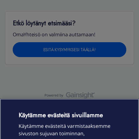
Etkö löytänyt etsimääsi?
OmaYhteisö on valmiina auttamaan!
ESITÄ KYSYMYKSESI TÄÄLLÄ!
OmaYhteisö-käyttöehdot
Accessibility statement
Käytämme evästeitä sivuillamme
Käytämme evästeitä varmistaaksemme
sivuston sujuvan toiminnan,