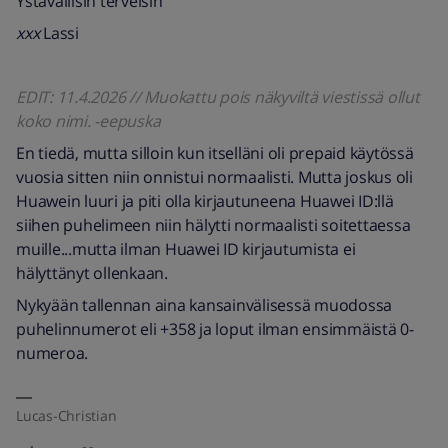
Ystävällisin terveisin
xxx
Lassi
EDIT: 11.4.2026 // Muokattu pois näkyviltä viestissä ollut
koko nimi. -eepuska
En tiedä, mutta silloin kun itselläni oli prepaid käytössä
vuosia sitten niin onnistui normaalisti. Mutta joskus oli
Huawein luuri ja piti olla kirjautuneena Huawei ID:llä
siihen puhelimeen niin hälytti normaalisti soitettaessa
muille...mutta ilman Huawei ID kirjautumista ei
hälyttänyt ollenkaan.
Nykyään tallennan aina kansainvälisessä muodossa
puhelinnumerot eli +358 ja loput ilman ensimmäistä 0-
numeroa.
Lucas-Christian