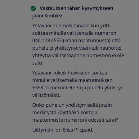
Vastauksen tähän kysymykseen
jakoi
Kimblez
Ystäväni huomasi tänään kun yritti
soittaa minulle valitsemalla numeroni
046 123 4567 (ilman maatunnusta) että
puhelu ei yhdistynyt vaan tuli nauhoite:
yhteyttä valitsemaanne numeroon ei ole
satu.
Ystäväni kokeili huvikseen soittaa
minulle valitsemalla maatunnuksen
+358 numeroni eteen ja puhelu yhdistyi
välittömästi.
Onko puhelun yhdistymisellä jotain
merkitystä käyttääkö soittaja
maatunnusta numeroni edessä tai ei?
Liittymäni on Elisa Prepaid.