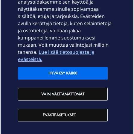
Laitteet & liittymät
analysoidaksemme sen käyttöä ja
näyttääksemme sinulle sopivampaa
sisältöä, etuja ja tarjouksia. Evästeiden
Palvelut
avulla kerättyjä tietoja, kuten selaintietoja
ja ostotietoja, voidaan jakaa
Tuki
kumppaneillemme suostumuksesi
mukaan. Voit muuttaa valintojasi milloin
tahansa.
Lue lisää tietosuojasta ja
Ajankohtaista
evästeistä.
Elisa Oyj
HYVÄKSY KAIKKI
In English
VAIN VÄLTTÄMÄTTÖMÄT
På Svenska
EVÄSTEASETUKSET
Sopimusehdot
Tietosuoja
Saavutettavuus
Evästeasetukset
Tekijänoikeudet © 2026 Elisa Oyj.