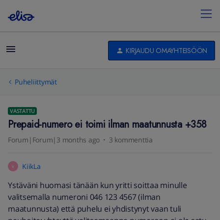
KIRJAUDU OMAYHTEISÖÖN
Puheliittymät
VASTATTU
Prepaid-numero ei toimi ilman maatunnusta +358
Forum|Forum|3 months ago
3 kommenttia
KiikLa
K
Ystäväni huomasi tänään kun yritti soittaa minulle
valitsemalla numeroni 046 123 4567 (ilman
maatunnusta) että puhelu ei yhdistynyt vaan tuli