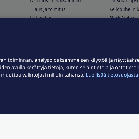
Laskutus ja maksaminen
Liittymät lapsi
Tilaus ja toimitus
Kellopuhelin l
Laiteohjeet
Black Friday
Asiakaspalvelun yhteystiedot
Huippuetuja El
Soita Omagurulle
OmaYhteisö
Myymälät ja myyntipisteet
van toiminnan, analysoidaksemme sen käyttöä ja näyttääk
Kuuluvuuskartta
iden avulla kerättyjä tietoja, kuten selaintietoja ja ostotieto
Asiakastiedotteet
uuttaa valintojasi milloin tahansa.
Lue lisää tietosuojasta 
t
OmaElisa-sovellus
järjestelmä
Kirjaudu sähköpostiin
et © 2026 Elisa Oyj.