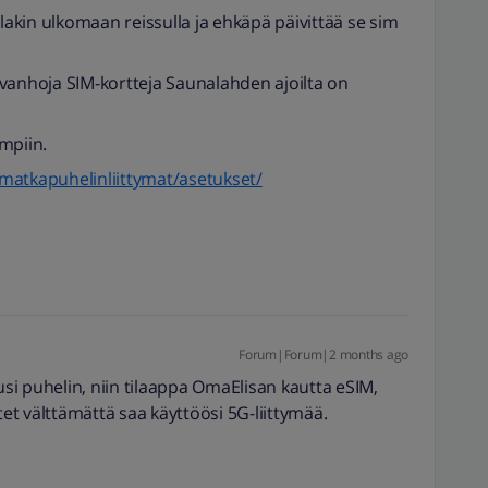
kin ulkomaan reissulla ja ehkäpä päivittää se sim
vanhoja SIM-kortteja Saunalahden ajoilta on
mpiin.
e/matkapuhelinliittymat/asetukset/
Forum|Forum|2 months ago
si puhelin, niin tilaappa OmaElisan kautta eSIM,
tet välttämättä saa käyttöösi 5G-liittymää.