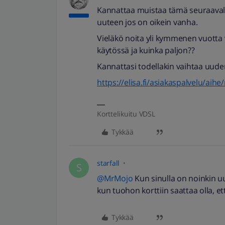
Kannattaa muistaa tämä seuraavalla
uuteen jos on oikein vanha.
Vieläkö noita yli kymmenen vuotta 
käytössä ja kuinka paljon??
Kannattasi todellakin vaihtaa uude
https://elisa.fi/asiakaspalvelu/aih
Korttelikuitu VDSL
Tykkää
starfall
S
@MrMojo
Kun sinulla on noinkin uu
kun tuohon korttiin saattaa olla, et
Tykkää