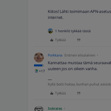
Kiitos! Lähti toimimaan APN-asetust
internet.
1 henkilö tykkää tästä
Tykkää
Porkkana
Entinen elisalainen
Kannattaa muistaa tämä seuraavalla
uuteen jos on oikein vanha.
+17
Kyllä botti hoitaa, kunhan puhut asioist
Tykkää
Sokrates