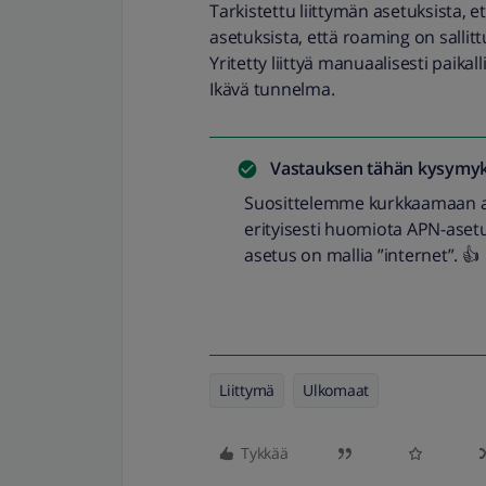
Tarkistettu liittymän asetuksista, e
asetuksista, että roaming on sallitt
Yritetty liittyä manuaalisesti paika
Ikävä tunnelma.
Vastauksen tähän kysymyk
Suosittelemme kurkkaamaan alle
erityisesti huomiota APN-asetu
asetus on mallia ”internet”. 👍
Liittymä
Ulkomaat
Tykkää