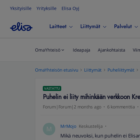
Yksityisille
Yrityksille
Elisa Oyj
Laitteet
Liittymät
Palvelut
OmaYhteisö
Ideapaja
Ajankohtaista
Vii
OmaYhteisön etusivu
Liittymät
Puheliittymät
VASTATTU
Puhelin ei liity mihinkään verkkoon Kre
Forum|Forum|2 months ago
6 kommenttia
MrMojo
Keskustelija
M
Mikä neuvoksi, kun puhelin ei Elisan