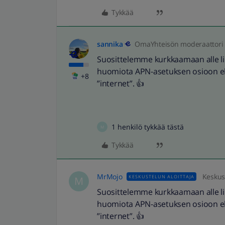
Tykkää
sannika
OmaYhteisön moderaattori
Suosittelemme kurkkaamaan alle liite
huomiota APN-asetuksen osioon eli
+8
”internet”. 👍
1 henkilö tykkää tästä
M
Tykkää
MrMojo
Keskust
KESKUSTELUN ALOITTAJA
M
Suosittelemme kurkkaamaan alle liite
huomiota APN-asetuksen osioon eli
”internet”. 👍