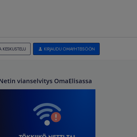
A KESKUSTELU
KIRJAUDU OMAYHTEISÖÖN
Netin vianselvitys OmaElisassa