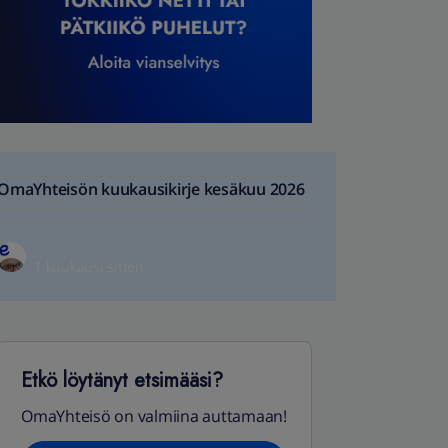
OmaYhteisön kuukausikirje kesäkuu 2026
1 kuukausi sitten
Etkö löytänyt etsimääsi?
OmaYhteisö on valmiina auttamaan!