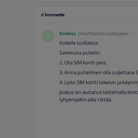
6 kommenttia
Kimblez
OmaYhteisön luottojäsen
K
Kokeile tuollaista:
Sammuta puhelin.
2. Ota SIM kortti pois.
3. Anna puhelimen olla suljettuna 
4. Laita SIM kortti takaisin ja käynni
Joskus on auttanut laittamalla lento
lyhyempikin aika riittää.