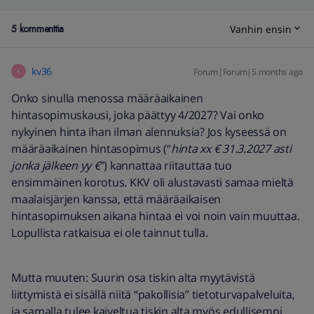
5 kommenttia
Vanhin ensin
kv36
Forum|Forum|5 months ago
K
Onko sinulla menossa määräaikainen
hintasopimuskausi, joka päättyy 4/2027? Vai onko
nykyinen hinta ihan ilman alennuksia? Jos kyseessä on
määräaikainen hintasopimus (“
hinta xx € 31.3.2027 asti
jonka jälkeen yy €
”) kannattaa riitauttaa tuo
ensimmäinen korotus. KKV oli alustavasti samaa mieltä
maalaisjärjen kanssa, että määräaikaisen
hintasopimuksen aikana hintaa ei voi noin vain muuttaa.
Lopullista ratkaisua ei ole tainnut tulla.
Mutta muuten: Suurin osa tiskin alta myytävistä
liittymistä ei sisällä niitä “pakollisia” tietoturvapalveluita,
ja samalla tulee kaiveltua tiskin alta myös edullisempi