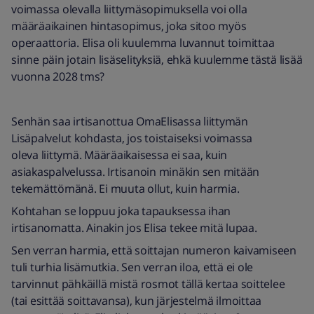
voimassa olevalla liittymäsopimuksella voi olla
määräaikainen hintasopimus, joka sitoo myös
operaattoria. Elisa oli kuulemma luvannut toimittaa
sinne päin jotain lisäselityksiä, ehkä kuulemme tästä lisää
vuonna 2028 tms?
Senhän saa irtisanottua OmaElisassa liittymän
Lisäpalvelut kohdasta, jos toistaiseksi voimassa
oleva liittymä. Määräaikaisessa ei saa, kuin
asiakaspalvelussa. Irtisanoin minäkin sen mitään
tekemättömänä. Ei muuta ollut, kuin harmia.
Kohtahan se loppuu joka tapauksessa ihan
irtisanomatta. Ainakin jos Elisa tekee mitä lupaa.
Sen verran harmia, että soittajan numeron kaivamiseen
tuli turhia lisämutkia. Sen verran iloa, että ei ole
tarvinnut pähkäillä mistä rosmot tällä kertaa soittelee
(tai esittää soittavansa), kun järjestelmä ilmoittaa