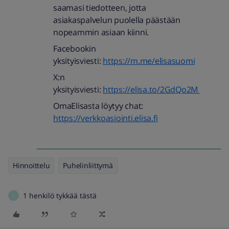
saamasi tiedotteen, jotta
asiakaspalvelun puolella päästään
nopeammin asiaan kiinni.
Facebookin
yksityisviesti:
https://m.me/elisasuomi
X:n
yksityisviesti:
https://elisa.to/2GdQo2M
OmaElisasta löytyy chat:
https://verkkoasiointi.elisa.fi
Hinnoittelu
Puhelinliittymä
1 henkilö tykkää tästä
L