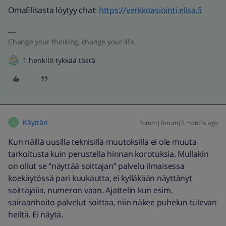
OmaElisasta löytyy chat:
https://verkkoasiointi.elisa.fi
Change your thinking, change your life.
1 henkilö tykkää tästä
Käyttäri
Forum|Forum|5 months ago
K
Kun näillä uusilla teknisillä muutoksilla ei ole muuta
tarkoitusta kuin perustella hinnan korotuksia. Mullakin
on ollut se “näyttää soittajan” palvelu ilmaisessa
koekäytössä pari kuukautta, ei kylläkään näyttänyt
soittajaiia, numeron vaan. Ajattelin kun esim.
sairaanhoito palvelut soittaa, niin näkee puhelun tulevan
heiltä. Ei näytä.