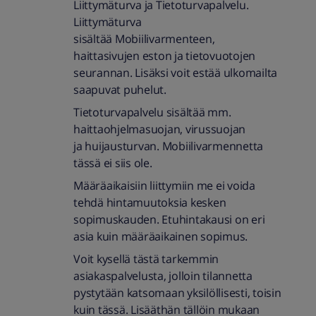
Liittymäturva ja Tietoturvapalvelu.
Liittymäturva
sisältää Mobiilivarmenteen,
haittasivujen eston ja tietovuotojen
seurannan. Lisäksi voit estää ulkomailta
saapuvat puhelut.
Tietoturvapalvelu sisältää mm.
haittaohjelmasuojan, virussuojan
ja huijausturvan. Mobiilivarmennetta
tässä ei siis ole.
Määräaikaisiin liittymiin me ei voida
tehdä hintamuutoksia kesken
sopimuskauden. Etuhintakausi on eri
asia kuin määräaikainen sopimus.
Voit kysellä tästä tarkemmin
asiakaspalvelusta, jolloin tilannetta
pystytään katsomaan yksilöllisesti, toisin
kuin tässä. Lisääthän tällöin mukaan