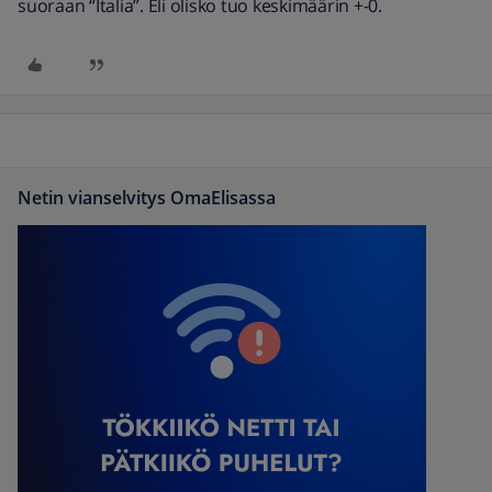
suoraan “Italia”. Eli olisko tuo keskimäärin +-0.
Netin vianselvitys OmaElisassa