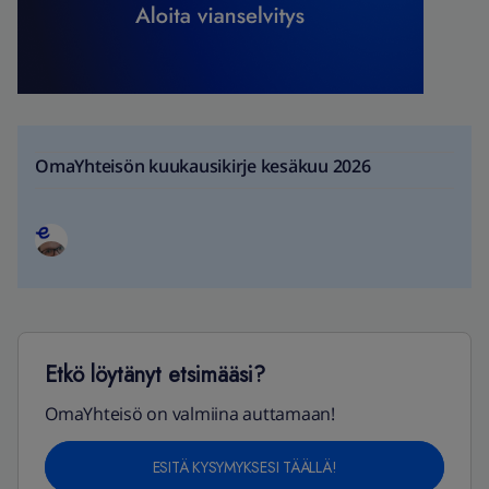
OmaYhteisön kuukausikirje kesäkuu 2026
Etkö löytänyt etsimääsi?
OmaYhteisö on valmiina auttamaan!
ESITÄ KYSYMYKSESI TÄÄLLÄ!