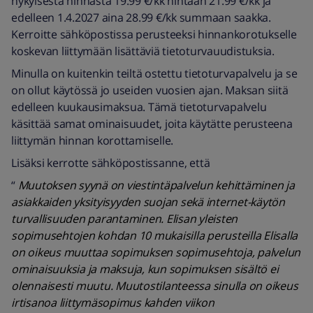
nykyisestä hinnasta 19.99 €/kk hintaan 21.99 €/kk ja
edelleen 1.4.2027 aina 28.99 €/kk summaan saakka.
Kerroitte sähköpostissa perusteeksi hinnankorotukselle
koskevan liittymään lisättäviä tietoturvauudistuksia.
Minulla on kuitenkin teiltä ostettu tietoturvapalvelu ja se
on ollut käytössä jo useiden vuosien ajan. Maksan siitä
edelleen kuukausimaksua. Tämä tietoturvapalvelu
käsittää samat ominaisuudet, joita käytätte perusteena
liittymän hinnan korottamiselle.
Lisäksi kerrotte sähköpostissanne, että
“
Muutoksen syynä on viestintäpalvelun kehittäminen ja
asiakkaiden yksityisyyden suojan sekä internet-käytön
turvallisuuden parantaminen. Elisan yleisten
sopimusehtojen kohdan 10 mukaisilla perusteilla Elisalla
on oikeus muuttaa sopimuksen sopimusehtoja, palvelun
ominaisuuksia ja maksuja, kun sopimuksen sisältö ei
olennaisesti muutu. Muutostilanteessa sinulla on oikeus
irtisanoa liittymäsopimus kahden viikon