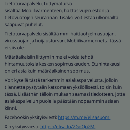
Tietoturvapalvelu. Liittymäturva
sisältää Mobiilivarmenteen, haittasivujen eston ja
tietovuotojen seurannan. Lisäksi voit estää ulkomailta
saapuvat puhelut.
Tietoturvapalvelu sisältää mm. haittaohjelmasuojan,
virussuojan ja huijausturvan. Mobiilivarmennetta tässä
ei siis ole.
Määräaikaisiin liittymiin me ei voida tehdä
hintamuutoksia kesken sopimuskauden. Etuhintakausi
on eri asia kuin määräaikainen sopimus.
Voit kysellä tästä tarkemmin asiakaspalvelusta, jolloin
tilannetta pystytään katsomaan yksilöllisesti, toisin kuin
tässä. Lisääthän tällöin mukaan saamasi tiedotteen, jotta
asiakaspalvelun puolella päästään nopeammin asiaan
kiinni.
Facebookin yksityisviesti:
https://m.me/elisasuomi
X:n yksityisviesti:
https://elisa.to/2GdQo2M