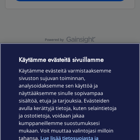
OmaYhteisö-käyttöehdot
Accessibility statement
Käytämme evästeitä sivuillamme
Käytämme evästeitä varmistaaksemme
sivuston sujuvan toiminnan,
Laitteet & liittymät
analysoidaksemme sen käyttöä ja
näyttääksemme sinulle sopivampaa
sisältöä, etuja ja tarjouksia. Evästeiden
Palvelut
avulla kerättyjä tietoja, kuten selaintietoja
ja ostotietoja, voidaan jakaa
Tuki
kumppaneillemme suostumuksesi
mukaan. Voit muuttaa valintojasi milloin
tahansa.
Lue lisää tietosuojasta ja
Ajankohtaista