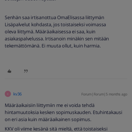
Senhän saa irtisanottua OmaElisassa liittymän
Lisäpalvelut kohdasta, jos toistaiseksi voimassa
oleva liittymä. Määräaikaisessa ei saa, kuin
asiakaspalvelussa. Irtisanoin minäkin sen mitään
tekemättömänä. Ei muuta ollut, kuin harmia.
kv36
Forum|Forum|5 months ago
K
Määräaikaisiin liittymiin me ei voida tehdä
hintamuutoksia kesken sopimuskauden. Etuhintakausi
on eri asia kuin määräaikainen sopimus.
KKV oli viime kesänä sitä mieltä, että toistaiseksi