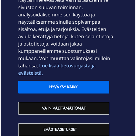
Käytämme evästeitä varmistaaksemme
sivuston sujuvan toiminnan,
Laitteet & liittymät
analysoidaksemme sen käyttöä ja
näyttääksemme sinulle sopivampaa
sisältöä, etuja ja tarjouksia. Evästeiden
Palvelut
avulla kerättyjä tietoja, kuten selaintietoja
ja ostotietoja, voidaan jakaa
Tuki
kumppaneillemme suostumuksesi
mukaan. Voit muuttaa valintojasi milloin
tahansa.
Lue lisää tietosuojasta ja
Ajankohtaista
evästeistä.
Elisa Oyj
HYVÄKSY KAIKKI
In English
VAIN VÄLTTÄMÄTTÖMÄT
På Svenska
EVÄSTEASETUKSET