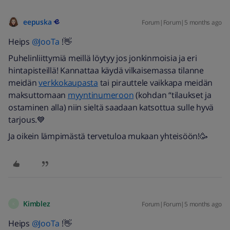
eepuska
Forum|Forum|5 months ago
Heips ​
@JooTa
!👋
Puhelinliittymiä meillä löytyy jos jonkinmoisia ja eri
hintapisteillä! Kannattaa käydä vilkaisemassa tilanne
meidän
verkkokaupasta
tai pirauttele vaikkapa meidän
maksuttomaan
myyntinumeroon
(kohdan “tilaukset ja
ostaminen alla) niin sieltä saadaan katsottua sulle hyvä
tarjous.💙
Ja oikein lämpimästä tervetuloa mukaan yhteisöön!🥳
Kimblez
Forum|Forum|5 months ago
K
Heips ​
@JooTa
!👋