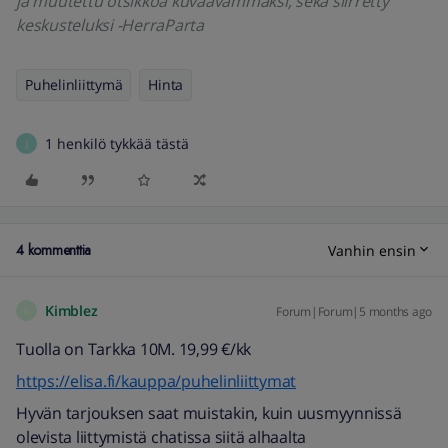
ja muutettu otsikkoa kuvaavammaksi, sekä siirretty
keskusteluksi -HerraParta
Puhelinliittymä
Hinta
1 henkilö tykkää tästä
J
4 kommenttia
Vanhin ensin
Kimblez
Forum|Forum|5 months ago
K
Tuolla on Tarkka 10M. 19,99 €/kk
https://elisa.fi/kauppa/puhelinliittymat
Hyvän tarjouksen saat muistakin, kuin uusmyynnissä
olevista liittymistä chatissa siitä alhaalta