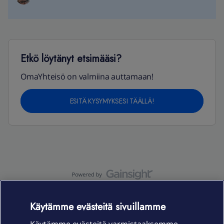
Etkö löytänyt etsimääsi?
OmaYhteisö on valmiina auttamaan!
ESITÄ KYSYMYKSESI TÄÄLLÄ!
OmaYhteisö-käyttöehdot
Accessibility statement
Käytämme evästeitä sivuillamme