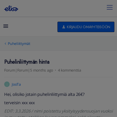
KIRJAUDU OMAYHTEISÖÖN
Puheliittymät
Puhelinliittymän hinta
Forum|Forum|5 months ago
4 kommenttia
JooTa
J
Hei, olisiko jotain puhelinliittymiä alta 26€?
terveisin xxx xxx
EDIT: 3.3.2026 / nimi poistettu yksityisyydensuojan vuoksi