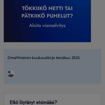
OmaYhteisön kuukausikirje kesäkuu 2026
Etkö löytänyt etsimääsi?