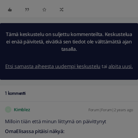
Tämä keskustelu on suljettu kommenteilta. Keskustelua
ei enää päivitetä, eivätkä sen tiedot ole välttämättä ajan
tasalla.
Etsi samasta aiheesta uudempi keskustelu
tai
aloita uusi.
1 kommentti
Kimblez
Forum|Forum|2 years ago
K
Milloin tiiän että minun liittymä on päivittynyt
OmaElisassa pitäisi näkyä: