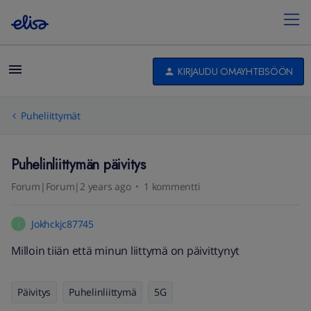
KIRJAUDU OMAYHTEISÖÖN
Puheliittymät
Puhelinliittymän päivitys
Forum|Forum|2 years ago
1 kommentti
Jokhckjc87745
J
Milloin tiiän että minun liittymä on päivittynyt
Päivitys
Puhelinliittymä
5G