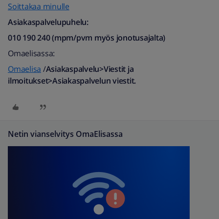
Soittakaa minulle
Asiakaspalvelupuhelu:
010 190 240 (mpm/pvm myös jonotusajalta)​
Omaelisassa:
Omaelisa
/
Asiakaspalvelu>Viestit ja
ilmoitukset>Asiakaspalvelun vie
stit.
Netin vianselvitys OmaElisassa