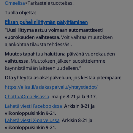
Omaelisa
>Tarkastele tuotteitasi.
Tuolla ohjetta:
Elisan puhelinliittymän päivittäminen
“Uusi liittymä astuu voimaan automaattisesti
vuorokauden vaihteessa.
Voit vaihtaa muutoksen
ajankohtaa tilausta tehdessäsi.
Muutos tapahtuu haluttuna päivänä vuorokauden
vaihtuessa.
Muutoksen jälkeen suosittelemme
käynnistämään laitteen uudelleen.”
Ota yhteyttä asiakaspalveluun, jos kestää pitempään:
https://elisa.fi/asiakaspalvelu/yhteystiedot/
ChattaaOmaelisassa
ma-pe 8-21 ja la 9-17.
Lähetä viesti Facebookissa
Arkisin 8-21 ja
viikonloppuisinkin 9-21.
Lähetä viesti X-palvelussa
Arkisin 8-21 ja
viikonloppuisinkin 9-21.