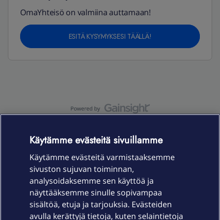
OmaYhteisö on valmiina auttamaan!
ESITÄ KYSYMYKSESI TÄÄLLÄ!
OmaYhteisö-käyttöehdot
Accessibility statement
Käytämme evästeitä sivuillamme
Käytämme evästeitä varmistaaksemme
sivuston sujuvan toiminnan,
Laitteet & liittymät
analysoidaksemme sen käyttöä ja
näyttääksemme sinulle sopivampaa
sisältöä, etuja ja tarjouksia. Evästeiden
Palvelut
avulla kerättyjä tietoja, kuten selaintietoja