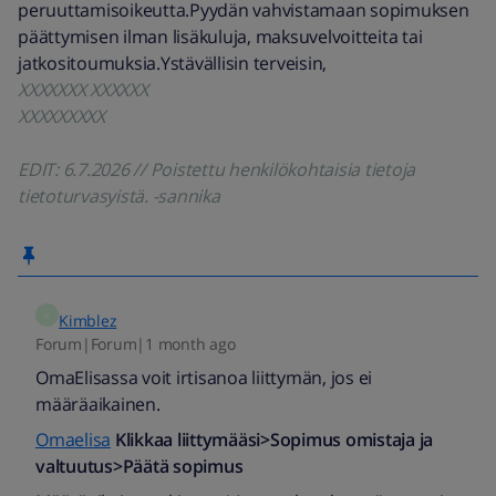
peruuttamisoikeutta.Pyydän vahvistamaan sopimuksen
päättymisen ilman lisäkuluja, maksuvelvoitteita tai
jatkositoumuksia.Ystävällisin terveisin,
XXXXXXX XXXXXX
XXXXXXXXX
EDIT: 6.7.2026 // Poistettu henkilökohtaisia tietoja
tietoturvasyistä. -sannika
K
Kimblez
Forum|Forum|1 month ago
OmaElisassa voit irtisanoa liittymän, jos ei
määräaikainen.
Omaelisa
Klikkaa liittymääsi>Sopimus omistaja ja
valtuutus>Päätä sopimus