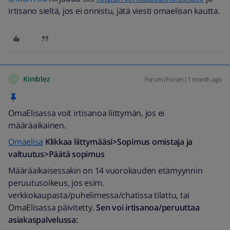
irtisano sieltä, jos ei onnistu, jätä viesti omaelisan kautta.
Kimblez
Forum|Forum|1 month ago
K
OmaElisassa voit irtisanoa liittymän, jos ei
määräaikainen.
Omaelisa
Klikkaa liittymääsi>Sopimus omistaja ja
valtuutus>Päätä sopimus
Määräaikaisessakin on 14 vuorokauden etämyynnin
peruutusoikeus, jos esim.
verkkokaupasta/puhelimessa/chatissa tilattu, tai
OmaElisassa päivitetty.
Sen voi irtisanoa/peruuttaa
asiakaspalvelussa: