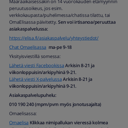
Määräaikaisessakin on 14 vuorokauden etämyynnin
peruutusoikeus, jos esim.
verkkokaupasta/puhelimessa/chatissa tilattu, tai
OmaElisassa päivitetty.
Sen voi irtisanoa/peruuttaa
asiakaspalvelussa:
https://elisa.fi/asiakaspalvelu/yhteystiedot/
Chat Omaelisassa
ma-pe 9-18
Yksityisviestillä somessa:
Lähetä viesti Facebookissa
Arkisin 8-21 ja
viikonloppuisin/arkipyhinä 9-21.
Lähetä viesti X-palvelussa
Arkisin 8-21 ja
viikonloppuisin/arkipyhinä 9-21.
Asiakaspalvelupuhelu:
010 190 240 (mpm/pvm myös jonotusajalta)​
Omaelisassa:
Omaelisa
Klikkaa nimipallukan vieressä kolmea