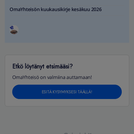
OmaYhteisön kuukausikirje kesäkuu 2026
Etkö löytänyt etsimääsi?
OmaYhteisö on valmiina auttamaan!
ESITÄ KYSYMYKSESI TÄÄLLÄ!