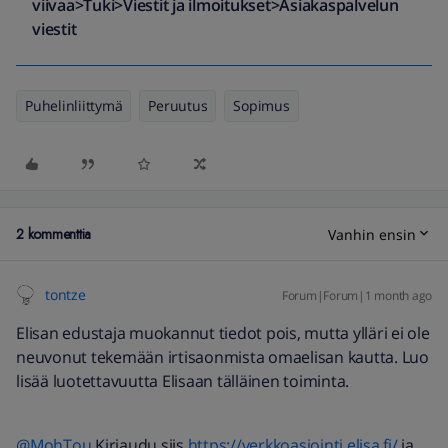
viivaa>Tuki>Viestit ja ilmoitukset>Asiakaspalvelun
viestit
Puhelinliittymä
Peruutus
Sopimus
2 kommenttia
Vanhin ensin
tontze
Forum|Forum|1 month ago
Elisan edustaja muokannut tiedot pois, mutta ylläri ei ole
neuvonut tekemään irtisaonmista omaelisan kautta. Luo
lisää luotettavuutta Elisaan tälläinen toiminta.
@MohTou
Kirjaudu siis
https://verkkoasiointi.elisa.fi/
ja