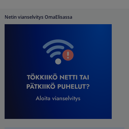
Netin vianselvitys OmaElisassa