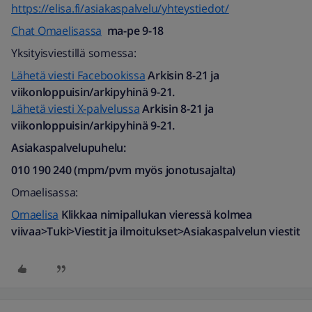
https://elisa.fi/asiakaspalvelu/yhteystiedot/
Chat Omaelisassa
ma-pe 9-18
Yksityisviestillä somessa:
Lähetä viesti Facebookissa
Arkisin 8-21 ja
viikonloppuisin/arkipyhinä 9-21.
Lähetä viesti X-palvelussa
Arkisin 8-21 ja
viikonloppuisin/arkipyhinä 9-21.
Asiakaspalvelupuhelu:
010 190 240 (mpm/pvm myös jonotusajalta)​
Omaelisassa:
Omaelisa
Klikkaa nimipallukan vieressä kolmea
viivaa>Tuki>Viestit ja ilmoitukset>Asiakaspalvelun viestit