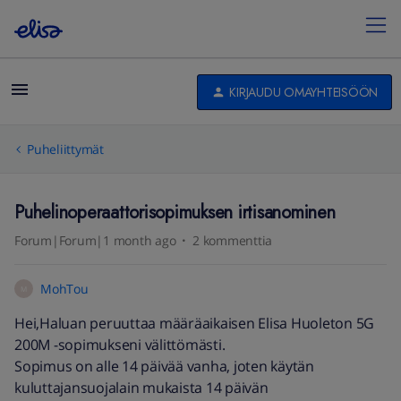
KIRJAUDU OMAYHTEISÖÖN
Puheliittymät
Puhelinoperaattorisopimuksen irtisanominen
Forum|Forum|1 month ago
2 kommenttia
MohTou
M
Hei,Haluan peruuttaa määräaikaisen Elisa Huoleton 5G
200M -sopimukseni välittömästi.
Sopimus on alle 14 päivää vanha, joten käytän
kuluttajansuojalain mukaista 14 päivän