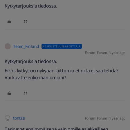
Kytkytarjouksia tiedossa.
Team_Finland
KESKUSTELUN ALOITTAJA
T
Forum|Forum|1 year ago
Kytkytarjouksia tiedossa.
Eikös kytkyt oo nykyään laittomia et niitä ei saa tehdä?
Vai kuvittelenko ihan omiani?
tontze
Forum|Forum|1 year ago
Tarjoavat ensimmäisenä vain omille asiakkailleen,