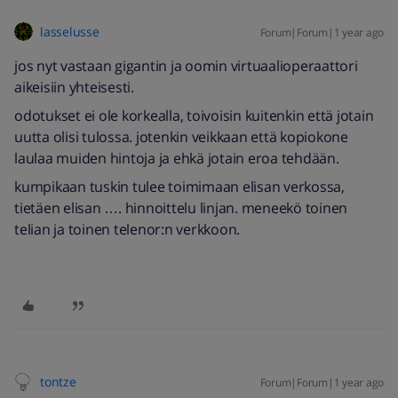
lasselusse
Forum|Forum|1 year ago
jos nyt vastaan gigantin ja oomin virtuaalioperaattori
aikeisiin yhteisesti.
odotukset ei ole korkealla, toivoisin kuitenkin että jotain
uutta olisi tulossa. jotenkin veikkaan että kopiokone
laulaa muiden hintoja ja ehkä jotain eroa tehdään.
kumpikaan tuskin tulee toimimaan elisan verkossa,
tietäen elisan …. hinnoittelu linjan. meneekö toinen
telian ja toinen telenor:n verkkoon.
tontze
Forum|Forum|1 year ago