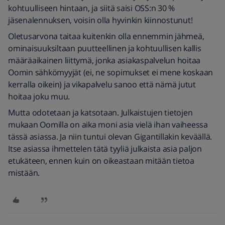
kohtuulliseen hintaan, ja siitä saisi OSS:n 30 %
jäsenalennuksen, voisin olla hyvinkin kiinnostunut!
Oletusarvona taitaa kuitenkin olla ennemmin jähmeä,
ominaisuuksiltaan puutteellinen ja kohtuullisen kallis
määräaikainen liittymä, jonka asiakaspalvelun hoitaa
Oomin sähkömyyjät (ei, ne sopimukset ei mene koskaan
kerralla oikein) ja vikapalvelu sanoo että nämä jutut
hoitaa joku muu.
Mutta odotetaan ja katsotaan. Julkaistujen tietojen
mukaan Oomilla on aika moni asia vielä ihan vaiheessa
tässä asiassa. Ja niin tuntui olevan Gigantillakin keväällä.
Itse asiassa ihmettelen tätä tyyliä julkaista asia paljon
etukäteen, ennen kuin on oikeastaan mitään tietoa
mistään.