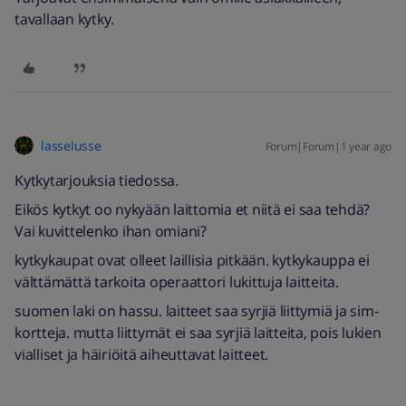
tavallaan kytky.
lasselusse
Forum|Forum|1 year ago
Kytkytarjouksia tiedossa.
Eikös kytkyt oo nykyään laittomia et niitä ei saa tehdä?
Vai kuvittelenko ihan omiani?
kytkykaupat ovat olleet laillisia pitkään. kytkykauppa ei
välttämättä tarkoita operaattori lukittuja laitteita.
suomen laki on hassu. laitteet saa syrjiä liittymiä ja sim-
kortteja. mutta liittymät ei saa syrjiä laitteita, pois lukien
vialliset ja häiriöitä aiheuttavat laitteet.