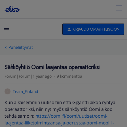
KIRJAUDU OMAYHTEISÖÖN
Puheliittymät
Sähköyhtiö Oomi laajentaa operaattoriksi
Forum|Forum|1 year ago
9 kommenttia
Team_Finland
T
Kun aikaisemmin uutisoitiin että Gigantti aikoo ryhtyä
operaattoriksi, niin nyt myös sähköyhtiö Oomi aikoo
tehdä samoin:
https://oomi.fi/oomi/uutiset/oomi-
laajentaa-liiketoimintaansa-ja-perustaa-oomi-mobiili-