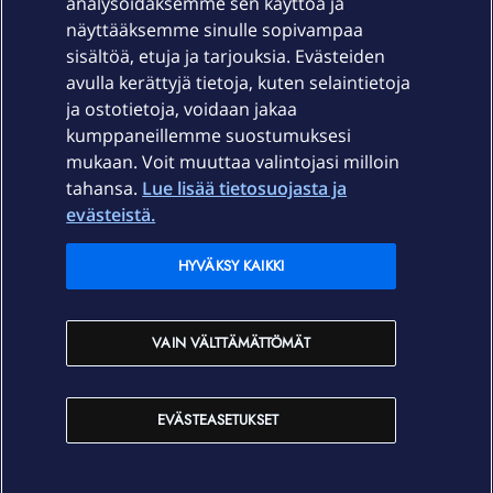
Laitteet & liittymät
analysoidaksemme sen käyttöä ja
näyttääksemme sinulle sopivampaa
sisältöä, etuja ja tarjouksia. Evästeiden
Palvelut
avulla kerättyjä tietoja, kuten selaintietoja
ja ostotietoja, voidaan jakaa
Tuki
kumppaneillemme suostumuksesi
mukaan. Voit muuttaa valintojasi milloin
tahansa.
Lue lisää tietosuojasta ja
Ajankohtaista
evästeistä.
Elisa Oyj
HYVÄKSY KAIKKI
In English
VAIN VÄLTTÄMÄTTÖMÄT
På Svenska
EVÄSTEASETUKSET
Sopimusehdot
Tietosuoja
Saavutettavuus
Evästeasetukset
Tekijänoikeudet © 2026 Elisa Oyj.