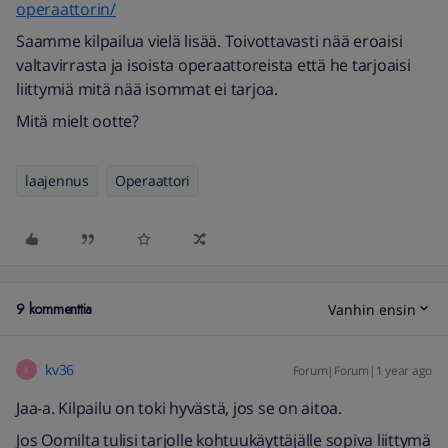
operaattorin/
Saamme kilpailua vielä lisää. Toivottavasti nää eroaisi
valtavirrasta ja isoista operaattoreista että he tarjoaisi
liittymiä mitä nää isommat ei tarjoa.
Mitä mielt ootte?
laajennus
Operaattori
9 kommenttia
Vanhin ensin
kv36
Forum|Forum|1 year ago
K
Jaa-a. Kilpailu on toki hyvästä, jos se on aitoa.
Jos Oomilta tulisi tarjolle kohtuukäyttäjälle sopiva liittymä