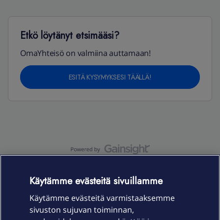
Etkö löytänyt etsimääsi?
OmaYhteisö on valmiina auttamaan!
ESITÄ KYSYMYKSESI TÄÄLLÄ!
OmaYhteisö-käyttöehdot
Accessibility statement
Käytämme evästeitä sivuillamme
Käytämme evästeitä varmistaaksemme
sivuston sujuvan toiminnan,