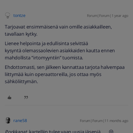
tontze
Forum|Forum|1 year ago
Tarjoavat ensimmäisenä vain omille asiakkailleen,
tavallaan kytky.
Lienee helpointa ja edullisinta selvittää
kysyntä olemassaolevien asiakkaiden kautta ennen
mahdollista “irtomyyntiin” tuomista.
Ehdottomasti, sen jälkeen kannattaa tarjota halvempaa
liittymää kuin operaattoreilla, jos ottaa myös
sähköliittymän.
rane58
Forum|Forum|11 months ago
Porkkanat
, kartelliin tulee vaan uusia jäseniä….. 😒