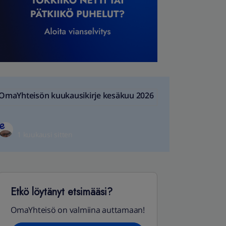
OmaYhteisön kuukausikirje kesäkuu 2026
1 kuukausi sitten
Etkö löytänyt etsimääsi?
OmaYhteisö on valmiina auttamaan!