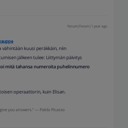
Forum|Forum|1 year ago
okauppa
 vähintään kuusi peräkkäin, niin
tumisen jälkeen tulee: Liittymän päivitys
ittoi mitä tahansa numeroita puhelinnumero
toisen operaattorin, kuin Elisan.
give you answers.” ― Pablo Picasso