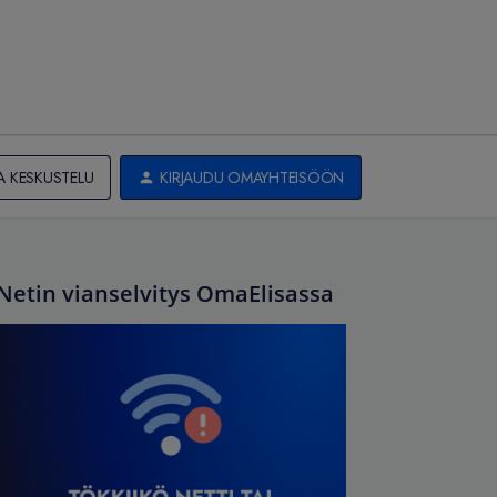
A KESKUSTELU
KIRJAUDU OMAYHTEISÖÖN
Netin vianselvitys OmaElisassa