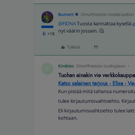
Burnett
OmaYhteisön moderaattori
@FIDNA
Tuosta kannattaa kysellä
a
nyt väärin jossain. 🤔
+18
Tykkää
Kimblez
OmaYhteisön luottojäsen
K
Tuohan ainakin vie verkkokauppa
Katso salainen tarjous - Elisa - 
Kun pistää mitä tahansa numeroita
tulee kirjautumisvaihtoehto. Kirjau
Eli kirjautumisvaihtoehto tulee la
kohtaan.