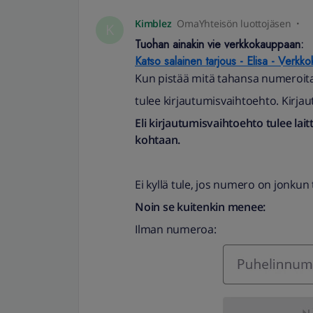
Kimblez
OmaYhteisön luottojäsen
K
Tuohan ainakin vie verkkokauppaan:
Katso salainen tarjous - Elisa - Verkk
Kun pistää mitä tahansa numeroita
tulee kirjautumisvaihtoehto. Kirjau
Eli kirjautumisvaihtoehto tulee la
kohtaan.
Ei kyllä tule, jos numero on jonkun 
Noin se kuitenkin menee:
Ilman numeroa: