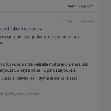
Vanhin ensin
Forum|Forum|1 year ago
n. en tiedä miten korjata.
ja saada jotain tarjouksia, tosin numerot on
e.
ollut vuosia sitten elisalla mutta ei ole enää, siis
tarjoussivu näytti noita …. perustarjouksia.
ivusto ei päivitä jos liittymä ei ole voimassa.
omuudet pois. -Burnett