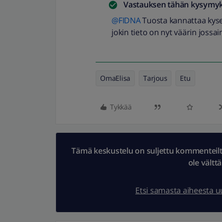
Vastauksen tähän kysymyk
@FIDNA
Tuosta kannattaa kyse
jokin tieto on nyt väärin jossain
OmaElisa
Tarjous
Etu
Tykkää
Tämä keskustelu on suljettu kommenteilta.
ole vältt
Etsi samasta aiheesta 