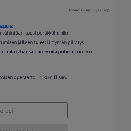
Forum|Forum|1 year ago
okauppa
 vähintään kuusi peräkkäin, niin
tumisen jälkeen tulee: Liittymän päivitys
ittoi mitä tahansa numeroita puhelinnumero
toisen operaattorin, kuin Elisan.