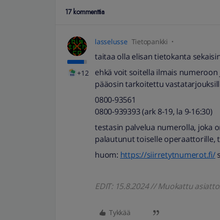
17 kommenttia
lasselusse
Tietopankki
taitaa olla elisan tietokanta sekaisi
ehkä voit soitella ilmais numeroon 
+12
pääosin tarkoitettu vastatarjouksill
0800-93561
0800-939393 (ark 8-19, la 9-16:30)
testasin palvelua numerolla, joka on 
palautunut toiselle operaattorille, 
huom:
https://siirretytnumerot.fi/
s
EDIT: 15.8.2024 // Muokattu asiatt
Tykkää