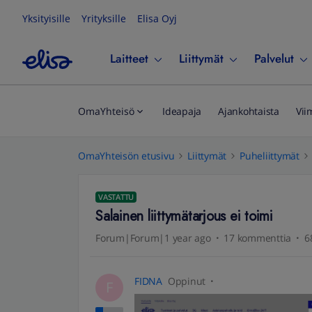
Yksityisille
Yrityksille
Elisa Oyj
Laitteet
Liittymät
Palvelut
OmaYhteisö
Ideapaja
Ajankohtaista
Vii
OmaYhteisön etusivu
Liittymät
Puheliittymät
VASTATTU
Salainen liittymätarjous ei toimi
Forum|Forum|1 year ago
17 kommenttia
6
FIDNA
Oppinut
F