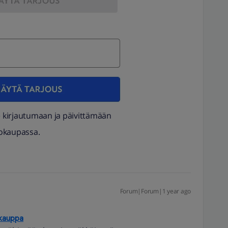
ee kirjautumaan ja päivittämään
kokaupassa.
Forum|Forum|1 year ago
okauppa