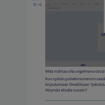
+2
Mikä mahtaa olla ongelmana tässä
Kun syötän puhelinnumeroni saadak
kirjautumaan OmaElisaan “päivittääk
liittymää elisalla vuosiin?