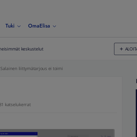
Tuki
OmaElisa
ALOIT
meisimmät keskustelut
Salainen liittymätarjous ei toimi
81 katselukerrat