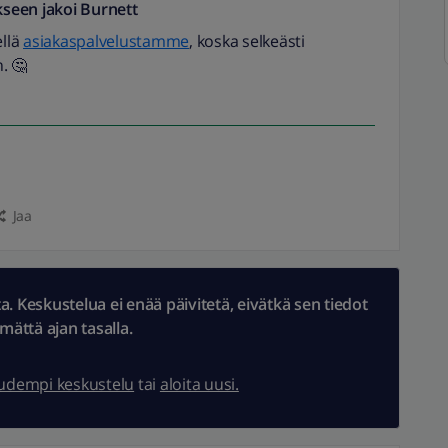
seen jakoi
Burnett
llä
asiakaspalvelustamme
, koska selkeästi
. 🤔
Jaa
 Keskustelua ei enää päivitetä, eivätkä sen tiedot
ämättä ajan tasalla.
uudempi keskustelu
tai
aloita uusi.