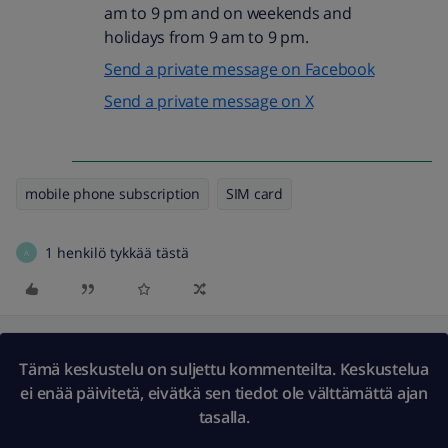
am to 9 pm and on weekends and
holidays from 9 am to 9 pm.
Send a private message on Facebook
Send a private message on X
mobile phone subscription
SIM card
1 henkilö tykkää tästä
A
Tämä keskustelu on suljettu kommenteilta. Keskustelua
ei enää päivitetä, eivätkä sen tiedot ole välttämättä ajan
tasalla.