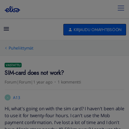
KIRJAUDU OMAYHTEISÖÖN
Puheliittymät
VASTATTU
SIM-card does not work?
Forum|Forum|1 year ago
1 kommentti
A13
A
Hi, what's going on with the sim card? I haven't been able
to use it for twenty-four hours. I can't use the Mob
payment confirmation. I've lost a lot of time and I don't