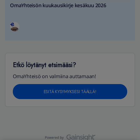
OmaYhteisön kuukausikirje kesäkuu 2026
Etkö löytänyt etsimääsi?
OmaYhteisö on valmiina auttamaan!
ESITÄ KYSYMYKSESI TÄÄLLÄ!