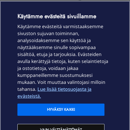
OmaYhteisö-käyttöehdot
Accessibility statement
Käytämme evästeitä sivuillamme
Käytämme evästeitä varmistaaksemme
sivuston sujuvan toiminnan,
Laitteet & liittymät
analysoidaksemme sen käyttöä ja
näyttääksemme sinulle sopivampaa
sisältöä, etuja ja tarjouksia. Evästeiden
Palvelut
avulla kerättyjä tietoja, kuten selaintietoja
ja ostotietoja, voidaan jakaa
Tuki
kumppaneillemme suostumuksesi
mukaan. Voit muuttaa valintojasi milloin
tahansa.
Lue lisää tietosuojasta ja
Ajankohtaista
evästeistä.
Elisa Oyj
HYVÄKSY KAIKKI
In English
VAIN VÄLTTÄMÄTTÖMÄT