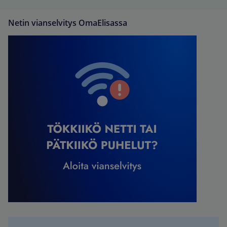
Netin vianselvitys OmaElisassa