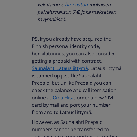
veloitamme
hinnaston
mukaisen
palvelumaksun 7 €, joka maksetaan
myymälässä.
PS. If you already have acquired the
Finnish personal identity code,
henkilötunnus, you can also consider
getting a prepaid with contract,
Saunalahti Latausliittymä
. Latausliittymä
is topped up just like Saunalahti
Prepaid, but unlike Prepaid you can
check the balance and call itemisation
online at
Oma Elisa
, order a new SIM
card by mail and port your number
from and to Latausliittymä.
However, as Saunalahti Prepaid
numbers cannot be transferred to
another service nor ported to another