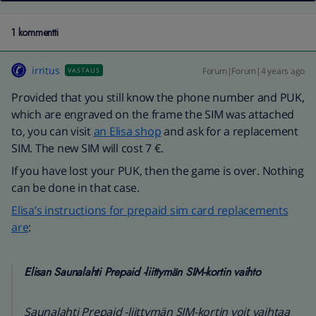
1 kommentti
irritus
Forum|Forum|4 years ago
VASTAUS
Provided that you still know the phone number and PUK,
which are engraved on the frame the SIM was attached
to, you can visit
an Elisa shop
and ask for a replacement
SIM. The new SIM will cost 7 €.
If you have lost your PUK, then the game is over. Nothing
can be done in that case.
Elisa’s instructions for prepaid sim card replacements
are
:
Elisan Saunalahti Prepaid -liittymän SIM-kortin vaihto
Saunalahti Prepaid -liittymän SIM-kortin voit vaihtaa