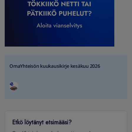
OmaYhteisön kuukausikirje kesäkuu 2026
Etkö löytänyt etsimääsi?