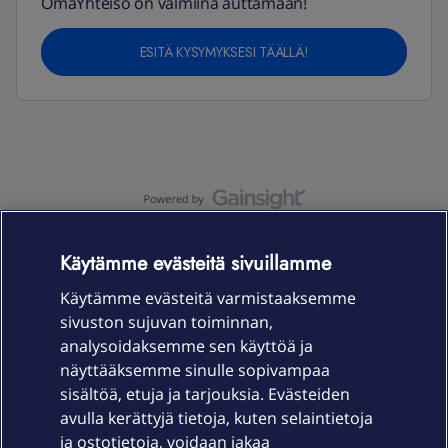
OmaYhteisö on valmiina auttamaan!
ESITÄ KYSYMYKSESI TÄÄLLÄ!
OmaYhteisö-käyttöehdot
Accessibility statement
Käytämme evästeitä sivuillamme
Käytämme evästeitä varmistaaksemme
sivuston sujuvan toiminnan,
Laitteet & liittymät
analysoidaksemme sen käyttöä ja
näyttääksemme sinulle sopivampaa
sisältöä, etuja ja tarjouksia. Evästeiden
Palvelut
avulla kerättyjä tietoja, kuten selaintietoja
ja ostotietoja, voidaan jakaa