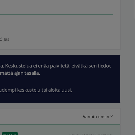
Jaa
 Keskustelua ei enää päivitetä, eivätkä sen tiedot
ämättä ajan tasalla.
uudempi keskustelu
tai
aloita uusi.
Vanhin ensin
VASTAUS