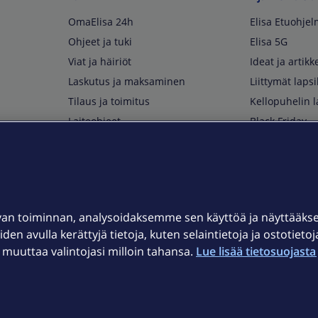
OmaElisa 24h
Elisa Etuohje
Ohjeet ja tuki
Elisa 5G
Viat ja häiriöt
Ideat ja artikke
Laskutus ja maksaminen
Liittymät lapsi
Tilaus ja toimitus
Kellopuhelin l
Laiteohjeet
Black Friday
Asiakaspalvelun yhteystiedot
Huippuetuja El
Soita Omagurulle
OmaYhteisö
Myymälät ja myyntipisteet
van toiminnan, analysoidaksemme sen käyttöä ja näyttääk
Kuuluvuuskartta
iden avulla kerättyjä tietoja, kuten selaintietoja ja ostotieto
Asiakastiedotteet
uuttaa valintojasi milloin tahansa.
Lue lisää tietosuojasta 
t
OmaElisa-sovellus
järjestelmä
Kirjaudu sähköpostiin