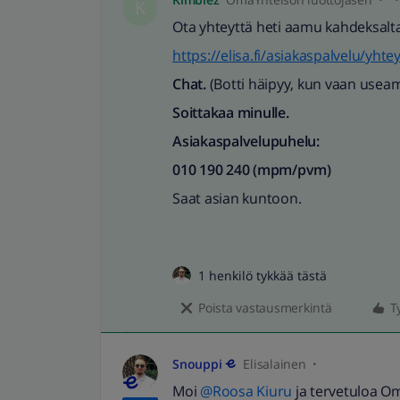
K
Ota yhteyttä heti aamu kahdeksalta
https://elisa.fi/asiakaspalvelu/yhte
Chat.
(Botti häipyy, kun vaan useam
Soittakaa minulle.
Asiakaspalvelupuhelu:
010 190 240 (mpm/pvm)
Saat asian kuntoon.
1 henkilö tykkää tästä
Poista vastausmerkintä
T
Snouppi
Elisalainen
Moi
@Roosa Kiuru
ja tervetuloa O