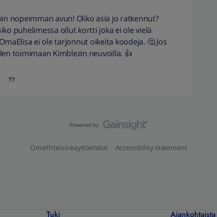
kin nopeimman avun! Oliko asia jo ratkennut?
siko puhelimessa ollut kortti joka ei ole vielä
OmaElisa ei ole tarjonnut oikeita koodeja. 🤔 Jos
telen toimimaan Kimblezin neuvoilla. 👍
OmaYhteisö-käyttöehdot
Accessibility statement
Tuki
Ajankohtaista