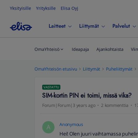
Yksityisille
Yrityksille
Elisa Oyj
Laitteet
Liittymät
Palvelut
OmaYhteisö
Ideapaja
Ajankohtaista
Vii
OmaYhteisön etusivu
Liittymät
Puheliittymät
VASTATTU
SIM-kortin PIN ei toimi, missä vika?
Forum|Forum|3 years ago
2 kommenttia
1
Anonymous
A
Hei! Olen juuri vaihtamassa puhelin