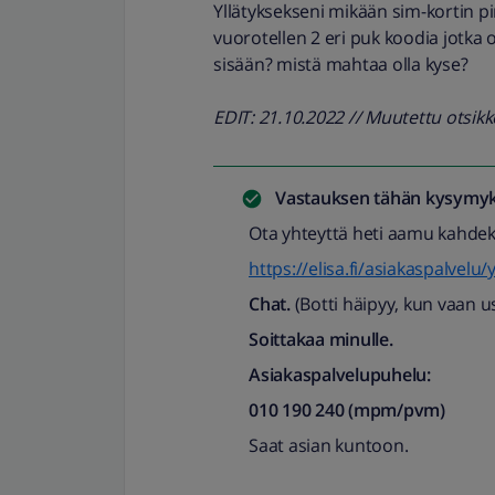
Yllätyksekseni mikään sim-kortin pi
vuorotellen 2 eri puk koodia jotka o
sisään? mistä mahtaa olla kyse?
EDIT: 21.10.2022 // Muutettu otsi
Vastauksen tähän kysymyk
Ota yhteyttä heti aamu kahdek
https://elisa.fi/asiakaspalvelu/
Chat.
(Botti häipyy, kun vaan 
Soittakaa minulle.
Asiakaspalvelupuhelu:
010 190 240 (mpm/pvm)
Saat asian kuntoon.