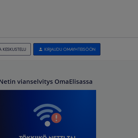
A KESKUSTELU
KIRJAUDU OMAYHTEISÖÖN
Netin vianselvitys OmaElisassa