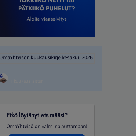
OmaYhteisön kuukausikirje kesäkuu 2026
1 kuukausi sitten
Etkö löytänyt etsimääsi?
OmaYhteisö on valmiina auttamaan!