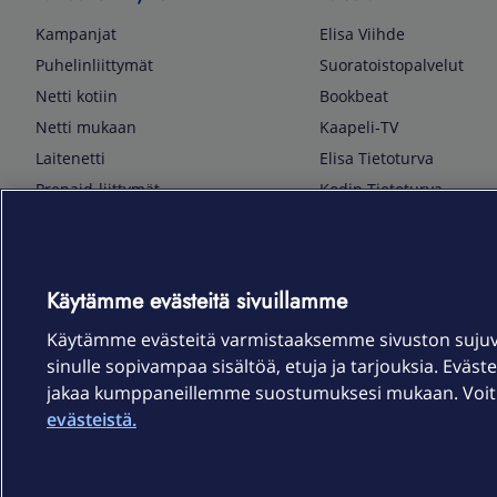
Kampanjat
Elisa Viihde
Puhelinliittymät
Suoratoistopalvelut
Netti kotiin
Bookbeat
Netti mukaan
Kaapeli-TV
Laitenetti
Elisa Tietoturva
Prepaid-liittymät
Kodin Tietoturva
Puhelimet ja tarvikkeet
Mobiilivarmenne
Tietotekniikka
Kuka soittaa
Pelaaminen
Sähköpostipalvelu
Käytämme evästeitä sivuillamme
TV & audio
Elisa Kotiverkko
Käytämme evästeitä varmistaaksemme sivuston suju
Kodinkoneet
Elisa Pilvilinna
sinulle sopivampaa sisältöä, etuja ja tarjouksia. Eväste
Kamerat ja dronet
Elisa Laiteturva
jakaa kumppaneillemme suostumuksesi mukaan. Voit m
Kellot ja rannekkeet
Elisa Rinnakkaisliittymä
evästeistä.
Älykoti
Elisa Kotiturva -hälytys
Elisa Vaihtoetu
Elisa Kotiakku