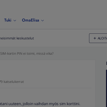
Tuki
OmaElisa
ALOIT
meisimmät keskustelut
SIM-kortin PIN ei toimi, missä vika?
79 katselukerrat
tani uuteen, jolloin vaihdan myös sim korttini.