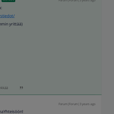
Forum|Forum|3 years ago
:
ystiedot/
min yrittää)
ykkää
Forum|Forum|3 years ago
maYhteisöön!