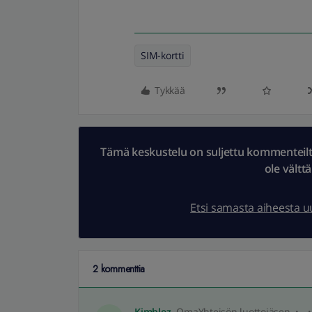
SIM-kortti
Tykkää
Tämä keskustelu on suljettu kommenteilta.
ole vältt
Etsi samasta aiheesta 
2 kommenttia
Kimblez
OmaYhteisön luottojäsen