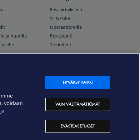
lma
Elisa yrityksenä
Yrityksille
lit
Operaattoreille
lle ja nuorille
Rekrytointi
apselle
Tiedotteet
In English
isan asiakkaille
Customer Service
OmaElisa Self Service
HYVÄKSY KAIKKI
Moving to Finland
semme
Elisa Corporation
ja, voidaan
VAIN VÄLTTÄMÄTTÖMÄT
ja
På Svenska
Kundtjänst
EVÄSTEASETUKSET
OmaElisa självbetjäning