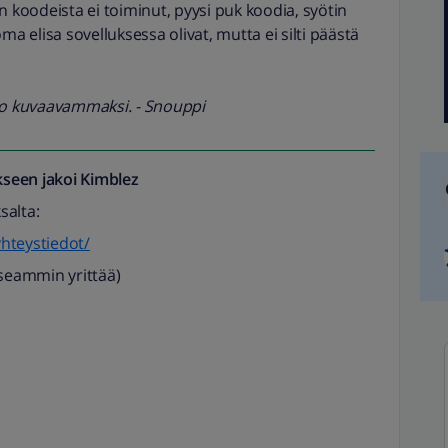
n koodeista ei toiminut, pyysi puk koodia, syötin
ma elisa sovelluksessa olivat, mutta ei silti päästä
kko kuvaavammaksi. - Snouppi
seen jakoi
Kimblez
salta:
yhteystiedot/
useammin yrittää)