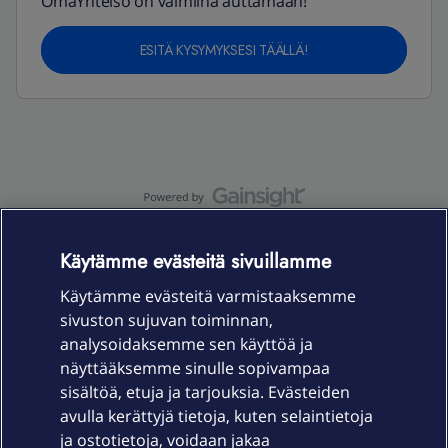
OmaYhteisö on valmiina auttamaan!
ESITÄ KYSYMYKSESI TÄÄLLÄ!
OmaYhteisö-käyttöehdot
Accessibility statement
Käytämme evästeitä sivuillamme
Käytämme evästeitä varmistaaksemme
sivuston sujuvan toiminnan,
Laitteet & liittymät
analysoidaksemme sen käyttöä ja
näyttääksemme sinulle sopivampaa
sisältöä, etuja ja tarjouksia. Evästeiden
Palvelut
avulla kerättyjä tietoja, kuten selaintietoja
ja ostotietoja, voidaan jakaa