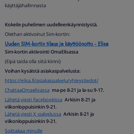
käyttäjähallinnasta
Kokeile puhelimen uudelleenkäynnistystä.
Olethan aktivoinut Sim-kortin:
Uuden SIM-kortin tilaus ja käyttöönotto - Elisa
Sim-kortin aktivointi OmaElisassa
(Eipä taida olla siitä kiinni)
Voihan kysäistä asiakaspalvelusta:
https://elisa.fi/asiakaspalvelu/yhteystiedot/
ChattaaOmaelisassa
ma-pe 8-21 ja la-su 9-17.
Lähetä viesti Facebookissa
Arkisin 8-21 ja
viikonloppuisinkin 9-21.
Lähetä viesti X -palvelussa
Arkisin 8-21 ja
viikonloppuisinkin 9-21.
Soittakaa minulle