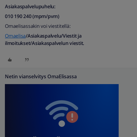
Asiakaspalvelupuhelu:
010 190 240 (mpm/pvm)​
Omaelisassakin voi viestitellä:
Omaelisa
/Asiakaspalvelu/Viestit ja
ilmoitukset/Asiakaspalvelun viestit.
Netin vianselvitys OmaElisassa